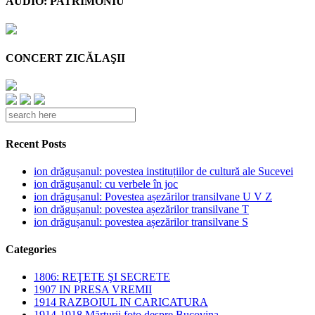
AUDIO: PATRIMONIU
CONCERT ZICĂLAŞII
Recent Posts
ion drăgușanul: povestea instituțiilor de cultură ale Sucevei
ion drăgușanul: cu verbele în joc
ion drăgușanul: Povestea așezărilor transilvane U V Z
ion drăgușanul: povestea așezărilor transilvane T
ion drăgușanul: povestea așezărilor transilvane S
Categories
1806: REŢETE ŞI SECRETE
1907 IN PRESA VREMII
1914 RAZBOIUL IN CARICATURA
1914-1918 Mărturii foto despre Bucovina