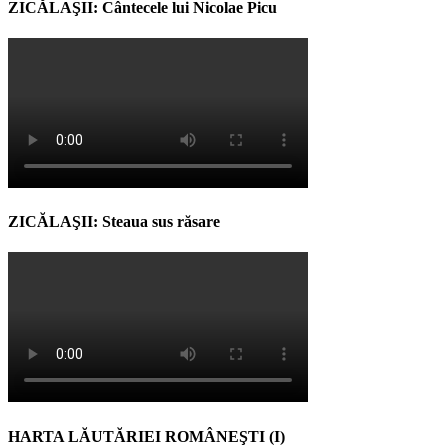
ZICĂLAŞII: Cântecele lui Nicolae Picu
ZICĂLAŞII: Steaua sus răsare
HARTA LĂUTĂRIEI ROMÂNEŞTI (I)