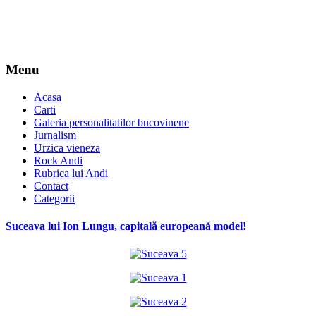
Menu
Acasa
Carti
Galeria personalitatilor bucovinene
Jurnalism
Urzica vieneza
Rock Andi
Rubrica lui Andi
Contact
Categorii
Suceava lui Ion Lungu, capitală europeană model!