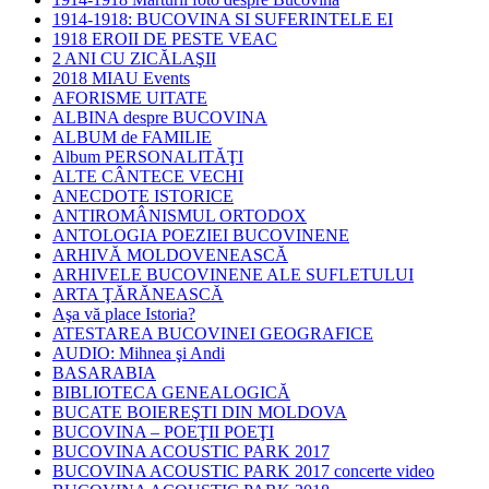
1914-1918: BUCOVINA SI SUFERINTELE EI
1918 EROII DE PESTE VEAC
2 ANI CU ZICĂLAŞII
2018 MIAU Events
AFORISME UITATE
ALBINA despre BUCOVINA
ALBUM de FAMILIE
Album PERSONALITĂŢI
ALTE CÂNTECE VECHI
ANECDOTE ISTORICE
ANTIROMÂNISMUL ORTODOX
ANTOLOGIA POEZIEI BUCOVINENE
ARHIVĂ MOLDOVENEASCĂ
ARHIVELE BUCOVINENE ALE SUFLETULUI
ARTA ŢĂRĂNEASCĂ
Aşa vă place Istoria?
ATESTAREA BUCOVINEI GEOGRAFICE
AUDIO: Mihnea şi Andi
BASARABIA
BIBLIOTECA GENEALOGICĂ
BUCATE BOIEREŞTI DIN MOLDOVA
BUCOVINA – POEŢII POEŢI
BUCOVINA ACOUSTIC PARK 2017
BUCOVINA ACOUSTIC PARK 2017 concerte video