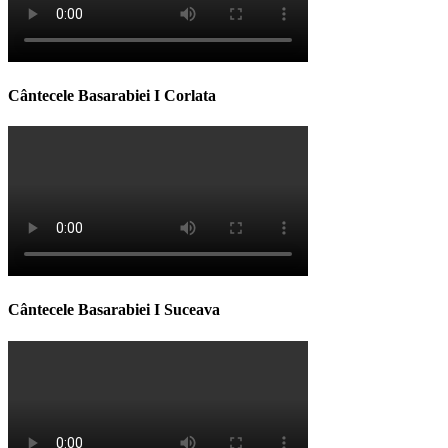
Cântecele Basarabiei I Corlata
Cântecele Basarabiei I Suceava