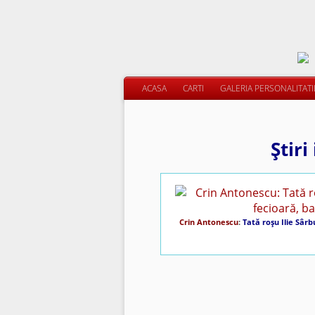
ACASA
CARTI
GALERIA PERSONALITAT
Ştiri
Crin Antonescu
:
Tată roşu Ilie Sârb