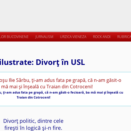
ILOR BUCOVINENE
JURNALISM
URZICA VIENEZA
ROCK ANDI
RUBRICA
 ilustrate: Divorţ în USL
u, ţi-am adus fata pe grapă, că n-am găsit-o fecioară, ba mă mai şi înşeală cu
Traian din Cotroceni!
Divorţ politic, dintre cele
fireşti în logică şi-n fire.