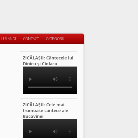
 LUI ANDI
CONTACT
CATEGORII
ZICĂLAŞII: Cântecele lui
Dinicu şi Ciolacu
ZICĂLAŞII: Cele mai
frumoase cântece ale
Bucovinei