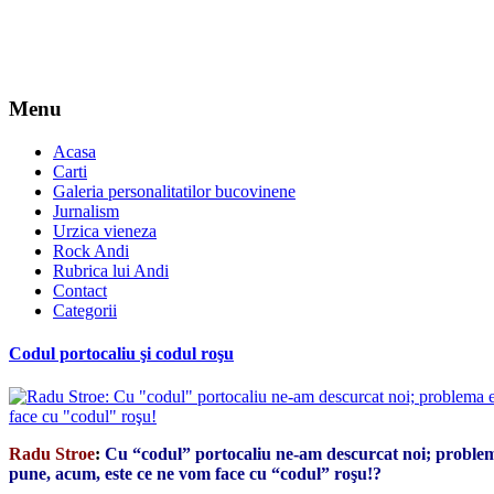
Menu
Acasa
Carti
Galeria personalitatilor bucovinene
Jurnalism
Urzica vieneza
Rock Andi
Rubrica lui Andi
Contact
Categorii
Codul portocaliu şi codul roşu
Radu Stroe
:
Cu “codul” portocaliu ne-am descurcat noi; problem
pune, acum, este ce ne vom face cu “codul” roşu!?