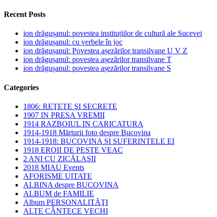
Recent Posts
ion drăgușanul: povestea instituțiilor de cultură ale Sucevei
ion drăgușanul: cu verbele în joc
ion drăgușanul: Povestea așezărilor transilvane U V Z
ion drăgușanul: povestea așezărilor transilvane T
ion drăgușanul: povestea așezărilor transilvane S
Categories
1806: REŢETE ŞI SECRETE
1907 IN PRESA VREMII
1914 RAZBOIUL IN CARICATURA
1914-1918 Mărturii foto despre Bucovina
1914-1918: BUCOVINA SI SUFERINTELE EI
1918 EROII DE PESTE VEAC
2 ANI CU ZICĂLAŞII
2018 MIAU Events
AFORISME UITATE
ALBINA despre BUCOVINA
ALBUM de FAMILIE
Album PERSONALITĂŢI
ALTE CÂNTECE VECHI