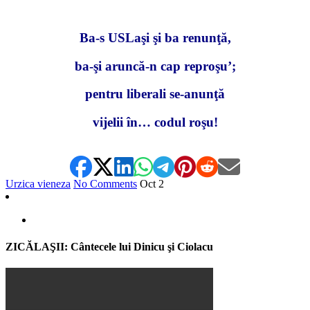
Ba-s USLaşi şi ba renunţă,
ba-şi aruncă-n cap reproşu’;
pentru liberali se-anunţă
vijelii în… codul roşu!
Urzica vieneza
No Comments
Oct
2
ZICĂLAŞII: Cântecele lui Dinicu şi Ciolacu