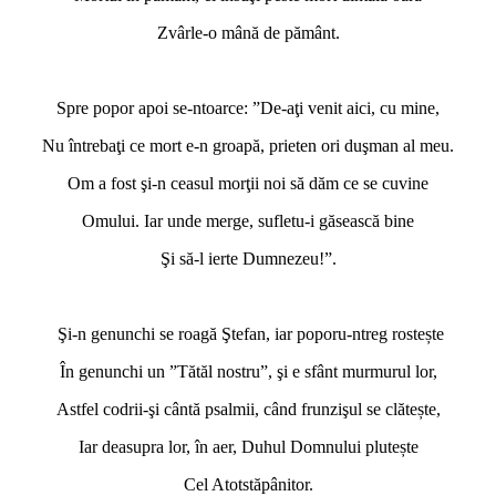
Zvârle-o mână de pământ.
*
Spre popor apoi se-ntoarce: ”De-aţi venit aici, cu mine,
Nu întrebaţi ce mort e-n groapă, prieten ori duşman al meu.
Om a fost şi-n ceasul morţii noi să dăm ce se cuvine
Omului. Iar unde merge, sufletu-i găsească bine
Şi să-l ierte Dumnezeu!”.
*
Şi-n genunchi se roagă Ştefan, iar poporu-ntreg rostește
În genunchi un ”Tătăl nostru”, şi e sfânt murmurul lor,
Astfel codrii-şi cântă psalmii, când frunzişul se clătește,
Iar deasupra lor, în aer, Duhul Domnului plutește
Cel Atotstăpânitor.