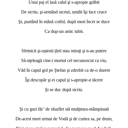
Unui paj el lasă calul şi s-apropie grăbit
De sicriu, şi-urmând sicriul, umilit îşi face cruce
Şi, purtând în mână coiful, după mort încet se duce
Ca dup-un amic iubit.
*
Sfetnicii şi-oştenii țării stau miraţi şi n-au putere
Să-nţeleagă cine-i mortul cel necunoscut ca viu,
Văd în capul gol pe Ştefan şi zdrobit ca de-o durere
Îşi descopăr şi ei capul şi s-apropie-n tăcere
Şi se duc după sicriu.
*
Şi cu guri făr’ de răsuflet stă mulţimea-ntâmpinată
De-acest mort urmat de Vodă şi de curtea sa, pe drum,