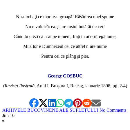
*
Nu-ntrebaţi ce mort e-n groapă! Răsărirea unei spume
Nu e volnică: ea-şi are rostul hotărât de cer!
Când tu crezi că n-ai pe nimeni, fraţi tu ai o-ntregă lume,
Mila lor e Dumnezeul cel ce altfel n-are nume
Pentru cei ce plâng şi pier.
*
George COȘBUC
(
Revista Ilustrată
, Anul I, Broșura I, Reteag, ianuarie 1898, pp. 2-4)
ARHIVELE BUCOVINENE ALE SUFLETULUI
No Comments
Jun
16