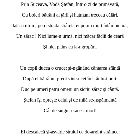
Prin Suceava, Vodă Ştefan, într-o zi de primăvară,
Cu boieri bătrâni ai ţării şi hatmani treceau călări,
Iată-n drum, pe-o stradă strâmtă ei pe-un mort întâmpinară,
Un sărac ! Nici lume-n urmă, nici măcar făclii de ceară
Şi nici plâns ca la-ngropări.
*
Un copil ducea o cruce; şi-ngânând cântarea sfântă
După el bătrânul preot vine-ncet în sfântu-i port;
Duc pe umeri patru omeni un sicriu sărac şi cântă.
Ştefan îşi oprește calul şi de milă se-nspăimântă
Cât de singur e-acest mort!
*
El descalecă şi-asvârle straiul ce de-argint străluce,