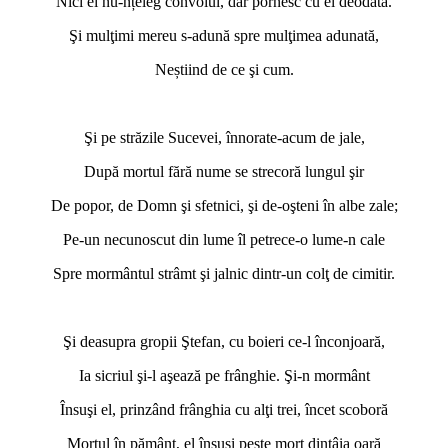
Nici ei nu-nțeleg convoiul, dar pornesc cu el deodată.
Şi mulţimi mereu s-adună spre mulţimea adunată,
Neștiind de ce şi cum.
*
Şi pe străzile Sucevei, înnorate-acum de jale,
După mortul fără nume se strecoră lungul şir
De popor, de Domn şi sfetnici, şi de-oşteni în albe zale;
Pe-un necunoscut din lume îl petrece-o lume-n cale
Spre mormântul strâmt şi jalnic dintr-un colţ de cimitir.
*
Şi deasupra gropii Ştefan, cu boieri ce-l înconjoară,
Ia sicriul şi-l aşează pe frânghie. Şi-n mormânt
Însuşi el, prinzând frânghia cu alţi trei, încet scoboră
Mortul în pământ, el însuşi peste mort dintâia oară