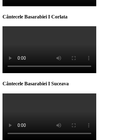
Cântecele Basarabiei I Corlata
Cântecele Basarabiei I Suceava