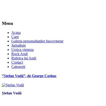
Menu
Acasa
Carti
Galeria personalitatilor bucovinene
Jurnalism
Urzica vieneza
Rock Andi
Rubrica lui Andi
Contact
Categorii
”Ştefan Vodă”, de George Coșbuc
Ștefan Vodă
*