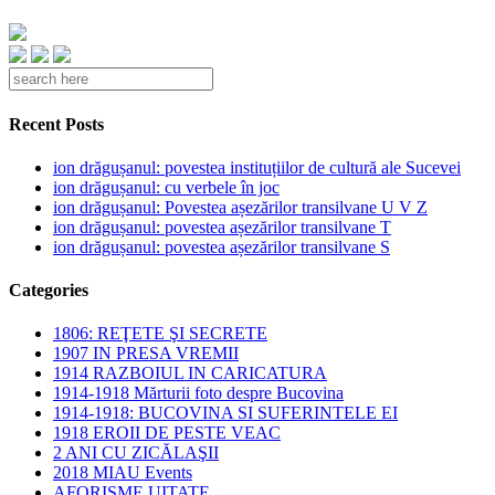
Recent Posts
ion drăgușanul: povestea instituțiilor de cultură ale Sucevei
ion drăgușanul: cu verbele în joc
ion drăgușanul: Povestea așezărilor transilvane U V Z
ion drăgușanul: povestea așezărilor transilvane T
ion drăgușanul: povestea așezărilor transilvane S
Categories
1806: REŢETE ŞI SECRETE
1907 IN PRESA VREMII
1914 RAZBOIUL IN CARICATURA
1914-1918 Mărturii foto despre Bucovina
1914-1918: BUCOVINA SI SUFERINTELE EI
1918 EROII DE PESTE VEAC
2 ANI CU ZICĂLAŞII
2018 MIAU Events
AFORISME UITATE