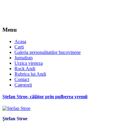
Menu
Acasa
Carti
Galeria personalitatilor bucovinene
Jurnalism
Urzica vieneza
Rock Andi
Rubrica lui Andi
Contact
Categorii
Ștefan Stroe, călător prin pulberea vremii
Ştefan Stroe
*