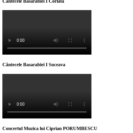
Cântecele Basarabiei I Corlata
Cântecele Basarabiei I Suceava
Concertul Muzica lui Ciprian PORUMBESCU