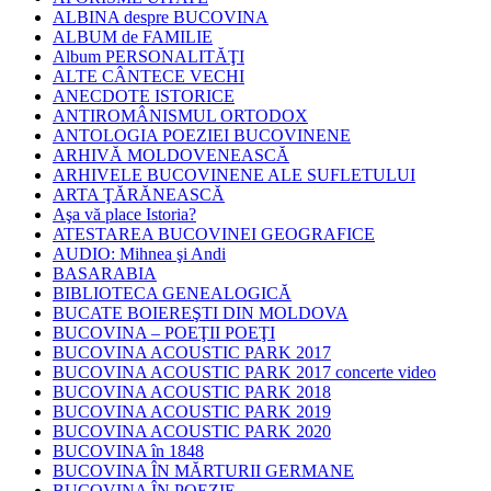
ALBINA despre BUCOVINA
ALBUM de FAMILIE
Album PERSONALITĂŢI
ALTE CÂNTECE VECHI
ANECDOTE ISTORICE
ANTIROMÂNISMUL ORTODOX
ANTOLOGIA POEZIEI BUCOVINENE
ARHIVĂ MOLDOVENEASCĂ
ARHIVELE BUCOVINENE ALE SUFLETULUI
ARTA ŢĂRĂNEASCĂ
Aşa vă place Istoria?
ATESTAREA BUCOVINEI GEOGRAFICE
AUDIO: Mihnea şi Andi
BASARABIA
BIBLIOTECA GENEALOGICĂ
BUCATE BOIEREŞTI DIN MOLDOVA
BUCOVINA – POEŢII POEŢI
BUCOVINA ACOUSTIC PARK 2017
BUCOVINA ACOUSTIC PARK 2017 concerte video
BUCOVINA ACOUSTIC PARK 2018
BUCOVINA ACOUSTIC PARK 2019
BUCOVINA ACOUSTIC PARK 2020
BUCOVINA în 1848
BUCOVINA ÎN MĂRTURII GERMANE
BUCOVINA ÎN POEZIE