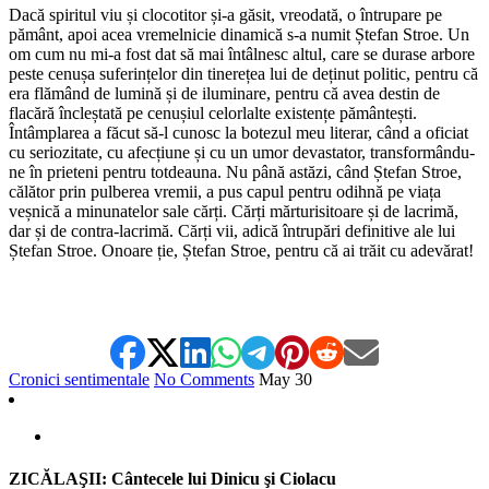
Dacă spiritul viu și clocotitor și-a găsit, vreodată, o întrupare pe
pământ, apoi acea vremelnicie dinamică s-a numit Ștefan Stroe. Un
om cum nu mi-a fost dat să mai întâlnesc altul, care se durase arbore
peste cenușa suferințelor din tinerețea lui de deținut politic, pentru că
era flămând de lumină și de iluminare, pentru că avea destin de
flacără încleștată pe cenușiul celorlalte existențe pământești.
Întâmplarea a făcut să-l cunosc la botezul meu literar, când a oficiat
cu seriozitate, cu afecțiune și cu un umor devastator, transformându-
ne în prieteni pentru totdeauna. Nu până astăzi, când Ștefan Stroe,
călător prin pulberea vremii, a pus capul pentru odihnă pe viața
veșnică a minunatelor sale cărți. Cărți mărturisitoare și de lacrimă,
dar și de contra-lacrimă. Cărți vii, adică întrupări definitive ale lui
Ștefan Stroe. Onoare ție, Ștefan Stroe, pentru că ai trăit cu adevărat!
Cronici sentimentale
No Comments
May
30
ZICĂLAŞII: Cântecele lui Dinicu şi Ciolacu