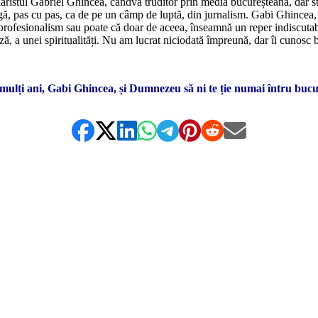
 ziaristul Gabriel Ghincea, cândva truditor prin media bucureșteană, dar s
ragă, pas cu pas, ca de pe un câmp de luptă, din jurnalism. Gabi Ghincea, 
 profesionalism sau poate că doar de aceea, înseamnă un reper indiscuta
ă, a unei spiritualități. Nu am lucrat niciodată împreună, dar îi cunosc bi
*
mulți ani, Gabi Ghincea, și Dumnezeu să ni te ție numai întru bucu