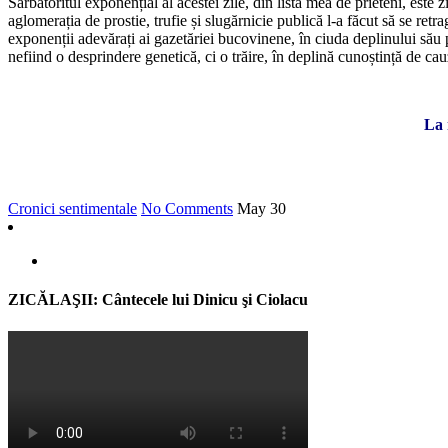
Sărbătoritul exponențial al acestei zile, din lista mea de prieteni, este
aglomerația de prostie, trufie și slugărnicie publică l-a făcut să se ret
exponenții adevărați ai gazetăriei bucovinene, în ciuda deplinului său
nefiind o desprindere genetică, ci o trăire, în deplină cunoștință de cauz
La 
Cronici sentimentale
No Comments
May
30
ZICĂLAŞII: Cântecele lui Dinicu şi Ciolacu