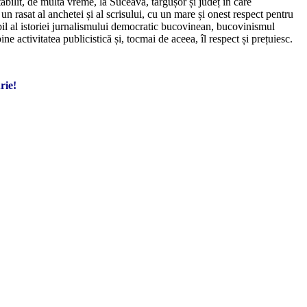
tabilit, de multă vreme, la Suceava, târgușor și județ în care
un rasat al anchetei și al scrisului, cu un mare și onest respect pentru
bil al istoriei jurnalismului democratic bucovinean, bucovinismul
ne activitatea publicistică și, tocmai de aceea, îl respect și prețuiesc.
rie!