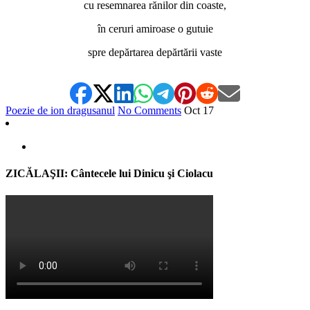
cu resemnarea rănilor din coaste,
în ceruri amiroase o gutuie
spre depărtarea depărtării vaste
Poezie de ion dragusanul
No Comments
Oct
17
ZICĂLAŞII: Cântecele lui Dinicu şi Ciolacu