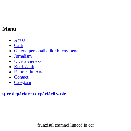
Menu
Acasa
Carti
Galeria personalitatilor bucovinene
Jurnalism
Urzica vieneza
Rock Andi
Rubrica lui Andi
Contact
Categorii
spre depărtarea depărtării vaste
frunzișul toamnei lunecă în cer