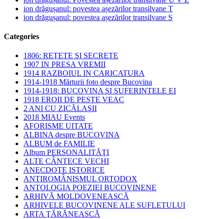
ion drăgușanul: povestea așezărilor transilvane T
ion drăgușanul: povestea așezărilor transilvane S
Categories
1806: REŢETE ŞI SECRETE
1907 IN PRESA VREMII
1914 RAZBOIUL IN CARICATURA
1914-1918 Mărturii foto despre Bucovina
1914-1918: BUCOVINA SI SUFERINTELE EI
1918 EROII DE PESTE VEAC
2 ANI CU ZICĂLAŞII
2018 MIAU Events
AFORISME UITATE
ALBINA despre BUCOVINA
ALBUM de FAMILIE
Album PERSONALITĂŢI
ALTE CÂNTECE VECHI
ANECDOTE ISTORICE
ANTIROMÂNISMUL ORTODOX
ANTOLOGIA POEZIEI BUCOVINENE
ARHIVĂ MOLDOVENEASCĂ
ARHIVELE BUCOVINENE ALE SUFLETULUI
ARTA ŢĂRĂNEASCĂ