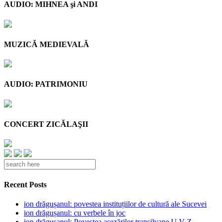
AUDIO: MIHNEA şi ANDI
MUZICĂ MEDIEVALĂ
AUDIO: PATRIMONIU
CONCERT ZICĂLAŞII
Recent Posts
ion drăgușanul: povestea instituțiilor de cultură ale Sucevei
ion drăgușanul: cu verbele în joc
ion drăgușanul: Povestea așezărilor transilvane U V Z