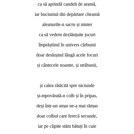
ca să aprindă candeli de aramă,
iar buciumul din depărtare cheamă
aleanurile-n sacru și mister
ca să vedem dezlănțuite jocuri
împrăștiind în univers cărbunii
doar deslușind lângă acele focuri
și cântecele noastre, și străbunii,
*
și calea rătăcită spre niciunde
și-mpovărată-n colb și în pripas,
deși într-un amar ne-a mai rămas
doar colbul care ferecă secunde,
iar pe clipite stăm bătuți în cuie