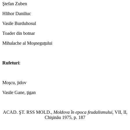
Ştefan Zuben
Hlihor Daniliuc
Vasile Burduhosul
Toader din botnar
Mihalache al Moşneguţului
*
Rufeturi
:
*
Moşcu, jidov
Vasile Gane, ţigan
*
ACAD. ŞT. RSS MOLD.,
Moldova în epoca feudalismului
, VII, II,
Chişinău 1975, p. 187