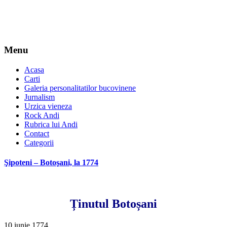
Menu
Acasa
Carti
Galeria personalitatilor bucovinene
Jurnalism
Urzica vieneza
Rock Andi
Rubrica lui Andi
Contact
Categorii
Şipoteni – Botoşani, la 1774
Ținutul Botoșani
10 iunie 1774