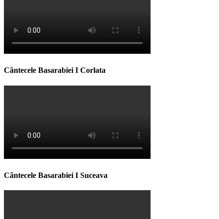
Cântecele Basarabiei I Corlata
Cântecele Basarabiei I Suceava