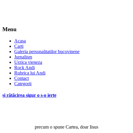
Menu
Acasa
Carti
Galeria personalitatilor bucovinene
Jurnalism
Urzica vieneza
Rock Andi
Rubrica lui Andi
Contact
Categorii
și rătăcirea sigur o s-o ierte
*
precum o spune Cartea, doar Iisus