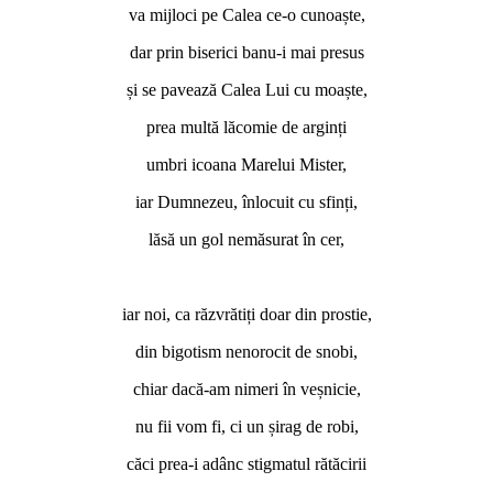
va mijloci pe Calea ce-o cunoaște,
dar prin biserici banu-i mai presus
și se pavează Calea Lui cu moaște,
prea multă lăcomie de arginți
umbri icoana Marelui Mister,
iar Dumnezeu, înlocuit cu sfinți,
lăsă un gol nemăsurat în cer,
*
iar noi, ca răzvrătiți doar din prostie,
din bigotism nenorocit de snobi,
chiar dacă-am nimeri în veșnicie,
nu fii vom fi, ci un șirag de robi,
căci prea-i adânc stigmatul rătăcirii