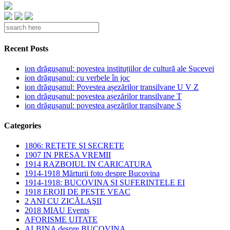
Recent Posts
ion drăgușanul: povestea instituțiilor de cultură ale Sucevei
ion drăgușanul: cu verbele în joc
ion drăgușanul: Povestea așezărilor transilvane U V Z
ion drăgușanul: povestea așezărilor transilvane T
ion drăgușanul: povestea așezărilor transilvane S
Categories
1806: REŢETE ŞI SECRETE
1907 IN PRESA VREMII
1914 RAZBOIUL IN CARICATURA
1914-1918 Mărturii foto despre Bucovina
1914-1918: BUCOVINA SI SUFERINTELE EI
1918 EROII DE PESTE VEAC
2 ANI CU ZICĂLAŞII
2018 MIAU Events
AFORISME UITATE
ALBINA despre BUCOVINA