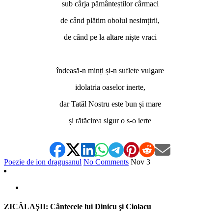
sub cârja pământeștilor cârmaci
de când plătim obolul nesimțirii,
de când pe la altare niște vraci
*
îndeasă-n minți și-n suflete vulgare
idolatria oaselor inerte,
dar Tatăl Nostru este bun și mare
și rătăcirea sigur o s-o ierte
Poezie de ion dragusanul
No Comments
Nov
3
ZICĂLAŞII: Cântecele lui Dinicu şi Ciolacu