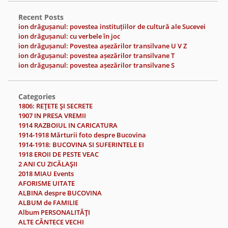
Recent Posts
ion drăgușanul: povestea instituțiilor de cultură ale Sucevei
ion drăgușanul: cu verbele în joc
ion drăgușanul: Povestea așezărilor transilvane U V Z
ion drăgușanul: povestea așezărilor transilvane T
ion drăgușanul: povestea așezărilor transilvane S
Categories
1806: REŢETE ŞI SECRETE
1907 IN PRESA VREMII
1914 RAZBOIUL IN CARICATURA
1914-1918 Mărturii foto despre Bucovina
1914-1918: BUCOVINA SI SUFERINTELE EI
1918 EROII DE PESTE VEAC
2 ANI CU ZICĂLAŞII
2018 MIAU Events
AFORISME UITATE
ALBINA despre BUCOVINA
ALBUM de FAMILIE
Album PERSONALITĂŢI
ALTE CÂNTECE VECHI