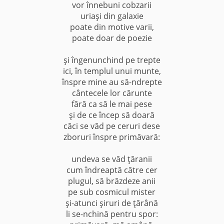
vor înnebuni cobzarii
uriaşi din galaxie
poate din motive varii,
poate doar de poezie
şi îngenunchind pe trepte
ici, în templul unui munte,
înspre mine au să-ndrepte
cântecele lor cărunte
fără ca să le mai pese
şi de ce încep să doară
căci se văd pe ceruri dese
zboruri înspre primăvară:
undeva se văd ţăranii
cum îndreaptă către cer
plugul, să brăzdeze anii
pe sub cosmicul mister
şi-atunci şiruri de ţărână
li se-nchină pentru spor: