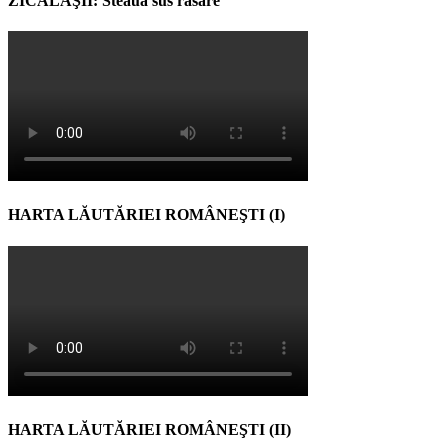
ZICĂLAŞII: Steaua sus răsare
HARTA LĂUTĂRIEI ROMÂNEŞTI (I)
HARTA LĂUTĂRIEI ROMÂNEŞTI (II)