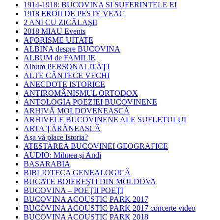
1914-1918: BUCOVINA SI SUFERINTELE EI
1918 EROII DE PESTE VEAC
2 ANI CU ZICĂLAŞII
2018 MIAU Events
AFORISME UITATE
ALBINA despre BUCOVINA
ALBUM de FAMILIE
Album PERSONALITĂŢI
ALTE CÂNTECE VECHI
ANECDOTE ISTORICE
ANTIROMÂNISMUL ORTODOX
ANTOLOGIA POEZIEI BUCOVINENE
ARHIVĂ MOLDOVENEASCĂ
ARHIVELE BUCOVINENE ALE SUFLETULUI
ARTA ŢĂRĂNEASCĂ
Aşa vă place Istoria?
ATESTAREA BUCOVINEI GEOGRAFICE
AUDIO: Mihnea şi Andi
BASARABIA
BIBLIOTECA GENEALOGICĂ
BUCATE BOIEREŞTI DIN MOLDOVA
BUCOVINA – POEŢII POEŢI
BUCOVINA ACOUSTIC PARK 2017
BUCOVINA ACOUSTIC PARK 2017 concerte video
BUCOVINA ACOUSTIC PARK 2018