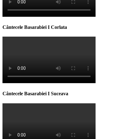
Cântecele Basarabiei I Corlata
Cântecele Basarabiei I Suceava