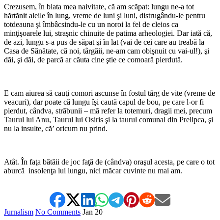
Crezusem, în biata mea naivitate, că am scăpat: lungu ne-a tot
hărtănit aleile în lung, vreme de luni şi luni, distrugându-le pentru
totdeauna şi îmbâcsindu-le cu un noroi la fel de cleios ca
minţişoarele lui, straşnic chinuite de patima arheologiei. Dar iată că,
de azi, lungu s-a pus de săpat şi în lat (vai de cei care au treabă la
Casa de Sănătate, că noi, târgăii, ne-am cam obişnuit cu vai-ul!), şi
dăi, şi dăi, de parcă ar căuta cine ştie ce comoară pierdută.
*
E cam aiurea să cauţi comori ascunse în fostul târg de vite (vreme de
veacuri), dar poate că lungu îşi caută capul de bou, pe care l-or fi
pierdut, cândva, străbunii – mă refer la totemuri, dragii mei, precum
Taurul lui Anu, Taurul lui Osiris şi la taurul comunal din Prelipca, şi
nu la insulte, că’ oricum nu prind.
*
Atât. În faţa bătăii de joc faţă de (cândva) oraşul acesta, pe care o tot
aburcă insolenţa lui lungu, nici măcar cuvinte nu mai am.
Jurnalism
No Comments
Jan
20