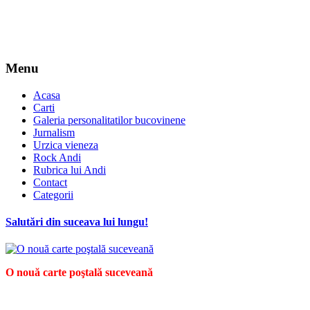
Menu
Acasa
Carti
Galeria personalitatilor bucovinene
Jurnalism
Urzica vieneza
Rock Andi
Rubrica lui Andi
Contact
Categorii
Salutări din suceava lui lungu!
O nouă carte poştală suceveană
*