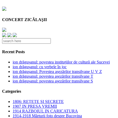
CONCERT ZICĂLAŞII
Recent Posts
ion drăgușanul: povestea instituțiilor de cultură ale Sucevei
ion drăgușanul: cu verbele în joc
ion drăgușanul: Povestea așezărilor transilvane U V Z
ion drăgușanul: povestea așezărilor transilvane T
ion drăgușanul: povestea așezărilor transilvane S
Categories
1806: REŢETE ŞI SECRETE
1907 IN PRESA VREMII
1914 RAZBOIUL IN CARICATURA
1914-1918 Mărturii foto despre Bucovina