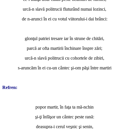
urcă-n slavă politrucii fluturând numai lozinci,
de n-arunci în ei cu votul viitorului-i dai brânci:
*
glonţul patriei tresare iar în strune de chitări,
parcă ar ofta martirii închinare înspre zări;
urcă-n slavă politrucii cu cohortele de zibiri,
s-aruncăm în ei cu-un cântec şi-om păşi între martiri
*
Refren:
*
popor martir, în faţa ta mă-nchin
şi-ţi înfăşor un cântec peste rană:
deasupra-i cerul veşnic şi senin,