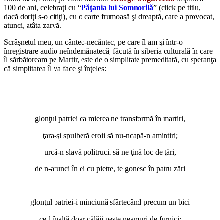
100 de ani, celebraţi cu “
Păţania lui Somnorilă
” (click pe titlu,
dacă doriţi s-o citiţi), cu o carte frumoasă şi dreaptă, care a provocat,
atunci, atâta zarvă.
Scrâşnetul meu, un cântec-necântec, pe care îl am şi într-o
înregistrare audio neîndemânatecă, făcută în siberia culturală în care
îl sărbătoream pe Martir, este de o simplitate premeditată, cu speranţa
că simplitatea îl va face şi înţeles:
*
*
glonţul patriei ca mierea ne transformă în martiri,
ţara-şi spulberă eroii să nu-ncapă-n amintiri;
urcă-n slavă politrucii să ne ţină loc de ţări,
de n-arunci în ei cu pietre, te gonesc în patru zări
*
glonţul patriei-i minciună sfârtecând precum un bici
ce-l înalţă doar călăii peste neamuri de furnici;