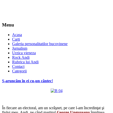
Menu
Acasa
Carti
Galeria personalitatilor bucovinene
Jurnalism
Urzica vieneza
Rock Andi
Rubrica lui Andi
Contact
Categorii
S-aruncăm în ei cu-un cântec!
*
În fiecare an electoral, am un scrâşnet, pe care l-am încredinţat şi
fiului meu, Andi, pe când martirul
George Ungureanu
împlinea