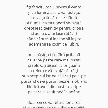
*
fiţi fericiţi, căci universul cântă
şi cu lumină sacră vă răsfaţă,
iar viaţa fiecăruia e sfântă
şi numai calea uneori se-nvaţă
drept leac definitiv pentru orbire
şi pentru alte laşe rătăciri
când cântecul începe să înşire
ademenirea cosmicei iubiri,
*
nu ispăşiţi, ci fiţi fără prihană
ca iarba peste care mai păşiţi
şi refuzaţi bicisnica prigoană
a celor ce vă-nvaţă să trăiţi
sub sceptrul lor de călăreţi pe clipe
purtând de-a pururi bezne la oblânc
fiindcă aveţi din naştere aripe
pe care le scufundă în adânc
*
doar cei ce vă refuză fericirea
şi tot pocnesc prin suflete din bici,