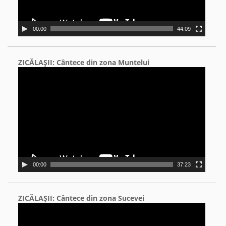
00:00
44:09
ZICĂLAŞII: Cântece din zona Muntelui
Video
Player
00:00
37:23
ZICĂLAŞII: Cântece din zona Sucevei
Video
Player