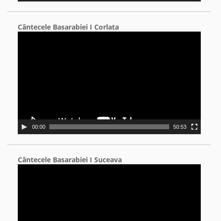
Cântecele Basarabiei I Corlata
Video
Player
00:00
50:53
Cântecele Basarabiei I Suceava
Video
Player