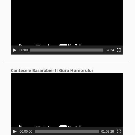
00:00
57:24
Cântecele Basarabiei II Gura Humorului
Video
Player
00:00:00
01:02:28