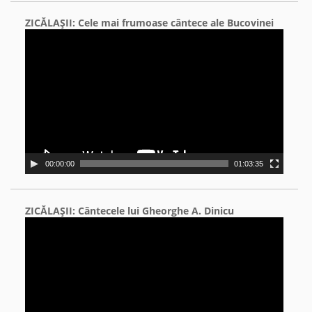
ZICĂLAŞII: Cele mai frumoase cântece ale Bucovinei
Video
Player
00:00:00
01:03:35
ZICĂLAŞII: Cântecele lui Gheorghe A. Dinicu
Video
Player