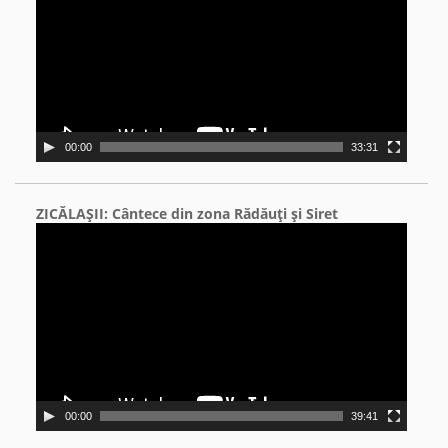
00:00
33:31
ZICĂLAŞII: Cântece din zona Rădăuţi şi Siret
Video
Player
00:00
39:41