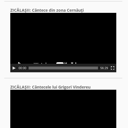
ZICĂLAŞII: Cântece din zona Cernăuţi
Video
Player
00:00
56:29
ZICĂLAŞII: Cântecele lui Grigori Vindereu
Video
Player