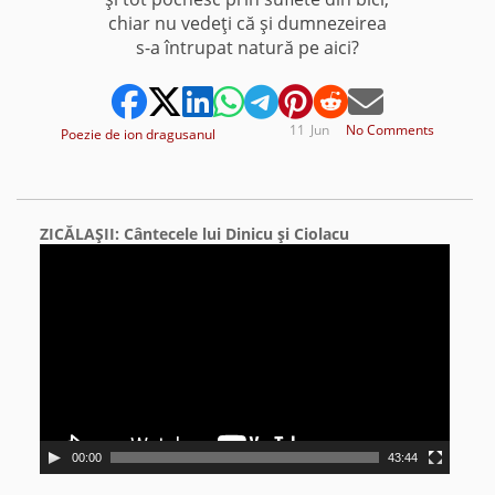
chiar nu vedeţi că şi dumnezeirea
s-a întrupat natură pe aici?
11
Jun
No Comments
Poezie de ion dragusanul
ZICĂLAŞII: Cântecele lui Dinicu şi Ciolacu
Video
Player
00:00
43:44