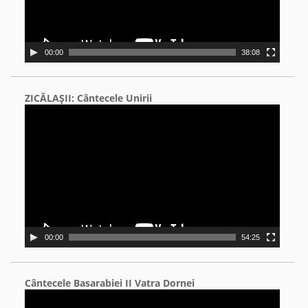
00:00
38:08
ZICĂLAŞII: Cântecele Unirii
Video
Player
00:00
54:25
Cântecele Basarabiei II Vatra Dornei
Video
Player