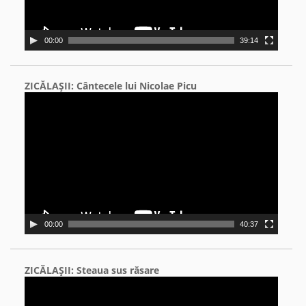
00:00
39:14
ZICĂLAŞII: Cântecele lui Nicolae Picu
Video
Player
00:00
40:37
ZICĂLAŞII: Steaua sus răsare
Video
Player