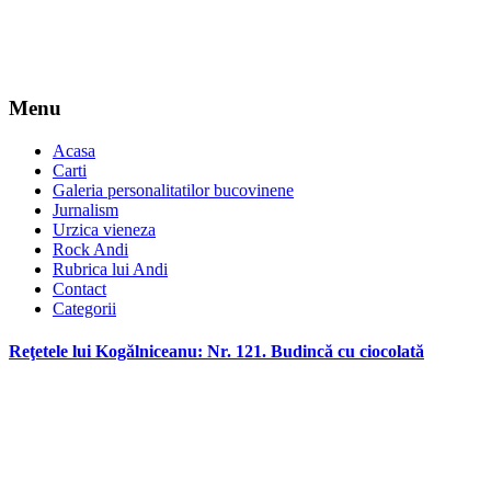
Menu
Acasa
Carti
Galeria personalitatilor bucovinene
Jurnalism
Urzica vieneza
Rock Andi
Rubrica lui Andi
Contact
Categorii
Reţetele lui Kogălniceanu: Nr. 121. Budincă cu ciocolată