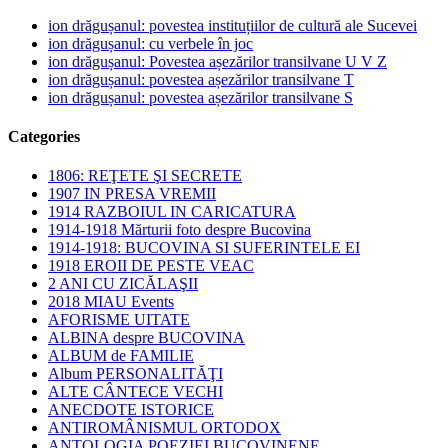
ion drăgușanul: povestea instituțiilor de cultură ale Sucevei
ion drăgușanul: cu verbele în joc
ion drăgușanul: Povestea așezărilor transilvane U V Z
ion drăgușanul: povestea așezărilor transilvane T
ion drăgușanul: povestea așezărilor transilvane S
Categories
1806: REŢETE ŞI SECRETE
1907 IN PRESA VREMII
1914 RAZBOIUL IN CARICATURA
1914-1918 Mărturii foto despre Bucovina
1914-1918: BUCOVINA SI SUFERINTELE EI
1918 EROII DE PESTE VEAC
2 ANI CU ZICĂLAŞII
2018 MIAU Events
AFORISME UITATE
ALBINA despre BUCOVINA
ALBUM de FAMILIE
Album PERSONALITĂŢI
ALTE CÂNTECE VECHI
ANECDOTE ISTORICE
ANTIROMÂNISMUL ORTODOX
ANTOLOGIA POEZIEI BUCOVINENE