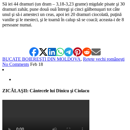
Să iei 44 dramuri (un dram – 3,18-3,23 grame) migdale pisate şi 30
dramuri zahăr, pune două ouă întregi şi cinci gălbenuşuri tot câte
unul şi să-i amesteci un ceas, apoi iei 20 dramuri ciocolată, puţină
vanilie şi le mesteci, şi le toarnă în calup să se coacă; aceasta-i de 8
persoane numai.
BUCATE BOIEREŞTI DIN MOLDOVA
,
Reţete vechi româneşti
No Comments
Feb
18
ZICĂLAŞII: Cântecele lui Dinicu şi Ciolacu