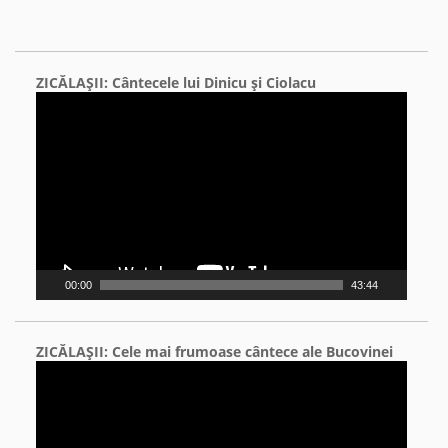
ZICĂLAŞII: Cântecele lui Dinicu şi Ciolacu
Video
Player
00:00
43:44
ZICĂLAŞII: Cele mai frumoase cântece ale Bucovinei
Video
Player