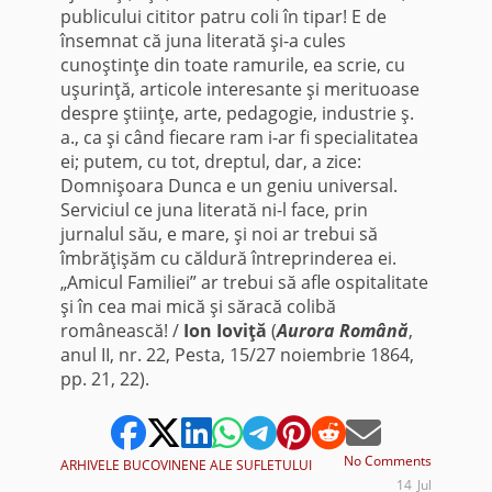
publicului cititor patru coli în tipar! E de
însemnat că juna literată şi-a cules
cunoştinţe din toate ramurile, ea scrie, cu
uşurinţă, articole interesante şi merituoase
despre ştiinţe, arte, pedagogie, industrie ş.
a., ca şi când fiecare ram i-ar fi specialitatea
ei; putem, cu tot, dreptul, dar, a zice:
Domnişoara Dunca e un geniu universal.
Serviciul ce juna literată ni-l face, prin
jurnalul său, e mare, şi noi ar trebui să
îmbrăţişăm cu căldură întreprinderea ei.
„Amicul Familiei” ar trebui să afle ospitalitate
şi în cea mai mică şi săracă colibă
românească! /
Ion Ioviţă
(
Aurora Română
,
anul II, nr. 22, Pesta, 15/27 noiembrie 1864,
pp. 21, 22).
No Comments
ARHIVELE BUCOVINENE ALE SUFLETULUI
14
Jul