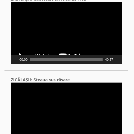
Video
Player
00:00
40:37
ZICĂLAŞII: Steaua sus răsare
Video
Player