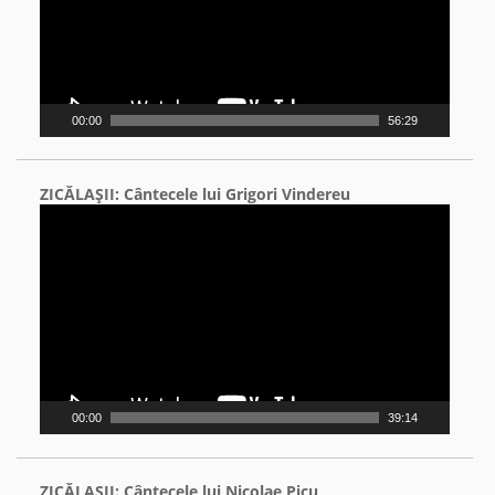
00:00
56:29
ZICĂLAŞII: Cântecele lui Grigori Vindereu
Video
Player
00:00
39:14
ZICĂLAŞII: Cântecele lui Nicolae Picu