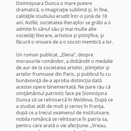
Domnişoara Dunca o mare putere
dramatică, o imaginaţie sublimă şi, în fine,
calităţile studiului erudit într-o jună de 18
ani. Astfel, societatea literaţilor se grăbi a o
admite în sânul său şi mai multe alte
societăţi literare, artistice şi ştiinţifice, şi
făcură o onoare de a o socoti membră a lor.
*
Un roman publicat, „Elena”, despre
moravurile românilor, a dobândit o medalie
de aur de la societatea artelor, ştiinţelor şi
artelor frumoase din Paris, şi publicul fu cu
bunăvoinţă de-a aproba distincţia dată
acestei opere binemeritată. Ne pare rău că
simţământul patriotic face pe Domnişora
Dunca să se reîntoarcă în Moldova. După ce
a studiat atât de mult şi serios în Franţa,
după ce a trecut examenul de institutoare,
nobila româncă se reîntoarce în patria sa,
pentru care arată o vie afecţiune. „Vreau,