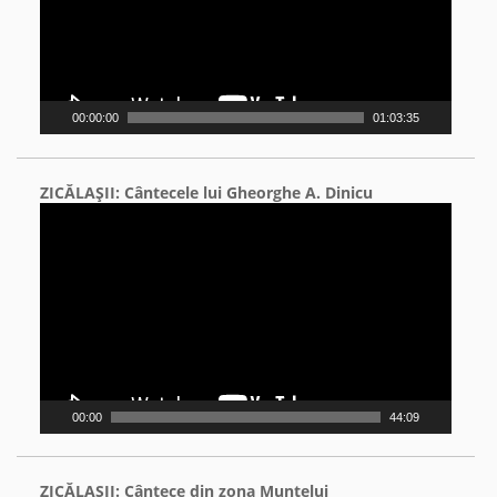
00:00:00
01:03:35
ZICĂLAŞII: Cântecele lui Gheorghe A. Dinicu
Video
Player
00:00
44:09
ZICĂLAŞII: Cântece din zona Muntelui