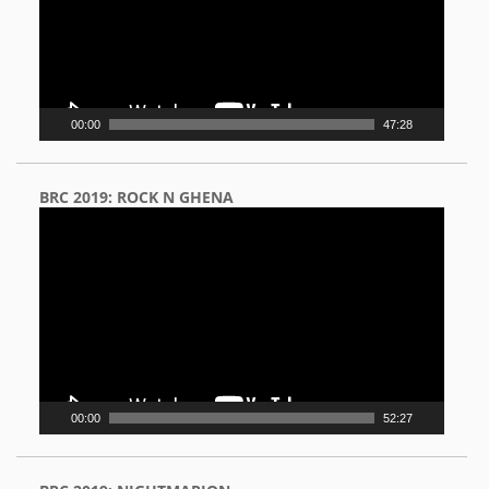
00:00
47:28
BRC 2019: ROCK N GHENA
Video
Player
00:00
52:27