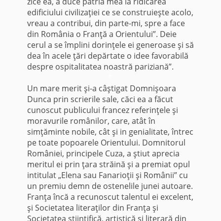
zice ea, a duce patria mea la ridicarea
edificiului civilizaţiei ce se construieşte acolo,
vreau a contribui, din parte-mi, spre a face
din România o Franţă a Orientului”. Deie
cerul a se împlini dorinţele ei generoase şi să
dea în acele ţări depărtate o idee favorabilă
despre ospitalitatea noastră pariziană”.
*
Un mare merit şi-a câştigat Domnişoara
Dunca prin scrierile sale, căci ea a făcut
cunoscut publicului francez referinţele şi
moravurile românilor, care, atât în
simţăminte nobile, cât şi in genialitate, întrec
pe toate popoarele Orientului. Domnitorul
României, principele Cuza, a ştiut aprecia
meritul ei prin ţara străină şi a premiat opul
intitulat „Elena sau Fanarioţii şi Românii” cu
un premiu demn de ostenelile junei autoare.
Franţa încă a recunoscut talentul ei excelent,
şi Societatea literaţilor din Franţa şi
Societatea ştiinţifică, artistică şi literară din