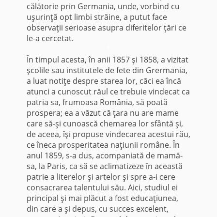
călătorie prin Germania, unde, vorbind cu
uşurinţă opt limbi străine, a putut face
observaţii serioase asupra diferitelor ţări ce
le-a cercetat.
*
În timpul acesta, în anii 1857 şi 1858, a vizitat
şcolile sau institutele de fete din Grermania,
a luat notiţe despre starea lor, căci ea încă
atunci a cunoscut răul ce trebuie vindecat ca
patria sa, frumoasa România, să poată
prospera; ea a văzut că ţara nu are mame
care să-şi cunoască chemarea lor sfântă şi,
de aceea, îşi propuse vindecarea acestui rău,
ce îneca prosperitatea naţiunii române. În
anul 1859, s-a dus, acompaniată de mamă-
sa, la Paris, ca să se aclimatizeze în această
patrie a literelor şi artelor şi spre a-i cere
consacrarea talentului său. Aici, studiul ei
principal şi mai plăcut a fost educaţiunea,
din care a şi depus, cu succes excelent,