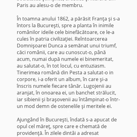
Paris au alesu-o de membru.
*
În toamna anului 1862, a părăsit Franţa şi s-a
întors la Bucureşti, spre a planta în inimile
românilor ideile cele binefăcătoare, ce le-a
cules în patria civilizaţiei. Reîntoarcerea
Domnişoarei Dunca a semănat unui triumf,
căci românii, care au cunoscut-o, până
acum, numai după numele ei binemeritat,
au salutat-o, în tot locul, cu entuziasm.
Tinerimea română din Pesta a salutat-o in
corpore, i-a oferit un album, în care şi-a
înscris numele fiecare tânăr. Lugojenii au
aranjat, în onoarea ei, un banchet strălucit,
iar sibienii şi braşovenii au întâmpinat-o într-
un mod demn de ostenelile şi meritele ei.
*
Ajungând în Bucureşti, îndată s-a apucat de
opul cel măreţ, spre care e chemată de
providenţă. În zilele dintâi a adresat