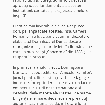
raportului: „Nu puteţi, domnilor, decât să
aprobaţi ideea fundamentală a acestei
instituţiuni: caritatea şi dragostea binelui o
inspiră”.
*
O critică mai favorabilă nici că s-ar putea
dori, pe lângă toate acestea, însă, Camera
României n-a luat, până acum, în dezbatere
elaboratul Domnişoarei Dunca despre
reorganizarea şcolilor de fete în România, pe
care l-a publicat şi „Concordia” din 1863 şi l-a
retipărit în broşuri.
*
În primăvara anului trecut, Domnişoara
Dunca a început editarea ,,Amicului Familiei”,
jurnal pentru litere, ştiinţe, arte, pedagogie,
industrie. Întreprinderea aceasta e un factor
eminent al culturii noastre naţionale şi
dezvoltă ideile măreţe ale creşterii de mame.
Diligenţa ei e mare, deoarece are prea puţin
ajutor şi, aşa, numai ea dă, în fiecare lună,