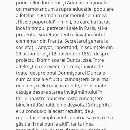
principelui domnitor şi Adunării naţionale
un memorandum asupra educaţiei populare
a fetelor în România (memoriul se numea
„Fiicele poporului” – n. n.), pe care l-a lucrat
încă în timpul petrecerii sale în Paris, şi l-a
prezentat Societăţii pentru învăţământul
elementar din Franţa. Secretarul general al
societăţii, Amyot, raportând, în şedinţele din
29 octombrie şi 12 noiembrie 1862, despre
proiectul Domnişoarei Dunca, zise, între
altele: „Cea ce avem să zicem, înainte de
toate, despre opul Domnişoarei Dunca e
cum că acela e fructul cunoaşterii celei mai
depline şi celei mai profunde, ce se poate
câştiga despre starea învăţământului în
ţările noastre apusene. Astă cunoaştere
bine înrădăcinată, bine dezvoltată în spiritul
ei, a condus-o la acest rezultat, de a
reproduce simplu pentru patria sa ceea ce a
găsit a fi mai bun la alţii”, iar la finea