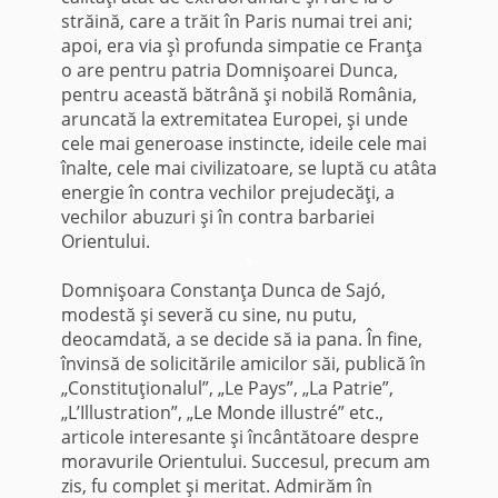
străină, care a trăit în Paris numai trei ani;
apoi, era via şì profunda simpatie ce Franţa
o are pentru patria Domnişoarei Dunca,
pentru această bătrână şi nobilă România,
aruncată la extremitatea Europei, şi unde
cele mai generoase instincte, ideile cele mai
înalte, cele mai civilizatoare, se luptă cu atâta
energie în contra vechilor prejudecăţi, a
vechilor abuzuri şi în contra barbariei
Orientului.
*
Domnişoara Constanţa Dunca de Sajó,
modestă şi severă cu sine, nu putu,
deocamdată, a se decide să ia pana. În fine,
învinsă de solicitările amicilor săi, publică în
„Constituţionalul”, „Le Pays”, „La Patrie”,
„L’Illustration”, „Le Monde illustré” etc.,
articole interesante şi încântătoare despre
moravurile Orientului. Succesul, precum am
zis, fu complet şi meritat. Admirăm în