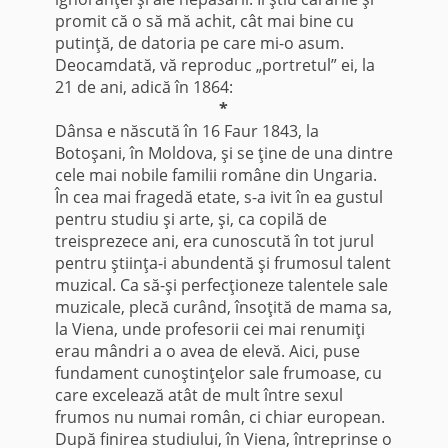
promit că o să mă achit, cât mai bine cu
putinţă, de datoria pe care mi-o asum.
Deocamdată, vă reproduc „portretul” ei, la
21 de ani, adică în 1864:
*
Dânsa e născută în 16 Faur 1843, la
Botoşani, în Moldova, şi se ţine de una dintre
cele mai nobile familii române din Ungaria.
În cea mai fragedă etate, s-a ivit în ea gustul
pentru studiu şi arte, şi, ca copilă de
treisprezece ani, era cunoscută în tot jurul
pentru ştiinţa-i abundentă şi frumosul talent
muzical. Ca să-şi perfecţioneze talentele sale
muzicale, plecă curând, însoţită de mama sa,
la Viena, unde profesorii cei mai renumiţi
erau mândri a o avea de elevă. Aici, puse
fundament cunoştinţelor sale frumoase, cu
care excelează atât de mult între sexul
frumos nu numai român, ci chiar european.
După finirea studiului, în Viena, întreprinse o