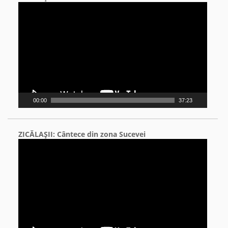
Video
Player
00:00
37:23
ZICĂLAŞII: Cântece din zona Sucevei
Video
Player