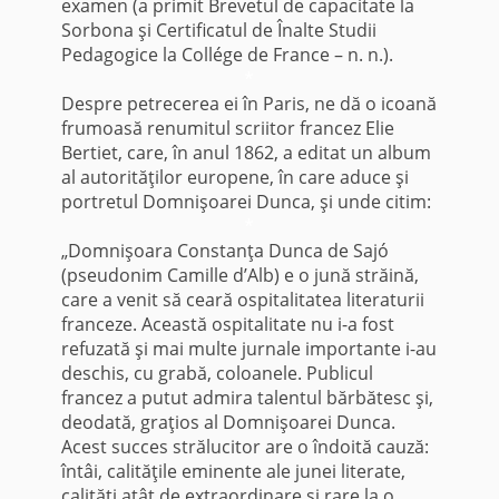
examen (a primit Brevetul de capacitate la
Sorbona şi Certificatul de Înalte Studii
Pedagogice la Collége de France – n. n.).
*
Despre petrecerea ei în Paris, ne dă o icoană
frumoasă renumitul scriitor francez Elie
Bertiet, care, în anul 1862, a editat un album
al autorităţilor europene, în care aduce şi
portretul Domnişoarei Dunca, şi unde citim:
*
„Domnişoara Constanţa Dunca de Sajó
(pseudonim Camille d’Alb) e o jună străină,
care a venit să ceară ospitalitatea literaturii
franceze. Această ospitalitate nu i-a fost
refuzată şi mai multe jurnale importante i-au
deschis, cu grabă, coloanele. Publicul
francez a putut admira talentul bărbătesc şi,
deodată, graţios al Domnişoarei Dunca.
Acest succes strălucitor are o îndoită cauză:
întâi, calităţile eminente ale junei literate,
calităţi atât de extraordinare şi rare la o