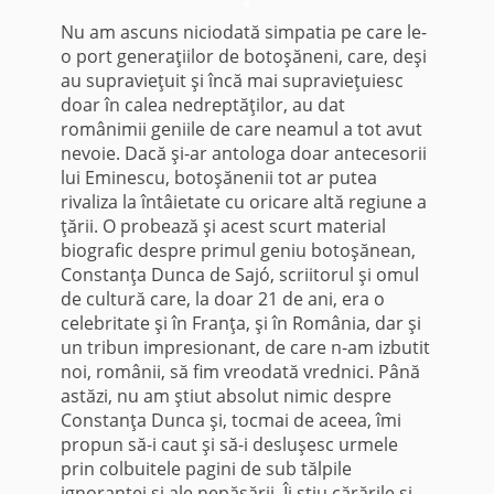
*
Nu am ascuns niciodată simpatia pe care le-
o port generaţiilor de botoşăneni, care, deşi
au supravieţuit şi încă mai supravieţuiesc
doar în calea nedreptăţilor, au dat
românimii geniile de care neamul a tot avut
nevoie. Dacă şi-ar antologa doar antecesorii
lui Eminescu, botoşănenii tot ar putea
rivaliza la întâietate cu oricare altă regiune a
ţării. O probează şi acest scurt material
biografic despre primul geniu botoşănean,
Constanţa Dunca de Sajó, scriitorul şi omul
de cultură care, la doar 21 de ani, era o
celebritate şi în Franţa, şi în România, dar şi
un tribun impresionant, de care n-am izbutit
noi, românii, să fim vreodată vrednici. Până
astăzi, nu am ştiut absolut nimic despre
Constanţa Dunca şi, tocmai de aceea, îmi
propun să-i caut şi să-i desluşesc urmele
prin colbuitele pagini de sub tălpile
ignoranţei şi ale nepăsării. Îi ştiu cărările şi