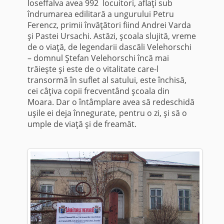
Ioseffalva avea 992 locuitori, aflaţi sub
îndrumarea edilitară a ungurului Petru
Ferencz, primii învăţători fiind Andrei Varda
şi Pastei Ursachi. Astăzi, şcoala slujită, vreme
de o viaţă, de legendarii dascăli Velehorschi
– domnul Ştefan Velehorschi încă mai
trăieşte şi este de o vitalitate care-l
transormă în suflet al satului, este închisă,
cei câţiva copii frecventând şcoala din
Moara. Dar o întâmplare avea să redeschidă
uşile ei deja înnegurate, pentru o zi, şi să o
umple de viaţă şi de freamăt.