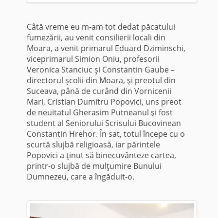
Câtă vreme eu m-am tot dedat păcatului
fumezării, au venit consilierii locali din
Moara, a venit primarul Eduard Dziminschi,
viceprimarul Simion Oniu, profesorii
Veronica Stanciuc şi Constantin Gaube –
directorul şcolii din Moara, şi preotul din
Suceava, până de curând din Vornicenii
Mari, Cristian Dumitru Popovici, uns preot
de neuitatul Gherasim Putneanul şi fost
student al Seniorului Scrisului Bucovinean
Constantin Hrehor. În sat, totul începe cu o
scurtă slujbă religioasă, iar părintele
Popovici a ţinut să binecuvânteze cartea,
printr-o slujbă de mulţumire Bunului
Dumnezeu, care a îngăduit-o.