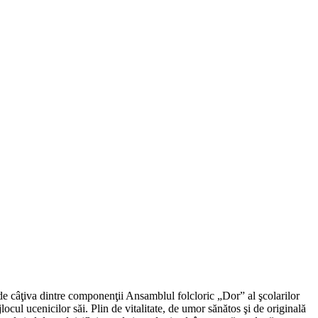
de câţiva dintre componenţii Ansamblul folcloric „Dor” al şcolarilor
cul ucenicilor săi. Plin de vitalitate, de umor sănătos şi de originală