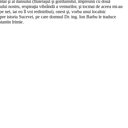
ntal şi al dansului (fluieraşul şi gordunistul, împreună cu două
mului nostru, respiraţia vibrândă a vemurilor, şi tocmai de aceea mi-au
e net, iar eu îl voi redistribui), onest şi, vorba unui localnic
spre istoria Sucevei, pe care domnul Dr. ing. Ion Barbu le traduce
tantin Irimie.