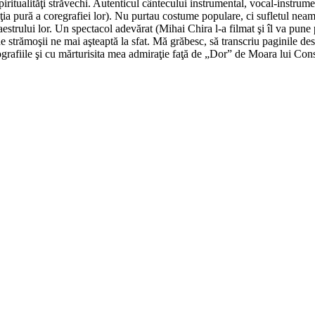
piritualităţi străvechi. Autenticul cântecului instrumental, vocal-instrume
eţia pură a coregrafiei lor). Nu purtau costume populare, ci sufletul nea
aestrului lor. Un spectacol adevărat (Mihai Chira l-a filmat şi îl va pune p
 strămoşii ne mai aşteaptă la sfat. Mă grăbesc, să transcriu paginile de
grafiile şi cu mărturisita mea admiraţie faţă de „Dor” de Moara lui Cons