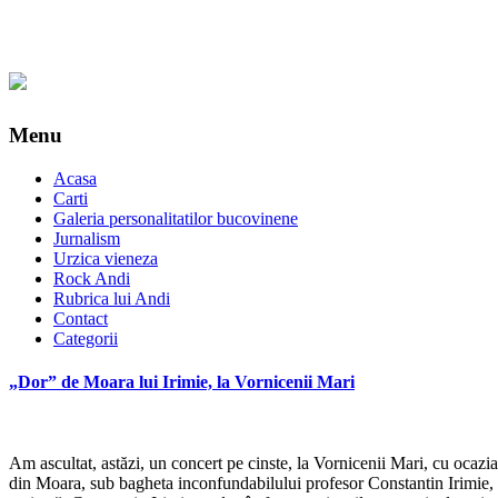
Menu
Acasa
Carti
Galeria personalitatilor bucovinene
Jurnalism
Urzica vieneza
Rock Andi
Rubrica lui Andi
Contact
Categorii
„Dor” de Moara lui Irimie, la Vornicenii Mari
Am ascultat, astăzi, un concert pe cinste, la Vornicenii Mari, cu ocaz
din Moara, sub bagheta inconfundabilului profesor Constantin Irimie, o 