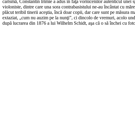
carismă, Constantin Irimie a adus în faţa vornicenilor autenticul unei s
violoniste, dintre care una sora contrabasistului ne-au încântat cu măr
plăcut teribil tinerii aceştia, încă doar copii, dar care sunt pe măsura m
extaziat, „cum nu auzim pe la nunţi”, ci dincolo de vremuri, acolo unde
după lucrarea din 1876 a lui Wilhelm Schidt, aşa că o să închei cu foto