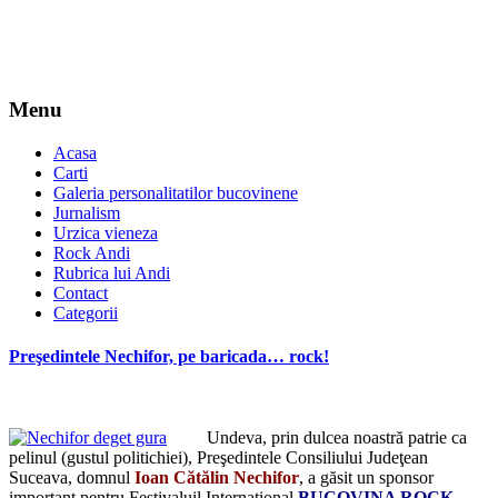
Menu
Acasa
Carti
Galeria personalitatilor bucovinene
Jurnalism
Urzica vieneza
Rock Andi
Rubrica lui Andi
Contact
Categorii
Preşedintele Nechifor, pe baricada… rock!
Undeva, prin dulcea noastră patrie ca
pelinul (gustul politichiei), Preşedintele Consiliului Judeţean
Suceava, domnul
Ioan Cătălin Nechifor
, a găsit un sponsor
important pentru Festivaluil Internaţional
BUCOVINA ROCK