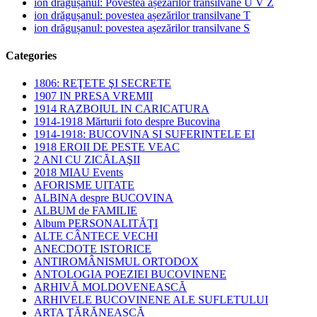
ion drăgușanul: Povestea așezărilor transilvane U V Z
ion drăgușanul: povestea așezărilor transilvane T
ion drăgușanul: povestea așezărilor transilvane S
Categories
1806: REŢETE ŞI SECRETE
1907 IN PRESA VREMII
1914 RAZBOIUL IN CARICATURA
1914-1918 Mărturii foto despre Bucovina
1914-1918: BUCOVINA SI SUFERINTELE EI
1918 EROII DE PESTE VEAC
2 ANI CU ZICĂLAŞII
2018 MIAU Events
AFORISME UITATE
ALBINA despre BUCOVINA
ALBUM de FAMILIE
Album PERSONALITĂŢI
ALTE CÂNTECE VECHI
ANECDOTE ISTORICE
ANTIROMÂNISMUL ORTODOX
ANTOLOGIA POEZIEI BUCOVINENE
ARHIVĂ MOLDOVENEASCĂ
ARHIVELE BUCOVINENE ALE SUFLETULUI
ARTA ŢĂRĂNEASCĂ