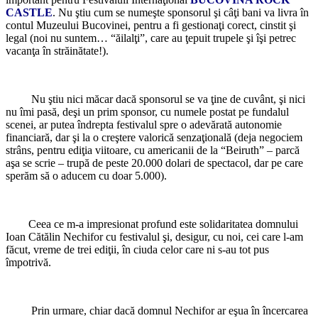
CASTLE
. Nu ştiu cum se numeşte sponsorul şi câţi bani va livra în
contul Muzeului Bucovinei, pentru a fi gestionaţi corect, cinstit şi
legal (noi nu suntem… “ăilalţi”, care au ţepuit trupele şi îşi petrec
vacanţa în străinătate!).
Nu ştiu nici măcar dacă sponsorul se va ţine de cuvânt, şi nici
nu îmi pasă, deşi un prim sponsor, cu numele postat pe fundalul
scenei, ar putea îndrepta festivalul spre o adevărată autonomie
financiară, dar şi la o creştere valorică senzaţională (deja negociem
strâns, pentru ediţia viitoare, cu americanii de la “Beiruth” – parcă
aşa se scrie – trupă de peste 20.000 dolari de spectacol, dar pe care
sperăm să o aducem cu doar 5.000).
Ceea ce m-a impresionat profund este solidaritatea domnului
Ioan Cătălin Nechifor cu festivalul şi, desigur, cu noi, cei care l-am
făcut, vreme de trei ediţii, în ciuda celor care ni s-au tot pus
împotrivă.
Prin urmare, chiar dacă domnul Nechifor ar eşua în încercarea