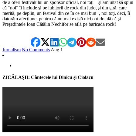
de a oferi festivalului un sponsor oficial, noi toţi – şi am uitat să spun
că “noi” îi include şi pe iubitorii de rock din judeţ şi din ţară, care
merită, pe deplin, un festival din ce în ce mai bun -, noi toţi, deci, îi
datorăm afecţiune, pentru că nu mai există nici o îndoială că şi
Preşedintele Ioan Cătălin Nechifor se află pe baricada rock!
Jurnalism
No Comments
Aug
1
ZICĂLAŞII: Cântecele lui Dinicu şi Ciolacu