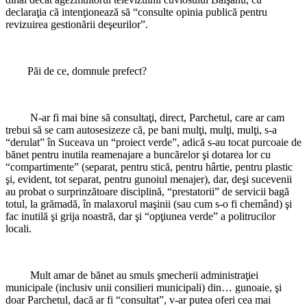
declaraţia că intenţionează să “consulte opinia publică pentru
revizuirea gestionării deşeurilor”.
Păi de ce, domnule prefect?
N-ar fi mai bine să consultaţi, direct, Parchetul, care ar cam
trebui să se cam autosesizeze că, pe bani mulţi, mulţi, mulţi, s-a
“derulat” în Suceava un “proiect verde”, adică s-au tocat purcoaie de
bănet pentru inutila reamenajare a buncărelor şi dotarea lor cu
“compartimente” (separat, pentru stică, pentru hârtie, pentru plastic
şi, evident, tot separat, pentru gunoiul menajer), dar, deşi sucevenii
au probat o surprinzătoare disciplină, “prestatorii” de servicii bagă
totul, la grămadă, în malaxorul maşinii (sau cum s-o fi chemând) şi
fac inutilă şi grija noastră, dar şi “opţiunea verde” a politrucilor
locali.
Mult amar de bănet au smuls şmecherii administraţiei
municipale (inclusiv unii consilieri municipali) din… gunoaie, şi
doar Parchetul, dacă ar fi “consultat”, v-ar putea oferi cea mai