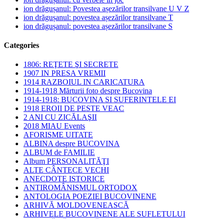
ion drăgușanul: Povestea așezărilor transilvane U V Z
ion drăgușanul: povestea așezărilor transilvane T
ion drăgușanul: povestea așezărilor transilvane S
Categories
1806: REŢETE ŞI SECRETE
1907 IN PRESA VREMII
1914 RAZBOIUL IN CARICATURA
1914-1918 Mărturii foto despre Bucovina
1914-1918: BUCOVINA SI SUFERINTELE EI
1918 EROII DE PESTE VEAC
2 ANI CU ZICĂLAŞII
2018 MIAU Events
AFORISME UITATE
ALBINA despre BUCOVINA
ALBUM de FAMILIE
Album PERSONALITĂŢI
ALTE CÂNTECE VECHI
ANECDOTE ISTORICE
ANTIROMÂNISMUL ORTODOX
ANTOLOGIA POEZIEI BUCOVINENE
ARHIVĂ MOLDOVENEASCĂ
ARHIVELE BUCOVINENE ALE SUFLETULUI