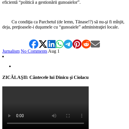
eficientă “politică a gestionării gunoaielor”.
Cu condiţia ca Parchetul (de lemn, Tănase!?) să nu-şi fi mînjit,
deja, preţioasele-i duşumele cu “gunoaiele” administraţiei locale.
Jurnalism
No Comments
Aug
1
ZICĂLAŞII: Cântecele lui Dinicu şi Ciolacu