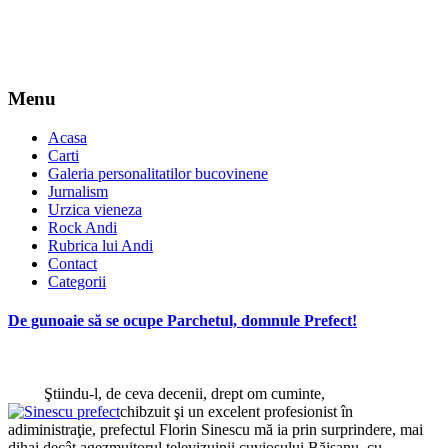
Menu
Acasa
Carti
Galeria personalitatilor bucovinene
Jurnalism
Urzica vieneza
Rock Andi
Rubrica lui Andi
Contact
Categorii
De gunoaie să se ocupe Parchetul, domnule Prefect!
Ştiindu-l, de ceva decenii, drept om cuminte,
chibzuit şi un excelent profesionist în
adiministraţie, prefectul Florin Sinescu mă ia prin surprindere, mai
dihai decât agezmuitorul televizuinii cuviosului Băişanu, cu