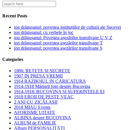
Recent Posts
ion drăgușanul: povestea instituțiilor de cultură ale Sucevei
ion drăgușanul: cu verbele în joc
ion drăgușanul: Povestea așezărilor transilvane U V Z
ion drăgușanul: povestea așezărilor transilvane T
ion drăgușanul: povestea așezărilor transilvane S
Categories
1806: REŢETE ŞI SECRETE
1907 IN PRESA VREMII
1914 RAZBOIUL IN CARICATURA
1914-1918 Mărturii foto despre Bucovina
1914-1918: BUCOVINA SI SUFERINTELE EI
1918 EROII DE PESTE VEAC
2 ANI CU ZICĂLAŞII
2018 MIAU Events
AFORISME UITATE
ALBINA despre BUCOVINA
ALBUM de FAMILIE
Album PERSONALITĂŢI