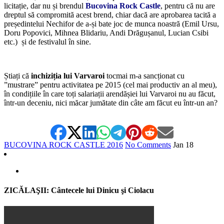
licitație, dar nu și brendul
Bucovina Rock Castle
, pentru că nu are
dreptul să compromită acest brend, chiar dacă are aprobarea tacită a
președintelui Nechifor de a-și bate joc de munca noastră (Emil Ursu,
Doru Popovici, Mihnea Blidariu, Andi Drăgușanul, Lucian Csibi
etc.) și de festivalul în sine.
*
Știați că
inchiziția lui Varvaroi
tocmai m-a sancționat cu
”mustrare” pentru activitatea pe 2015 (cel mai productiv an al meu),
în condițiile în care toți salariații arendășiei lui Varvaroi nu au făcut,
într-un deceniu, nici măcar jumătate din câte am făcut eu într-un an?
BUCOVINA ROCK CASTLE 2016
No Comments
Jan
18
ZICĂLAŞII: Cântecele lui Dinicu şi Ciolacu