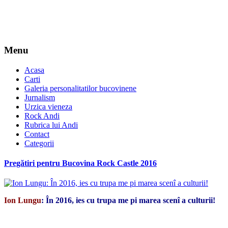
Menu
Acasa
Carti
Galeria personalitatilor bucovinene
Jurnalism
Urzica vieneza
Rock Andi
Rubrica lui Andi
Contact
Categorii
Pregătiri pentru Bucovina Rock Castle 2016
Ion Lungu
: În 2016, ies cu trupa me pi marea scenî a culturii!
*