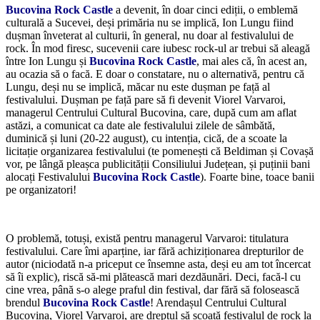
Bucovina Rock Castle
a devenit, în doar cinci ediții, o emblemă
culturală a Sucevei, deși primăria nu se implică, Ion Lungu fiind
dușman înveterat al culturii, în general, nu doar al festivalului de
rock. În mod firesc, sucevenii care iubesc rock-ul ar trebui să aleagă
între Ion Lungu și
Bucovina Rock Castle
, mai ales că, în acest an,
au ocazia să o facă. E doar o constatare, nu o alternativă, pentru că
Lungu, deși nu se implică, măcar nu este dușman pe față al
festivalului. Dușman pe față pare să fi devenit Viorel Varvaroi,
managerul Centrului Cultural Bucovina, care, după cum am aflat
astăzi, a comunicat ca date ale festivalului zilele de sâmbătă,
duminică și luni (20-22 august), cu intenția, cică, de a scoate la
licitație organizarea festivalului (te pomenești că Beldiman și Covașă
vor, pe lângă pleașca publicității Consiliului Județean, și puținii bani
alocați Festivalului
Bucovina Rock Castle
). Foarte bine, toace banii
pe organizatori!
*
O problemă, totuși, există pentru managerul Varvaroi: titulatura
festivalului. Care îmi aparține, iar fără achiziționarea drepturilor de
autor (niciodată n-a priceput ce însemne asta, deși eu am tot încercat
să îi explic), riscă să-mi plătească mari dezdăunări. Deci, facă-l cu
cine vrea, până s-o alege praful din festival, dar fără să folosească
brendul
Bucovina Rock Castle
! Arendașul Centrului Cultural
Bucovina, Viorel Varvaroi, are dreptul să scoată festivalul de rock la