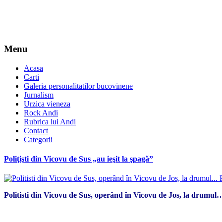
Menu
Acasa
Carti
Galeria personalitatilor bucovinene
Jurnalism
Urzica vieneza
Rock Andi
Rubrica lui Andi
Contact
Categorii
Poliţişti din Vicovu de Sus „au ieşit la şpagă”
Politisti din Vicovu de Sus, operând în Vicovu de Jos, la drumul
*