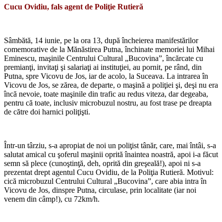
Cucu Ovidiu, fals agent de Poliţie Rutieră
*
Sâmbătă, 14 iunie, pe la ora 13, după încheierea manifestărilor
comemorative de la Mănăstirea Putna, închinate memoriei lui Mihai
Eminescu, maşinile Centrului Cultural „Bucovina”, încărcate cu
premianţi, invitaţi şi salariaţi ai instituţiei, au pornit, pe rând, din
Putna, spre Vicovu de Jos, iar de acolo, la Suceava. La intrarea în
Vicovu de Jos, se zărea, de departe, o maşină a poliţiei şi, deşi nu era
încă nevoie, toate maşinile din trafic au redus viteza, dar degeaba,
pentru că toate, inclusiv microbuzul nostru, au fost trase pe dreapta
de către doi harnici poliţişti.
*
Într-un târziu, s-a apropiat de noi un poliţist tânăr, care, mai întâi, s-a
salutat amical cu şoferul maşinii oprită înaintea noastră, apoi i-a făcut
semn să plece (cunoştinţă, deh, oprită din greşeală!), apoi ni s-a
prezentat drept agentul Cucu Ovidiu, de la Poliţia Rutieră. Motivul:
cică microbuzul Centrului Cultural „Bucovina”, care abia intra în
Vicovu de Jos, dinspre Putna, circulase, prin localitate (iar noi
venem din câmp!), cu 72km/h.
*