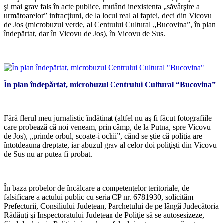
şi mai grav fals în acte publice, mutând inexistenta „săvârşire a
următoarelor” infracţiuni, de la locul real al faptei, deci din Vicovu
de Jos (microbuzul verde, al Centrului Cultural „Bucovina”, în plan
îndepărtat, dar în Vicovu de Jos), în Vicovu de Sus.
*
În plan îndepărtat, microbuzul Centrului Cultural “Bucovina”
*
Fără flerul meu jurnalistic îndătinat (altfel nu aş fi făcut fotografiile
care probează că noi veneam, prin câmp, de la Putna, spre Vicovu
de Jos), „prinde orbul, scoate-i ochii”, când se ştie că poliţia are
întotdeauna dreptate, iar abuzul grav al celor doi poliţişti din Vicovu
de Sus nu ar putea fi probat.
*
În baza probelor de încălcare a competenţelor teritoriale, de
falsificare a actului public cu seria CP nr. 6781930, solicităm
Prefecturii, Consiliului Judeţean, Parchetului de pe lângă Judecătoria
Rădăuţi şi Inspectoratului Judeţean de Poliţie să se autosesizeze,