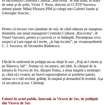
În microbuzul Centrului Cultural „Bucovina” se mai aflau, în afară
de mine şi de şofer, Victor T. Rusu, director al CCPTP Suceava,
artistul plastic Mihai Pânzaru-PIM şi colegii mei Gabriel Sandu şi
Gheorghe Senciuc.
*
Pentru că trecuse vreo jumătate de oră, de când stăteam pe marginea
drumului, am sunat managerul Centrului Cultural „Bucovina”, dl
Viorel Varvaroi, pentru a-i povesti ce se întâmplă. Presimţeam ceva
suspect şi l-am rugat să-l invite, „la faţa locului”, pe vicepreşedintele
C. J. Suceava, dl Alexandru Rădulescu.
*
Flăcăii în uniformă de poliţişti mi-au rânjit în nas: „Poţi să-l chemi şi
pe Băsescu, bă!”. Numai că, tot atunci, am zărit, în câmpul de la
intrarea în Vicovu de Jos, dinspre Putna, a doua maşină a instituţiei
şi, când să-i vestesc pe bravii supraveghetori ai şoselelor patriei,
numai ce-i văd urcând, grăbiţi, în maşină şi demarând în trombă. Aşa
că am plecat şi noi. Cătrăniţi.
*
Falsuri în actul public, întocmit, la Vicovu de Jos, de poliţiştii
din Vicovu de Sus