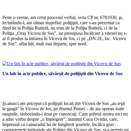
*
Peste o vreme, am cerut procesul verbal, seria CP nr. 6781930, şi,
lecturându-l, am rămas stupefiat: poliţiştii, care s-au prezentat ca
fiind de la Poliţia Rutieră, nu erau de la Poliţia Rutieră, ci de la
Poliţia „Oraş Vicovu de Sus”, iar presupusa încălcare a vitezei nu s-
ar fi produs la intrarea în Vicovu de Jos, ci pe „DN 2E, loc. Vicovu
de Sus”, aflat hăt, mult mai departe, spre nord.
*
Un fals în acte publice, săvârşit de poliţiştii din Vicovu de Sus
*
Şi-atunci am priceput că poliţiştii locali din Vicovu de Sus „au ieşit
la şpagă” în Vicovu de Jos, pe drumul Putnei – de aia opreau toate
maşinile, slobozindu-i doar pe cunoscuţi. Cum şoferul nostru nici nu
a adus vorba despre „o înţelegere”, numitul Cucu Ovidiu, care,
împreună cu camaradul lui de hingherit şoselele, încălca grav
competenţele teritoriale ale Poliţiei din Vicovu de Sus, şi-a permis un