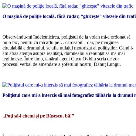
O maşină de poliţie locală, fără radar, “ghiceşte” vitezele din trafi
*
Observându-mi îndeletnicirea, poliţistul de la volan mi-a ordonat să
nu o fac, pentru că mă aflu pe… carosabil – dar, pe marginea
circulabilă a drumului, se afla utilajul motorizat al poliţiştilor. Când i-
am atras atenţia asupra realităţii, dumnealui a renunţat să mă mai
legitimeze. Între timp, tânărul agent Cucu Ovidiu scria de zor
procesul verbal de amendare a şoferului nostru, Dănuţ Lungu.
*
Poliţistul care mi-a interzis să mai fotografiez tâlhăria la drumul 
*
„Poţi să-l chemi şi pe Băsescu, bă!”
*