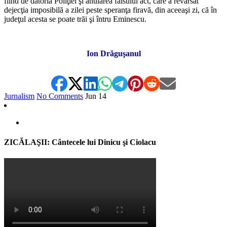
fiind de datoria Poliţiei şi anularea falsului act, care a revărsat
dejecţia imposibilă a zilei peste speranţa firavă, din aceeaşi zi, că în
judeţul acesta se poate trăi şi întru Eminescu.
*
Ion Drăguşanul
Jurnalism
No Comments
Jun
14
ZICĂLAŞII: Cântecele lui Dinicu şi Ciolacu