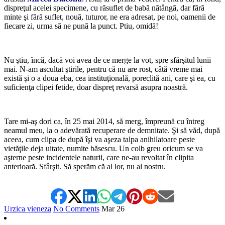
dispreţul acelei specimene, cu răsuflet de babă nătângă, dar fără
minte şi fără suflet, nouă, tuturor, ne era adresat, pe noi, oamenii de
fiecare zi, urma să ne pună la punct. Ptiu, omidă!
*
Nu ştiu, încă, dacă voi avea de ce merge la vot, spre sfârşitul lunii
mai. N-am ascultat ştirile, pentru că nu are rost, câtă vreme mai
există şi o a doua eba, cea instituţională, poreclită ani, care şi ea, cu
suficienţa clipei fetide, doar dispreţ revarsă asupra noastră.
*
Tare mi-aş dori ca, în 25 mai 2014, să merg, împreună cu întreg
neamul meu, la o adevărată recuperare de demnitate. Şi să văd, după
aceea, cum clipa de după îşi va aşeza talpa anihilatoare peste
vietăţile deja uitate, numite băsescu. Un colb greu oricum se va
aşterne peste incidentele naturii, care ne-au revoltat în clipita
anterioară. Sfârşit. Să sperăm că al lor, nu al nostru.
Urzica vieneza
No Comments
Mar
26