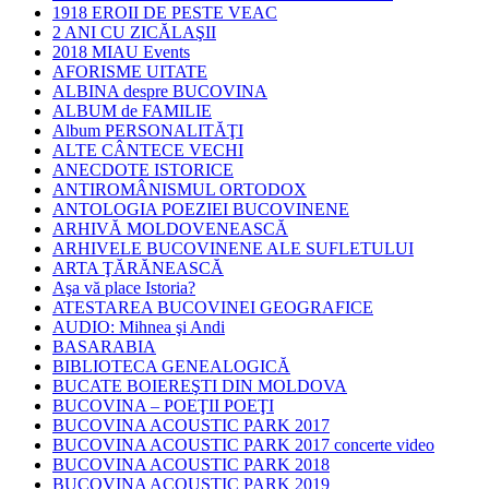
1918 EROII DE PESTE VEAC
2 ANI CU ZICĂLAŞII
2018 MIAU Events
AFORISME UITATE
ALBINA despre BUCOVINA
ALBUM de FAMILIE
Album PERSONALITĂŢI
ALTE CÂNTECE VECHI
ANECDOTE ISTORICE
ANTIROMÂNISMUL ORTODOX
ANTOLOGIA POEZIEI BUCOVINENE
ARHIVĂ MOLDOVENEASCĂ
ARHIVELE BUCOVINENE ALE SUFLETULUI
ARTA ŢĂRĂNEASCĂ
Aşa vă place Istoria?
ATESTAREA BUCOVINEI GEOGRAFICE
AUDIO: Mihnea şi Andi
BASARABIA
BIBLIOTECA GENEALOGICĂ
BUCATE BOIEREŞTI DIN MOLDOVA
BUCOVINA – POEŢII POEŢI
BUCOVINA ACOUSTIC PARK 2017
BUCOVINA ACOUSTIC PARK 2017 concerte video
BUCOVINA ACOUSTIC PARK 2018
BUCOVINA ACOUSTIC PARK 2019