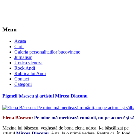
Menu
Acasa
Carti
Galeria personalitatilor bucovinene
Jurnalism
Urzica vieneza
Rock Andi
Rubrica lui Andi
Contact
Categorii
Pigmeii băsescu şi artistul Mircea Diaconu
Elena Băsescu
:
Pe mine mă meritează românii, nu pe actoru’ şi s
Mezina lui băsescu, vegheată de bona elena udrea, l-a băşcălizat pe
artistul
Mircea Diacon
u
. Asta, la o primă vedere. Pentru că, în fond,