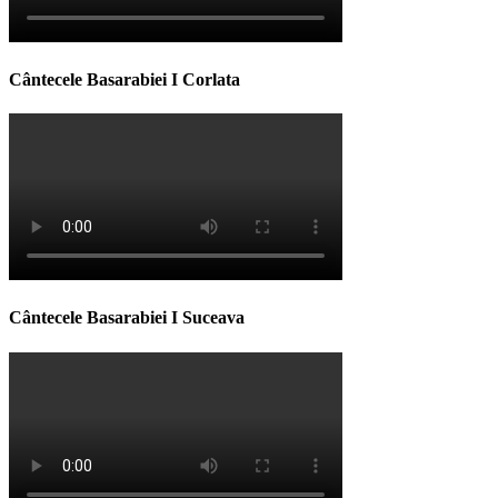
Cântecele Basarabiei I Corlata
Cântecele Basarabiei I Suceava