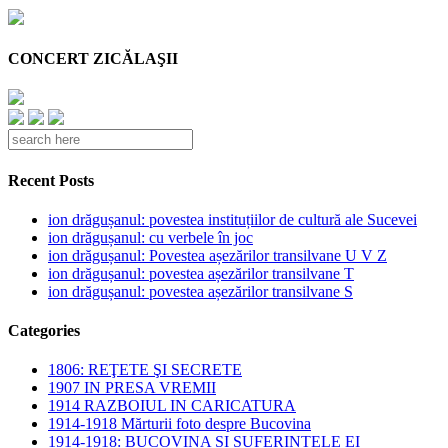
CONCERT ZICĂLAŞII
Recent Posts
ion drăgușanul: povestea instituțiilor de cultură ale Sucevei
ion drăgușanul: cu verbele în joc
ion drăgușanul: Povestea așezărilor transilvane U V Z
ion drăgușanul: povestea așezărilor transilvane T
ion drăgușanul: povestea așezărilor transilvane S
Categories
1806: REŢETE ŞI SECRETE
1907 IN PRESA VREMII
1914 RAZBOIUL IN CARICATURA
1914-1918 Mărturii foto despre Bucovina
1914-1918: BUCOVINA SI SUFERINTELE EI