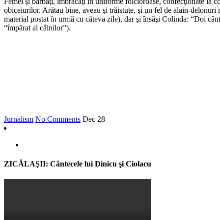
Femei şi bărbaţi, îmbrăcaţi în uniforme folcloroase, confecţionate la c
obiceiurilor. Arătau bine, aveau şi trăistuţe, şi un fel de alain-delonur
material postat în urmă cu câteva zile), dar şi însăşi Colinda: “Doi cântă
“împărat al câinilor”).
Jurnalism
No Comments
Dec
28
ZICĂLAŞII: Cântecele lui Dinicu şi Ciolacu