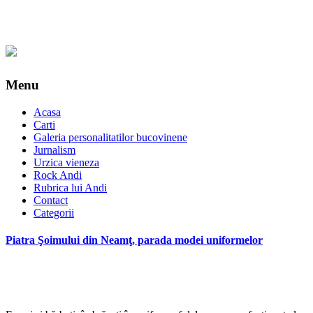
Menu
Acasa
Carti
Galeria personalitatilor bucovinene
Jurnalism
Urzica vieneza
Rock Andi
Rubrica lui Andi
Contact
Categorii
Piatra Şoimului din Neamţ, parada modei uniformelor
*