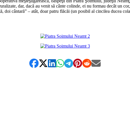
ooperativa meşteşugărească, oaspeţii din Piatra Şoimului, judeţul Neamţ, 
i ruralizate, dar, dacă au venit să cânte colinde, ei nu formau decât un co
, doi cântară” – atât, doar patru flăcăi (un posibil al cincilea ducea cola
*