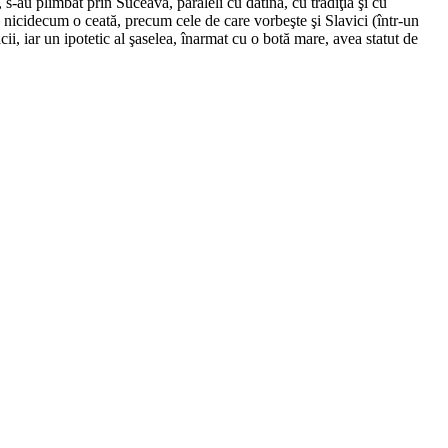
s-au plimbat prin Suceava, paraleli cu datina, cu tradiţia şi cu
r, nicidecum o ceată, precum cele de care vorbeşte şi Slavici (într-un
cii, iar un ipotetic al şaselea, înarmat cu o botă mare, avea statut de