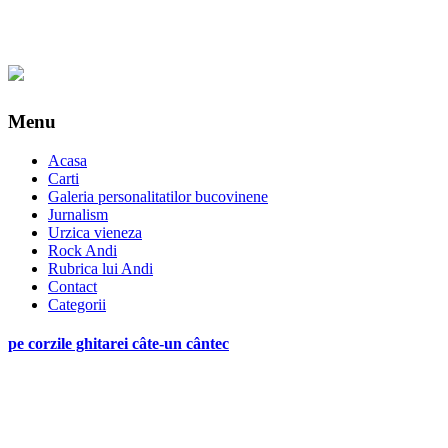
Menu
Acasa
Carti
Galeria personalitatilor bucovinene
Jurnalism
Urzica vieneza
Rock Andi
Rubrica lui Andi
Contact
Categorii
pe corzile ghitarei câte-un cântec