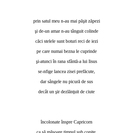
prin satul meu n-au mai păşit zăpezi
şi de-un amar n-au tânguit colinde
căci stelele sunt boturi reci de iezi
pe care numai bezna le cuprinde
şi-atunci în rana sfântă-a lui Iisus
se-nfige lancea zisei prefăcute,
dar sângele nu picură de sus
decât un şir dezlănţuit de ciute
încolonate înspre Capricorn
ca să măsoare timpul sub copite,