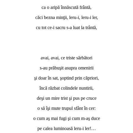
ca o aripă înnăscută frântă,
căci bezna minţii, leru-i, leru-i ler,
cu tot ce-i sacru s-a luat la trântă,
avai, avai, ce triste sărbători
s-au prăbuşit asupra omenirii
şi doar în sat, şoptind prin căpriori,
încă răzbat colindele nuntirii,
deşi un mire trist şi pus pe cruce
o să îşi mute trupul sfânt în cer:
o cum aş mai fugi şi cum m-aş duce
pe calea luminoasă leru-i ler!…