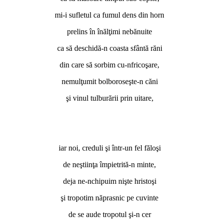
mi-i sufletul ca fumul dens din horn
prelins în înălţimi nebănuite
ca să deschidă-n coasta sfântă răni
din care să sorbim cu-nfricoşare,
nemulţumit bolboroseşte-n căni
şi vinul tulburării prin uitare,
iar noi, creduli şi într-un fel făloşi
de neştiinţa împietrită-n minte,
deja ne-nchipuim nişte hristoşi
şi tropotim năprasnic pe cuvinte
de se aude tropotul şi-n cer