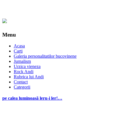
Menu
Acasa
Carti
Galeria personalitatilor bucovinene
Jurnalism
Urzica vieneza
Rock Andi
Rubrica lui Andi
Contact
Categorii
pe calea luminoasă leru-i ler!…