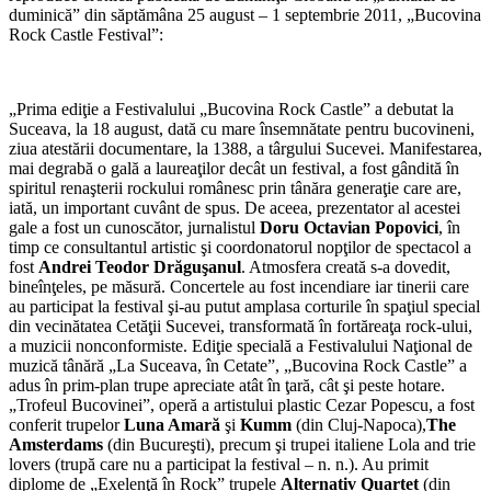
duminică” din săptămâna 25 august – 1 septembrie 2011, „Bucovina
Rock Castle Festival”:
„Prima ediţie a Festivalului „Bucovina Rock Castle” a debutat la
Suceava, la 18 august, dată cu mare însemnătate pentru bucovi­neni,
ziua atestării documentare, la 1388, a târgului Sucevei. Mani­festarea,
mai degrabă o gală a lau­reaţilor decât un festival, a fost gândită în
spiritul renaşterii rocku­lui românesc prin tânăra generaţie care are,
iată, un important cuvânt de spus. De aceea, prezentator al acestei
gale a fost un cunoscător, jurnalistul
Doru Octavian Popovici
, în
timp ce consultantul artistic şi coordonatorul nopţilor de specta­col a
fost
Andrei Teodor Drăguşanul
. Atmosfera creată s-a dovedit,
bine­înţeles, pe măsură. Concertele au fost incendiare iar tinerii care
au participat la festival şi-au putut amplasa corturile în spaţiul special
din vecinătatea Cetăţii Sucevei, transformată în fortăreaţa rock-ului,
a muzicii nonconformiste. Ediţie specială a Festivalului Naţional de
muzică tânără „La Suceava, în Cetate”, „Bucovina Rock Castle” a
adus în prim-plan trupe apreciate atât în ţară, cât şi peste hotare.
„Tro­feul Bucovinei”, operă a artistului plastic Cezar Popescu, a fost
confe­rit trupelor
Luna Amară
şi
Kumm
(din Cluj-Napoca),
The
Amsterdams
(din Bucureşti), precum şi trupei ita­liene Lola and trie
lovers (trupă care nu a participat la festival – n. n.). Au primit
diplome de „Exelenţă în Rock” tru­pele
Alternativ Quartet
(din