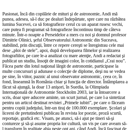
Pasionat, încă din copilărie de mituri şi de astronomie, Andi mă
punea, adesea, să-l duc pe dealuri îndepărtate, spre care nu răzbătea
lumina Sucevei, ca să fotografieze cerul cu un aparat rusesc vechi,
care putea fi programat să fotografieze încontinuu timp de câteva
minute. Într-o noapte a Perseidelor a mers cu noi şi domnul profesor
Dimitrie Olinici, şeful Observatorului Astronomic din Suceava,
stabilind, prin discuţii, între ce repere cereşti se înregistrau cele mai
dese „ploi de stele”, apoi, după developarea filmelor şi realizarea
fotografiilor, pe care le-a analizat cu mare atenţie, Andi a redactat şi
publicat un studiu, însoţit de imagini color, în cotidianul „Crai nou”.
Făcea parte din lotul naţional lărgit de astronomie, participase la
multe concursuri şi adunase o colecţie de diplome, deşi nu se vedea
pe sine, în viitor, paznic al unui observator astronomic, ceea ce, în
fond, înseamnă în România chiar şi funcţia de director. Întâmplarea a
făcut să ajungă, la doar 13 anişori, în Suedia, la Olimpiada
Internaţională de Astronomie Stockholm 2003, iar la întoarcere a
scris, doar spre aducere aminte, un scurt jurnal, pe care l-a sintetizat
pentru un articol destinat revistei „Primele iubiri”, pe care o făceam
pentru copiii judeţului, într-un tiraj de 100.000 exemplare. Şcolari şi
liceeni de pretutindeni publicau în revista lor poezie, proză scurtă,
reportaje, grafică etc. Visam, pe atunci, să-i ajut pe tineri să-şi
contureze şi să-şi asume propria lor cultură, un vis pe care aveam să-
l transform în realitate abia peste opt ani, când Andi, încă fascinat de