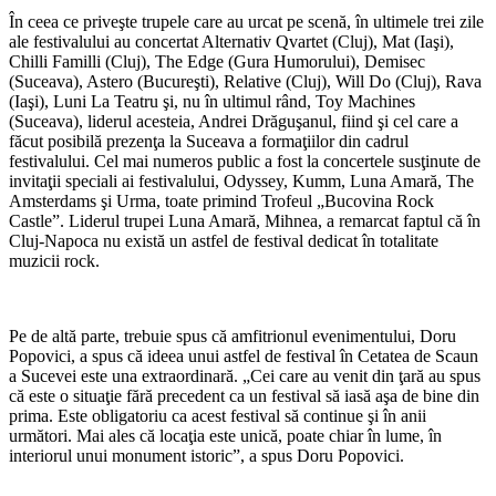
În ceea ce priveşte trupele care au urcat pe scenă, în ultimele trei zile
ale festivalului au concertat Alternativ Qvartet (Cluj), Mat (Iaşi),
Chilli Familli (Cluj), The Edge (Gura Humorului), Demisec
(Suceava), Astero (Bucureşti), Relative (Cluj), Will Do (Cluj), Rava
(Iaşi), Luni La Teatru şi, nu în ultimul rând, Toy Machines
(Suceava), liderul acesteia, Andrei Drăguşanul, fiind şi cel care a
făcut posibilă prezenţa la Suceava a formaţiilor din cadrul
festivalului. Cel mai numeros public a fost la concertele susţinute de
invitaţii speciali ai festivalului, Odyssey, Kumm, Luna Amară, The
Amsterdams şi Urma, toate primind Trofeul „Bucovina Rock
Castle”. Liderul trupei Luna Amară, Mihnea, a remarcat faptul că în
Cluj-Napoca nu există un astfel de festival dedicat în totalitate
muzicii rock.
Pe de altă parte, trebuie spus că amfitrionul evenimentului, Doru
Popovici, a spus că ideea unui astfel de festival în Cetatea de Scaun
a Sucevei este una extraordinară. „Cei care au venit din ţară au spus
că este o situaţie fără precedent ca un festival să iasă aşa de bine din
prima. Este obligatoriu ca acest festival să continue şi în anii
următori. Mai ales că locaţia este unică, poate chiar în lume, în
interiorul unui monument istoric”, a spus Doru Popovici.