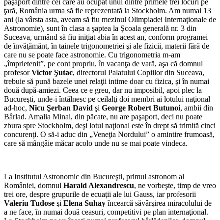
paşaport dintre cei care au ocupat unul dintre primele trei locuri pe
ţară, România urma să fie reprezentată la Stockholm. Am numai 13
ani (la vârsta asta, aveam să fiu mezinul Olimpiadei Internaţionale de
Astronomie), sunt în clasa a şaptea la Şcoala generală nr. 3 din
Suceava, urmând să fiu iniţiat abia în acest an, conform programei
de învăţământ, în tainele trigonometriei şi ale fizicii, materii fără de
care nu se poate face astronomie. Cu trigonometria m-am
„împrietenit”, pe cont propriu, în vacanţa de vară, aşa că domnul
profesor
Victor Şutac
, directorul Palatului Copiilor din Suceava,
trebuie să pună bazele unei relaţii intime doar cu fizica, şi în numai
două după-amiezi. Ceea ce e greu, dar nu imposibil, apoi plec la
Bucureşti, unde-i întâlnesc pe ceilalţi doi membri ai lotului naţional
ad-hoc,
Nicu Şerban
David
şi
George Robert Butunoi
, ambii din
Bârlad. Amalia Minai, din păcate, nu are paşaport, deci nu poate
zbura spre Stockholm, deşi lotul naţional este în drept să trimită cinci
concurenţi. O să-i aduc din „Veneţia Nordului” o amintire frumoasă,
care să mângâie măcar acolo unde nu se mai poate vindeca.
La Institutul Astronomic din Bucureşti, primul astronom al
României, domnul
Harald Alexandrescu
, ne vorbeşte, timp de vreo
trei ore, despre grupurile de ecuaţii ale lui Gauss, iar profesorii
Valeriu Tudose
şi
Elena Suhay
încearcă săvârşirea miracolului de
a ne face, în numai două ceasuri, competitivi pe plan internaţional.