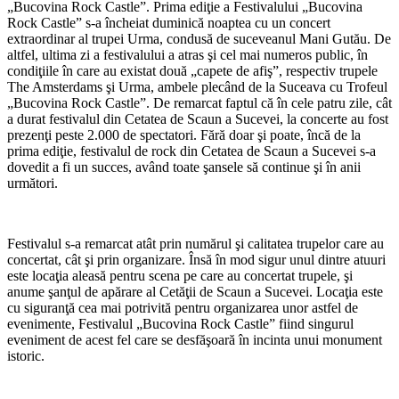
„Bucovina Rock Castle”. Prima ediţie a Festivalului „Bucovina
Rock Castle” s-a încheiat duminică noaptea cu un concert
extraordinar al trupei Urma, condusă de suceveanul Mani Gutău. De
altfel, ultima zi a festivalului a atras şi cel mai numeros public, în
condiţiile în care au existat două „capete de afiş”, respectiv trupele
The Amsterdams şi Urma, ambele plecând de la Suceava cu Trofeul
„Bucovina Rock Castle”. De remarcat faptul că în cele patru zile, cât
a durat festivalul din Cetatea de Scaun a Sucevei, la concerte au fost
prezenţi peste 2.000 de spectatori. Fără doar şi poate, încă de la
prima ediţie, festivalul de rock din Cetatea de Scaun a Sucevei s-a
dovedit a fi un succes, având toate şansele să continue şi în anii
următori.
Festivalul s-a remarcat atât prin numărul şi calitatea trupelor care au
concertat, cât şi prin organizare. Însă în mod sigur unul dintre atuuri
este locaţia aleasă pentru scena pe care au concertat trupele, şi
anume şanţul de apărare al Cetăţii de Scaun a Sucevei. Locaţia este
cu siguranţă cea mai potrivită pentru organizarea unor astfel de
evenimente, Festivalul „Bucovina Rock Castle” fiind singurul
eveniment de acest fel care se desfăşoară în incinta unui monument
istoric.