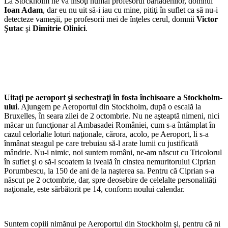
La Stockholm ne va însoţi numai profesorul bârlădenilor, domnul
Ioan
Adam
, dar eu nu uit să-i iau cu mine, pitiţi în suflet ca să nu-i
detecteze vameşii, pe profesorii mei de înţeles cerul, domnii
Victor
Şutac
şi
Dimitrie Olinici
.
Uitaţi pe aeroport şi sechestraţi în fosta închisoare a Stockholm-
ului
. Ajungem pe Aeroportul din Stockholm, după o escală la
Bruxelles, în seara zilei de 2 octombrie. Nu ne aşteaptă nimeni, nici
măcar un funcţionar al Ambasadei României, cum s-a întâmplat în
cazul celorlalte loturi naţionale, cărora, acolo, pe Aeroport, li s-a
înmânat steagul pe care trebuiau să-l arate lumii cu justificată
mândrie. Nu-i nimic, noi suntem români, ne-am născut cu Tricolorul
în suflet şi o să-l scoatem la iveală în cinstea nemuritorului Ciprian
Porumbescu, la 150 de ani de la naşterea sa. Pentru că Ciprian s-a
născut pe 2 octombrie, dar, spre deosebire de celelalte personalităţi
naţionale, este sărbătorit pe 14, conform noului calendar.
Suntem copiii nimănui pe Aeroportul din Stockholm şi, pentru că ni