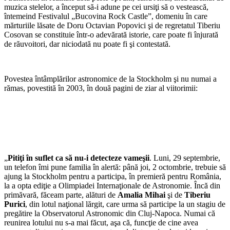
muzica stelelor, a început să-i adune pe cei ursiţi să o vestească,
întemeind Festivalul „Bucovina Rock Castle”, domeniu în care
mărturiile lăsate de Doru Octavian Popovici şi de regretatul Tiberiu
Cosovan se constituie într-o adevărată istorie, care poate fi înjurată
de răuvoitori, dar niciodată nu poate fi şi contestată.
Povestea întâmplărilor astronomice de la Stockholm şi nu numai a
rămas, povestită în 2003, în două pagini de ziar al viitorimii:
„
Pitiţi în
suflet ca să nu-i detecteze vameşii
. Luni, 29 septembrie,
un telefon îmi pune familia în alertă: până joi, 2 octombrie, trebuie să
ajung la Stockholm pentru a participa, în premieră pentru România,
la a opta ediţie a Olimpiadei Internaţionale de Astronomie. Încă din
primăvară, făceam parte, alături de
Amalia
Mihai
şi de
Tiberiu
Purici
, din lotul naţional lărgit, care urma să participe la un stagiu de
pregătire la Observatorul Astronomic din Cluj-Napoca. Numai că
reunirea lotului nu s-a mai făcut, aşa că, funcţie de cine avea