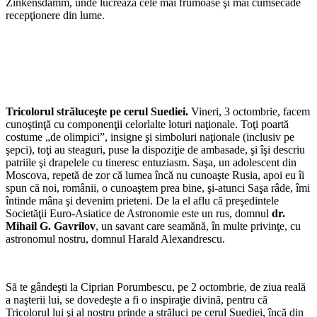
Zinkensdamm, unde lucrează cele mai frumoase şi mai cumsecade
recepţionere din lume.
Tricolorul străluceşte pe cerul Suediei.
Vineri, 3 octombrie, facem
cunoştinţă cu componenţii celorlalte loturi naţionale. Toţi poartă
costume „de olimpici”, insigne şi simboluri naţionale (inclusiv pe
şepci), toţi au steaguri, puse la dispoziţie de ambasade, şi îşi descriu
patriile şi drapelele cu tineresc entuziasm. Saşa, un adolescent din
Moscova, repetă de zor că lumea încă nu cunoaşte Rusia, apoi eu îi
spun că noi, românii, o cunoaştem prea bine, şi-atunci Saşa râde, îmi
întinde mâna şi devenim prieteni. De la el aflu că preşedintele
Societăţii Euro-Asiatice de Astronomie este un rus, domnul
dr.
Mihail G. Gavrilov
, un savant care seamănă, în multe privinţe, cu
astronomul nostru, domnul Harald Alexandrescu.
Să te gândeşti la Ciprian Porumbescu, pe 2 octombrie, de ziua reală
a naşterii lui, se dovedeşte a fi o inspiraţie divină, pentru că
Tricolorul lui şi al nostru prinde a străluci pe cerul Suediei, încă din