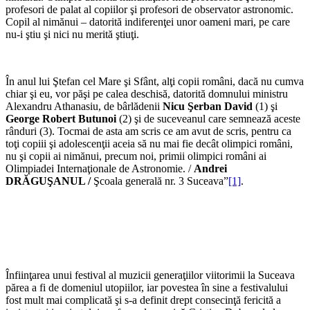
profesori de palat al copiilor şi profesori de observator astronomic.
Copil al nimănui – datorită indiferenţei unor oameni mari, pe care
nu-i ştiu şi nici nu merită ştiuţi.
În anul lui Ştefan cel Mare şi Sfânt, alţi copii români, dacă nu cumva
chiar şi eu, vor păşi pe calea deschisă, datorită domnului ministru
Alexandru Athanasiu, de bârlădenii
Nicu Şerban David
(1) şi
George Robert Butunoi
(2) şi de suceveanul care semnează aceste
rânduri (3). Tocmai de asta am scris ce am avut de scris, pentru ca
toţi copiii şi adolescenţii aceia să nu mai fie decât olimpici români,
nu şi copii ai nimănui, precum noi, primii olimpici români ai
Olimpiadei Internaţionale de Astronomie. /
Andrei
DRĂGUŞANUL /
Şcoala generală nr. 3 Suceava”
[1]
.
Înfiinţarea unui festival al muzicii generaţiilor viitorimii la Suceava
părea a fi de domeniul utopiilor, iar povestea în sine a festivalului
fost mult mai complicată şi s-a definit drept consecinţă fericită a