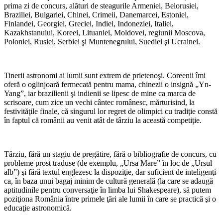
prima zi de concurs, alături de steagurile Armeniei, Belorusiei,
Braziliei, Bulgariei, Chinei, Crimeii, Danemarcei, Estoniei,
Finlandei, Georgiei, Greciei, Indiei, Indoneziei, Italiei,
Kazakhstanului, Koreei, Lituaniei, Moldovei, regiunii Moscova,
Poloniei, Rusiei, Serbiei şi Muntenegrului, Suediei şi Ucrainei.
Tinerii astronomi ai lumii sunt extrem de prietenoşi. Coreenii îmi
oferă o oglinjoară fermecată pentru mama, chinezii o insignă „Yn-
Yang”, iar brazilienii şi indienii se lipesc de mine ca marca de
scrisoare, cum zice un vechi cântec românesc, mărturisind, la
festivităţile finale, că singurul lor regret de olimpici cu tradiţie constă
în faptul că românii au venit atât de târziu la această competiţie.
Târziu, fără un stagiu de pregătire, fără o bibliografie de concurs, cu
probleme prost traduse (de exemplu, „Ursa Mare” în loc de „Ursul
alb”) şi fără textul englezesc la dispoziţie, dar suficient de inteligenţi
ca, în baza unui bagaj minim de cultură generală (la care se adaugă
aptitudinile pentru conversaţie în limba lui Shakespeare), să putem
poziţiona România între primele ţări ale lumii în care se practică şi o
educaţie astronomică.