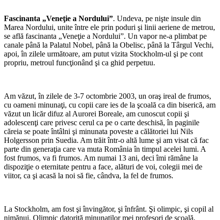
Fascinanta „Veneţie a Nordului”
. Undeva, pe nişte insule din
Marea Nordului, unite între ele prin poduri şi linii aeriene de metrou,
se află fascinanta „Veneţie a Nordului”. Un vapor ne-a plimbat pe
canale până la Palatul Nobel, până la Obelisc, până la Târgul Vechi,
apoi, în zilele următoare, am putut vizita Stockholm-ul şi pe cont
propriu, metroul funcţionând şi ca ghid perpetuu.
Am văzut, în zilele de 3-7 octombrie 2003, un oraş ireal de frumos,
cu oameni minunaţi, cu copii care ies de la şcoală ca din biserică, am
văzut un licăr difuz al Aurorei Boreale, am cunoscut copii şi
adolescenţi care privesc cerul ca pe o carte deschisă, în paginile
căreia se poate întâlni şi minunata poveste a călătoriei lui Nils
Holgersson prin Suedia. Am trăit într-o altă lume şi am visat că fac
parte din generaţia care va muta România în timpul acelei lumi. A
fost frumos, va fi frumos. Am numai 13 ani, deci îmi rămâne la
dispoziţie o eternitate pentru a face, alături de voi, colegii mei de
viitor, ca şi acasă la noi să fie, cândva, la fel de frumos.
La Stockholm, am fost şi învingător, şi înfrânt. Şi olimpic, şi copil al
nimănui. Olimpic datorită minunaţilor mei profesori de şcoală,