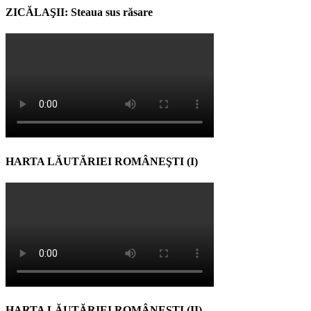
ZICĂLAŞII: Steaua sus răsare
HARTA LĂUTĂRIEI ROMÂNEŞTI (I)
HARTA LĂUTĂRIEI ROMÂNEŞTI (II)