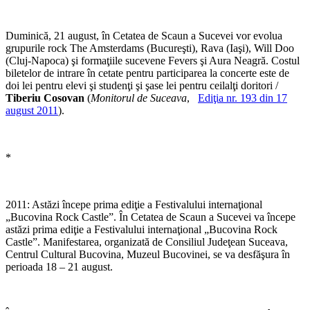
Duminică, 21 august, în Cetatea de Scaun a Sucevei vor evolua
grupurile rock The Amsterdams (Bucureşti), Rava (Iaşi), Will Doo
(Cluj-Napoca) şi formaţiile sucevene Fevers şi Aura Neagră. Costul
biletelor de intrare în cetate pentru participarea la concerte este de
doi lei pentru elevi şi studenţi şi şase lei pentru ceilalţi doritori /
Tiberiu Cosovan
(
Monitorul de Suceava
,
Ediţia nr. 193 din 17
august 2011
).
*
2011: Astăzi începe prima ediţie a Festivalului internaţional
„Bucovina Rock Castle”. În Cetatea de Scaun a Sucevei va începe
astăzi prima ediţie a Festivalului internaţional „Bucovina Rock
Castle”. Manifestarea, organizată de Consiliul Judeţean Suceava,
Centrul Cultural Bucovina, Muzeul Bucovinei, se va desfăşura în
perioada 18 – 21 august.