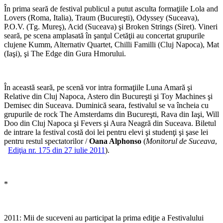
În prima seară de festival publicul a putut asculta formaţiile Lola and
Lovers (Roma, Italia), Traum (Bucureşti), Odyssey (Suceava),
P.O.V. (Tg. Mureş), Acid (Suceava) şi Broken Strings (Siret). Vineri
seară, pe scena amplasată în şanţul Cetăţii au concertat grupurile
clujene Kumm, Alternativ Quartet, Chilli Familli (Cluj Napoca), Mat
(Iaşi), şi The Edge din Gura Hmorului.
În această seară, pe scenă vor intra formaţiile Luna Amară şi
Relative din Cluj Napoca, Astero din Bucureşti şi Toy Machines şi
Demisec din Suceava. Duminică seara, festivalul se va încheia cu
grupurile de rock The Amsterdams din Bucureşti, Rava din Iaşi, Will
Doo din Cluj Napoca şi Fevers şi Aura Neagră din Suceava. Biletul
de intrare la festival costă doi lei pentru elevi şi studenţi şi şase lei
pentru restul spectatorilor /
Oana Alphonso
(
Monitorul de Suceava
,
Ediţia nr. 175 din 27 iulie 2011
).
*
2011: Mii de suceveni au participat la prima ediţie a Festivalului