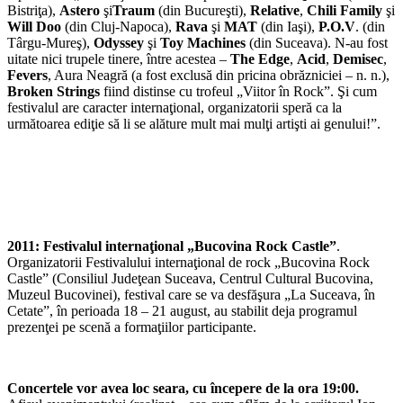
Bistriţa),
Astero
şi
Traum
(din Bucureşti),
Re­lative
,
Chili Family
şi
Will Doo
(din Cluj-Napoca),
Rava
şi
MAT
(din Iaşi),
P.O.V
. (din
Târgu-Mureş),
Odyssey
şi
Toy Machines
(din Suceava). N-au fost
uitate nici trupele tinere, între acestea –
The Edge
,
Acid
,
Demisec
,
Fevers
, Aura Neagră (a fost exclusă din pricina obrăzniciei – n. n.),
Broken Strings
fiind distinse cu trofeul „Viitor în Rock”. Şi cum
festivalul are carac­ter internaţional, organizatorii speră ca la
următoarea ediţie să li se alăture mult mai mulţi artişti ai genului!”.
2011: Festivalul internaţional „Bucovina Rock Castle”
.
Organizatorii Festivalului internaţional de rock „Bucovina Rock
Castle” (Consiliul Judeţean Suceava, Centrul Cultural Bucovina,
Muzeul Bucovinei), festival care se va desfăşura „La Suceava, în
Cetate”, în perioada 18 – 21 august, au stabilit deja programul
prezenţei pe scenă a formaţiilor participante.
Concertele vor avea loc seara, cu începere de la ora 19:00.