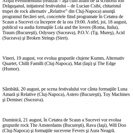
Afişul evenimentului (realizat – aşa cum aflăm de la scriitorul Ion
Drăguşanul, iniţiatorul festivalului – de Lucian Csibi, chitaristul
trupei de rock alternativ „Relative” din Cluj-Napoca) anunţă
programul fiecărei seri, concertele fiind programate în Cetatea de
Scaun a Sucevei cu începere de la ora 19:00. Astfel, joi, 18 august,
publicul va audia formaţiile Lola and the lovers (Roma, Italia),
Traum (Bucureşti), Odyssey (Suceava), P.O.V. (Tg. Mureş), Acid
(Suceava) şi Broken Strings (Siret).
Vineri, 19 august, vor evolua grupurile clujene Kumm, Alternativ
Quartet, Chilli Familli (Cluj-Napoca), Mat (Iaşi) şi The Edge
(Humor).
Sâmbătă, 20 august, pe scena festivalului vor cânta formaţiile Luna
Amară şi Relative (Cluj-Napoca), Astero (Bucureşti), Toy Machines
şi Demisec (Suceava).
Duminică, 21 august, în Cetatea de Scaun a Sucevei vor evolua
grupurile rock The Amsterdams (Bucureşti), Rava (Iaşi), Will Doo
(Cluj-Napoca) şi formaţiile sucevene Fevers şi Aura Neagră.