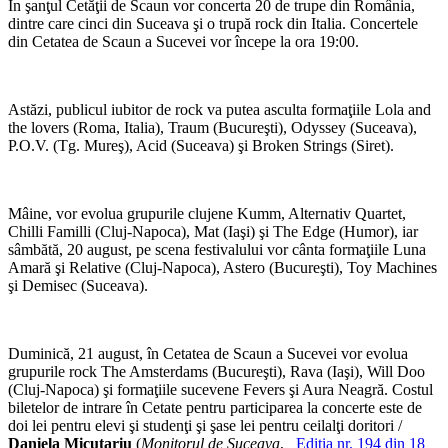
În şanţul Cetăţii de Scaun vor concerta 20 de trupe din România,
dintre care cinci din Suceava şi o trupă rock din Italia. Concertele
din Cetatea de Scaun a Sucevei vor începe la ora 19:00.
Astăzi, publicul iubitor de rock va putea asculta formaţiile Lola and
the lovers (Roma, Italia), Traum (Bucureşti), Odyssey (Suceava),
P.O.V. (Tg. Mureş), Acid (Suceava) şi Broken Strings (Siret).
Mâine, vor evolua grupurile clujene Kumm, Alternativ Quartet,
Chilli Familli (Cluj-Napoca), Mat (Iaşi) şi The Edge (Humor), iar
sâmbătă, 20 august, pe scena festivalului vor cânta formaţiile Luna
Amară şi Relative (Cluj-Napoca), Astero (Bucureşti), Toy Machines
şi Demisec (Suceava).
Duminică, 21 august, în Cetatea de Scaun a Sucevei vor evolua
grupurile rock The Amsterdams (Bucureşti), Rava (Iaşi), Will Doo
(Cluj-Napoca) şi formaţiile sucevene Fevers şi Aura Neagră. Costul
biletelor de intrare în Cetate pentru participarea la concerte este de
doi lei pentru elevi şi studenţi şi şase lei pentru ceilalţi doritori /
Daniela Micuțariu
(
Monitorul de Suceava
,
Ediţia nr. 194 din 18