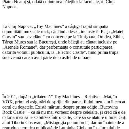
Piatra Neamţ şi, odată cu intrarea băieţilor la facultate, în Cluj-
Napoca.
La Cluj-Napoca, „Toy Machines” a câştigat rapid simpatia
comunităţii muzicale rock, cântând adesea, inclusiv în Piaţa „Matei
Corvin” sau „evadând” cu concerte pe la Timişoara, Oradea, Sibiu,
Târgu Mureş sau la Bucureşti, unde băieţii au cântat inclusiv pe
„Arenele Romane”, dar performanţa o constituie participarea,
datorită votului publicului, la „Electric Castle”, fiind prima trupă
suceveană care a avut parte de o astfel de onoare.
În 2011, după o „trilaterală” Toy Machines – Relative – Mat, în
VOX, primind asigurări de sprijin din partea fiului meu, am încercat
cerul cu degetele. Există mărturii despre prima ediţie „Bucovina
Rock Castle” – ca să nu mai vorbesc despre celelalte, şi cred că e de
datoria mea să le stabilizez într-o carte, care să se alăture ultimei cărţi
a lui Tiberiu Cosovan, „Mistagogia penumbrei”, dar nu înainte de a
reproduce cronica publicată de Luminiţa Ciobanu în „Jurnalul de