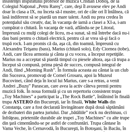
insistenţei inspiratului profesor de muzică Cristian Doboş, de la
Colegiul Naţional „Petru Rareş”, care, deşi îl avusese elev pe Andi
doar în clasa a IX, nu înceta să-l mustre, ori de câte ori îl întâlnea, că
lasă indiferent să se piardă un mare talent. Andi nu prea credea în
potenţialul său creativ, dar, în vacanţa de iarnă a clasei a XI-a, i-am
cumpărat o chitară. În vacanţa de vară, aflându-se pe Litoral,
împreună cu mulţi colegi de liceu, m-a sunat, să mă întrebe dacă nu-i
dau bani pentru o chitară electrică, pentru că ar vrea să-şi facă o
trupă rock. I-am promis că da, aşa că, din toamnă, împreună cu
Alexandru Teişanu (bass), Marius (chitară solo), Edy Ciornea (tobe),
Andi, care făcea armonia şi cânta şi cu vocea, a început repetiţiile.
Marius nu a acceptat să piardă timpul cu piesele altora, aşa că trupa a
început să compună, prima piesă de succes, compusă integral de
Andi, fiind „Morning Rush”. În formula aceasta au cântat la un club
din Suceava, promovaţi de Cornel Grosaru, apoi la Muzeul
Bucovinei, când deja în locul lui Marius, care s-a retras, a venit
Andrei „Buzu” Parascan, care avea la activ câteva premii pentru
muzică folk. În noua formulă şi cu un repertoriu consistent trupa
„Toy Machines” a participat la „The Rock Battle”, întâlnind în finală
trupa
ASTERO
din Bucureşti, iar în finală,
White Walls
din
Constanţa, care a fost declarată învingătoare după două săptămâni
de dezbateri din partea juriului. Dar „bătăliile” rock nu dezbinau, ci
înfrăţeau, prieteniile durabile ale trupei „Toy Machines” cu alte trupe
din ţară cimentându-se pe astfel de confruntări. Trupa cântase în
Vama Veche, în Cernavodă, în Bucureşti, în Botoşani, în Bacău, în