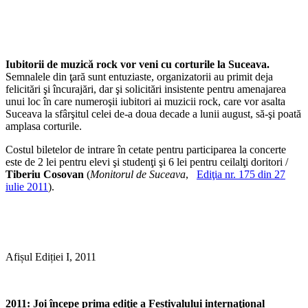
Iubitorii de muzică rock vor veni cu corturile la Suceava.
Semnalele din ţară sunt entuziaste, organizatorii au primit deja
felicitări şi încurajări, dar şi solicitări insistente pentru amenajarea
unui loc în care numeroşii iubitori ai muzicii rock, care vor asalta
Suceava la sfârşitul celei de-a doua decade a lunii august, să-şi poată
amplasa corturile.
Costul biletelor de intrare în cetate pentru participarea la concerte
este de 2 lei pentru elevi şi studenţi şi 6 lei pentru ceilalţi doritori /
Tiberiu Cosovan
(
Monitorul de Suceava
,
Ediţia nr. 175 din 27
iulie 2011
).
Afișul Ediției I, 2011
2011: Joi începe prima ediţie a Festivalului internaţional