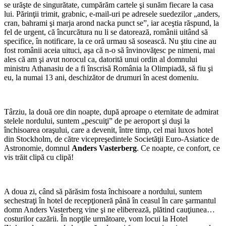
se urăşte de singurătate, cumpărăm cartele şi sunăm fiecare la casa
lui. Părinţii trimit, grabnic, e-mail-uri pe adresele suedezilor „anders,
cran, bahrami şi marja arond nacka punct se”, iar aceştia răspund, la
fel de urgent, că încurcătura nu li se datorează, românii uitând să
specifice, în notificare, la ce oră urmau să sosească. Nu ştiu cine au
fost românii aceia uituci, aşa că n-o să învinovăţesc pe nimeni, mai
ales că am şi avut norocul ca, datorită unui ordin al domnului
ministru Athanasiu de a fi înscrisă România la Olimpiadă, să fiu şi
eu, la numai 13 ani, deschizător de drumuri în acest domeniu.
Târziu, la două ore din noapte, după aproape o eternitate de admirat
stelele nordului, suntem „pescuiţi” de pe aeroport şi duşi la
închisoarea oraşului, care a devenit, între timp, cel mai luxos hotel
din Stockholm, de către vicepreşedintele Societăţii Euro-Asiatice de
Astronomie, domnul
Anders Vasterberg
. Ce noapte, ce confort, ce
vis trăit clipă cu clipă!
A doua zi, când să părăsim fosta închisoare a nordului, suntem
sechestraţi în hotel de recepţioneră până în ceasul în care şarmantul
domn Anders Vasterberg vine şi ne eliberează, plătind cauţiunea…
costurilor cazării. În nopţile următoare, vom locui la Hotel