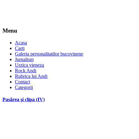
Menu
Acasa
Carti
Galeria personalitatilor bucovinene
Jurnalism
Urzica vieneza
Rock Andi
Rubrica lui Andi
Contact
Categorii
Pasărea şi clipa (IV)