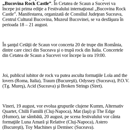
„Bucovina Rock Castle”
. În Cetatea de Scaun a Sucevei va
începe joi prima ediţie a Festivalului internaţional „Bucovina Rock
Castle”. Manifestarea, organizată de Consiliul Judeţean Suceava,
Centrul Cultural Bucovina, Muzeul Bucovinei, se va desfăşura în
perioada 18 – 21 august.
În şanţul Cetăţii de Scaun vor concerta 20 de trupe din România,
dintre care cinci din Suceava şi o trupă rock din Italia. Concertele
din Cetatea de Scaun a Sucevei vor începe la ora 19:00.
Joi, publicul iubitor de rock va putea asculta formaţiile Lola and the
lovers (Roma, Italia), Traum (Bucureşti), Odyssey (Suceava), P.O.V.
(Tg. Mureş), Acid (Suceava) şi Broken Strings (Siret).
Vineri, 19 august, vor evolua grupurile clujene Kumm, Alternativ
Quartet, Chilli Familli (Cluj-Napoca), Mat (Iaşi) şi The Edge
(Humor), iar sâmbătă, 20 august, pe scena festivalului vor cânta
formaţiile Luna Amară şi Relative (Cluj-Napoca), Astero
(Bucureşti), Toy Machines şi Demisec (Suceava).