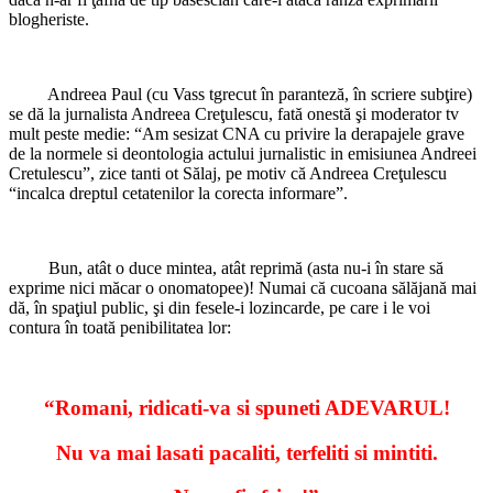
blogheriste.
Andreea Paul (cu Vass tgrecut în paranteză, în scriere subţire)
se dă la jurnalista Andreea Creţulescu, fată onestă şi moderator tv
mult peste medie: “Am sesizat CNA cu privire la derapajele grave
de la normele si deontologia actului jurnalistic in emisiunea Andreei
Cretulescu”, zice tanti ot Sălaj, pe motiv că Andreea Creţulescu
“incalca dreptul cetatenilor la corecta informare”.
Bun, atât o duce mintea, atât reprimă (asta nu-i în stare să
exprime nici măcar o onomatopee)! Numai că cucoana sălăjană mai
dă, în spaţiul public, şi din fesele-i lozincarde, pe care i le voi
contura în toată penibilitatea lor:
“Romani, ridicati-va si spuneti ADEVARUL!
Nu va mai lasati pacaliti, terfeliti si mintiti.