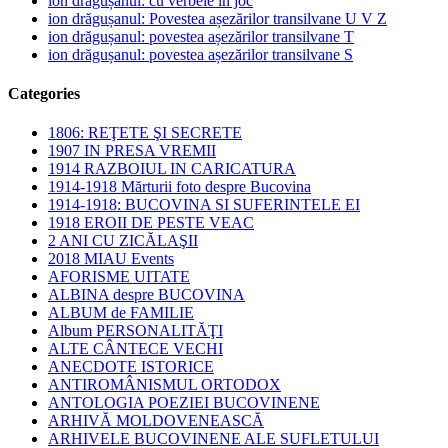
ion drăgușanul: cu verbele în joc
ion drăgușanul: Povestea așezărilor transilvane U V Z
ion drăgușanul: povestea așezărilor transilvane T
ion drăgușanul: povestea așezărilor transilvane S
Categories
1806: REŢETE ŞI SECRETE
1907 IN PRESA VREMII
1914 RAZBOIUL IN CARICATURA
1914-1918 Mărturii foto despre Bucovina
1914-1918: BUCOVINA SI SUFERINTELE EI
1918 EROII DE PESTE VEAC
2 ANI CU ZICĂLAŞII
2018 MIAU Events
AFORISME UITATE
ALBINA despre BUCOVINA
ALBUM de FAMILIE
Album PERSONALITĂŢI
ALTE CÂNTECE VECHI
ANECDOTE ISTORICE
ANTIROMÂNISMUL ORTODOX
ANTOLOGIA POEZIEI BUCOVINENE
ARHIVĂ MOLDOVENEASCĂ
ARHIVELE BUCOVINENE ALE SUFLETULUI