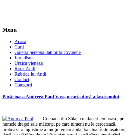
Menu
Acasa
Carti
Galeria personalitatilor bucovinene
Jurnalism
Urzica vieneza
Rock Andi
Rubrica lui Andi
Contact
Categorii
Pârâcioasa Andreea Paul Vass, o caricatură a fascismului
Cucoana din Sălaj, cu afaceri lemnoase, pe
numele dragei sale măicuţe, pe care nimeni nu le cercetează,
probează o îngustime a minţii remarcabilă, ba chiar înduioşătoare,
dacă n-ar fi ţâfna de tip băsescian care-i atacă rânza exprimării