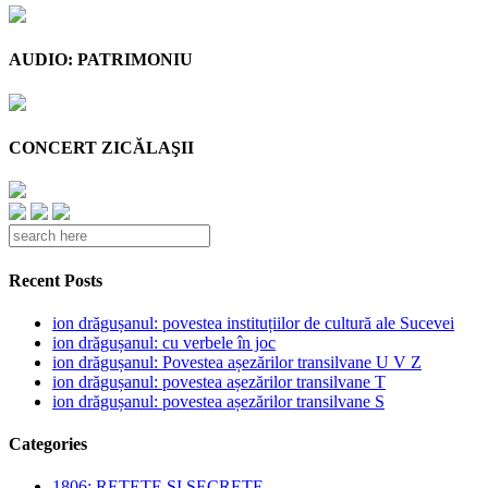
AUDIO: PATRIMONIU
CONCERT ZICĂLAŞII
Recent Posts
ion drăgușanul: povestea instituțiilor de cultură ale Sucevei
ion drăgușanul: cu verbele în joc
ion drăgușanul: Povestea așezărilor transilvane U V Z
ion drăgușanul: povestea așezărilor transilvane T
ion drăgușanul: povestea așezărilor transilvane S
Categories
1806: REŢETE ŞI SECRETE