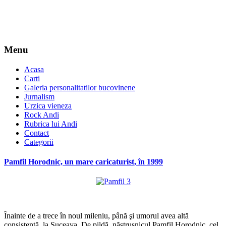
Menu
Acasa
Carti
Galeria personalitatilor bucovinene
Jurnalism
Urzica vieneza
Rock Andi
Rubrica lui Andi
Contact
Categorii
Pamfil Horodnic, un mare caricaturist, în 1999
*
Înainte de a trece în noul mileniu, până şi umorul avea altă
consistenţă, la Suceava. De pildă, năstruşnicul Pamfil Horodnic, cel