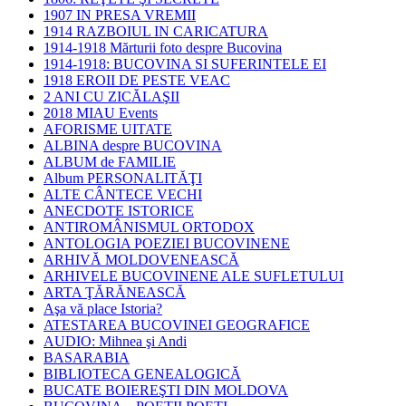
1907 IN PRESA VREMII
1914 RAZBOIUL IN CARICATURA
1914-1918 Mărturii foto despre Bucovina
1914-1918: BUCOVINA SI SUFERINTELE EI
1918 EROII DE PESTE VEAC
2 ANI CU ZICĂLAŞII
2018 MIAU Events
AFORISME UITATE
ALBINA despre BUCOVINA
ALBUM de FAMILIE
Album PERSONALITĂŢI
ALTE CÂNTECE VECHI
ANECDOTE ISTORICE
ANTIROMÂNISMUL ORTODOX
ANTOLOGIA POEZIEI BUCOVINENE
ARHIVĂ MOLDOVENEASCĂ
ARHIVELE BUCOVINENE ALE SUFLETULUI
ARTA ŢĂRĂNEASCĂ
Aşa vă place Istoria?
ATESTAREA BUCOVINEI GEOGRAFICE
AUDIO: Mihnea şi Andi
BASARABIA
BIBLIOTECA GENEALOGICĂ
BUCATE BOIEREŞTI DIN MOLDOVA