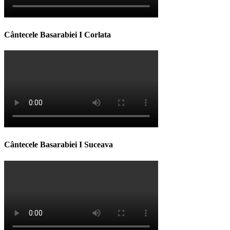
Cântecele Basarabiei I Corlata
Cântecele Basarabiei I Suceava