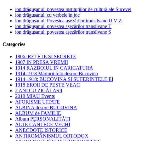
ion drăgușanul: povestea instituțiilor de cultură ale Sucevei
ion drăgușanul: cu verbele în joc
ion drăgușanul: Povestea așezărilor transilvane U V Z
ion drăgușanul: povestea așezărilor transilvane T
ion drăgușanul: povestea așezărilor transilvane S
Categories
1806: REŢETE ŞI SECRETE
1907 IN PRESA VREMII
1914 RAZBOIUL IN CARICATURA
1914-1918 Mărturii foto despre Bucovina
1914-1918: BUCOVINA SI SUFERINTELE EI
1918 EROII DE PESTE VEAC
2 ANI CU ZICĂLAŞII
2018 MIAU Events
AFORISME UITATE
ALBINA despre BUCOVINA
ALBUM de FAMILIE
Album PERSONALITĂŢI
ALTE CÂNTECE VECHI
ANECDOTE ISTORICE
ANTIROMÂNISMUL ORTODOX