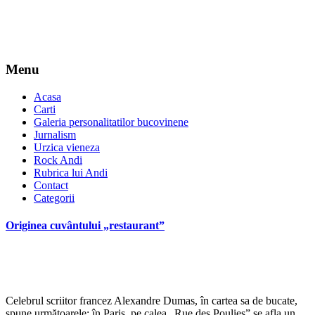
Menu
Acasa
Carti
Galeria personalitatilor bucovinene
Jurnalism
Urzica vieneza
Rock Andi
Rubrica lui Andi
Contact
Categorii
Originea cuvântului „restaurant”
*
Celebrul scriitor francez Alexandre Dumas, în cartea sa de bucate,
spune următoarele: în Paris, pe calea „Rue des Poulies” se afla un