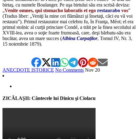
birtaş, cu numele Boulanger. Pe uşa birtului său era scrisă deviza:
„
Venite omnes, qui stomacho laboratis et ego
restaurabo
vos
”
(Tradus liber: „Veniţi la mine cei flămânzi şi însetaţi, căci eu vă voi
restaura”). Primul restaurator mai celebru fu, în Franţa, Méot; el era
primul stolnic al curţii princiare Condé, a trăit pe la finea secolului al
XVIII-lea, avea o soţie foarte frumoasă, care, deşi bărbatu-său era
bucătar, avea un mare succes (
Albina Carpaţilor
, Tomul IV, Nr. 3,
15 noiembrie 1879).
ANECDOTE ISTORICE
No Comments
Nov
20
ZICĂLAŞII: Cântecele lui Dinicu şi Ciolacu