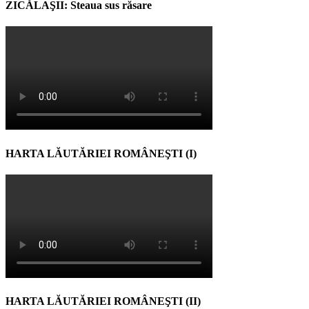
ZICĂLAŞII: Steaua sus răsare
HARTA LĂUTĂRIEI ROMÂNEŞTI (I)
HARTA LĂUTĂRIEI ROMÂNEŞTI (II)