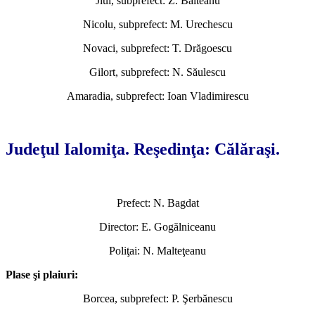
Jiul, subprefect: Z. Bălteanu
Nicolu, subprefect: M. Urechescu
Novaci, subprefect: T. Drăgoescu
Gilort, subprefect: N. Săulescu
Amaradia, subprefect: Ioan Vladimirescu
*
Judeţul Ialomiţa. Reşedinţa: Călăraşi.
Prefect: N. Bagdat
Director: E. Gogălniceanu
Poliţai: N. Malteţeanu
Plase şi plaiuri:
Borcea, subprefect: P. Şerbănescu