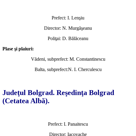
Prefect: I. Lenşiu
Director: N. Murgăşeanu
Poliţai: D. Bălăceanu
Plase şi plaiuri:
Vădeni, subprefect: M. Constantinescu
Balta, subprefect:N. I. Cherculescu
*
Judeţul Bolgrad. Reşedinţa Bolgrad
(Cetatea Albă).
Prefect: I. Panaitescu
Director: Iacovache