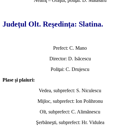
Neamţ – Oraşul, poliţai: D. Mătăsaru
*
Judeţul Olt. Reşedinţa: Slatina.
Prefect: C. Mano
Director: D. Isăcescu
Poliţai: C. Drujescu
Plase şi plaiuri:
Vedea, subprefect: S. Niculescu
Mijloc, subprefect: Ion Polihronu
Olt, subprefect: C. Alimănescu
Şerbăneşti, subprefect: Hr. Vidulea
*