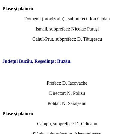
Plase şi plaiuri:
Domenii (provizoriu) , subprefect: Ion Ciolan
Ismail, subprefect: Nicolae Paruşi
Cahul-Prut, subprefect: D. Tătuşescu
*
Judeţul Buzău. Reşedinţa: Buzău.
Prefect: D. Iacovache
Director: N. Polizu
Poliţai: N. Sărăţeanu
Plase şi plaiuri:
Câmpu, subprefect: D. Criteanu
Slănic, subprefect: m. Alessandrescu