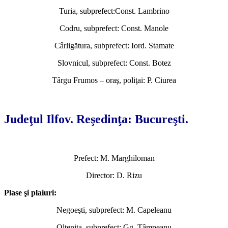
Turia, subprefect:Const. Lambrino
Codru, subprefect: Const. Manole
Cârligătura, subprefect: Iord. Stamate
Slovnicul, subprefect: Const. Botez
Târgu Frumos – oraş, poliţai: P. Ciurea
*
Judeţul Ilfov. Reşedinţa: Bucureşti.
Prefect: M. Marghiloman
Director: D. Rizu
Plase şi plaiuri:
Negoeşti, subprefect: M. Capeleanu
Olteniţa, subprefect: Gg. Tâmpeanu