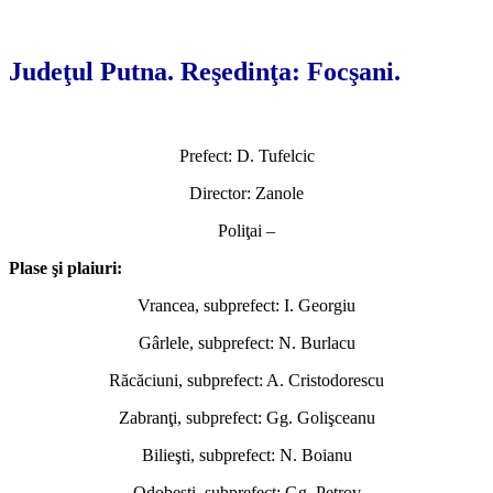
*
Judeţul Putna. Reşedinţa: Focşani.
Prefect: D. Tufelcic
Director: Zanole
Poliţai –
Plase şi plaiuri:
Vrancea, subprefect: I. Georgiu
Gârlele, subprefect: N. Burlacu
Răcăciuni, subprefect: A. Cristodorescu
Zabranţi, subprefect: Gg. Golişceanu
Bilieşti, subprefect: N. Boianu
Odobeşti, subprefect: Gg. Petrov