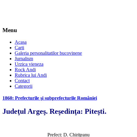
Menu
Acasa
Carti
Galeria personalitatilor bucovinene
Jurnalism
Urzica vieneza
Rock Andi
Rubrica lui Andi
Contact
Categorii
1860: Prefecturile şi subprefecturile României
Judeţul Argeş. Reşedinţa: Piteşti.
Prefect: D. Chiriţeanu