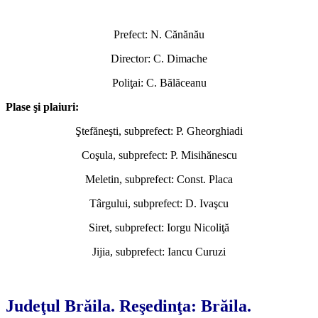
Prefect: N. Cănănău
Director: C. Dimache
Poliţai: C. Bălăceanu
Plase şi plaiuri:
Ştefăneşti, subprefect: P. Gheorghiadi
Coşula, subprefect: P. Misihănescu
Meletin, subprefect: Const. Placa
Târgului, subprefect: D. Ivaşcu
Siret, subprefect: Iorgu Nicoliţă
Jijia, subprefect: Iancu Curuzi
*
Judeţul Brăila. Reşedinţa: Brăila.