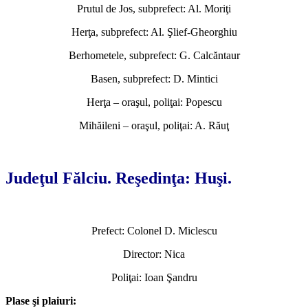
Prutul de Jos, subprefect: Al. Moriţi
Herţa, subprefect: Al. Şlief-Gheorghiu
Berhometele, subprefect: G. Calcăntaur
Basen, subprefect: D. Mintici
Herţa – oraşul, poliţai: Popescu
Mihăileni – oraşul, poliţai: A. Răuţ
*
Judeţul Fălciu. Reşedinţa: Huşi.
Prefect: Colonel D. Miclescu
Director: Nica
Poliţai: Ioan Şandru
Plase şi plaiuri: