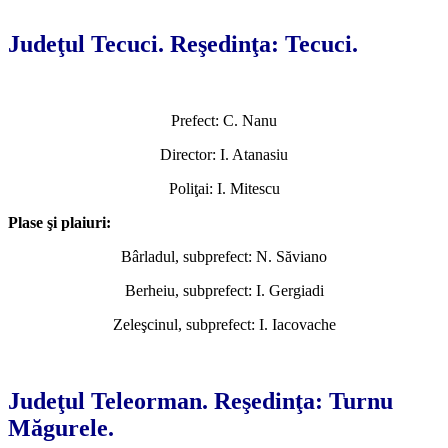
*
Judeţul Tecuci. Reşedinţa: Tecuci.
Prefect: C. Nanu
Director: I. Atanasiu
Poliţai: I. Mitescu
Plase şi plaiuri:
Bârladul, subprefect: N. Săviano
Berheiu, subprefect: I. Gergiadi
Zeleşcinul, subprefect: I. Iacovache
*
Judeţul Teleorman. Reşedinţa: Turnu
Măgurele.