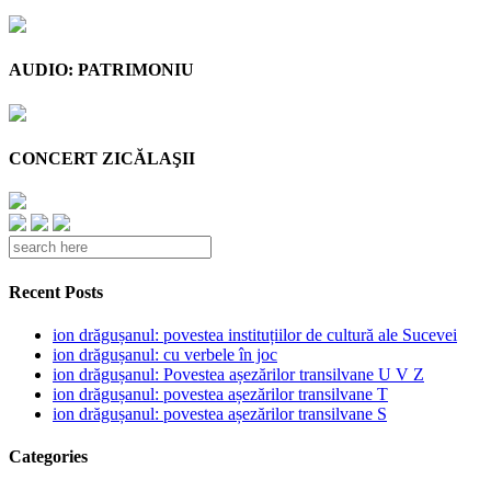
AUDIO: PATRIMONIU
CONCERT ZICĂLAŞII
Recent Posts
ion drăgușanul: povestea instituțiilor de cultură ale Sucevei
ion drăgușanul: cu verbele în joc
ion drăgușanul: Povestea așezărilor transilvane U V Z
ion drăgușanul: povestea așezărilor transilvane T
ion drăgușanul: povestea așezărilor transilvane S
Categories