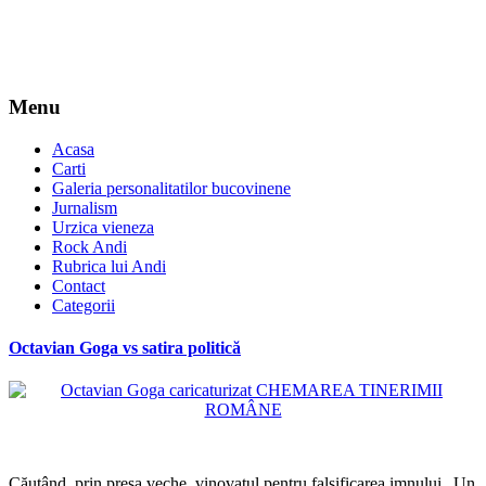
Menu
Acasa
Carti
Galeria personalitatilor bucovinene
Jurnalism
Urzica vieneza
Rock Andi
Rubrica lui Andi
Contact
Categorii
Octavian Goga vs satira politică
*
Căutând, prin presa veche, vinovatul pentru falsificarea imnului „Un