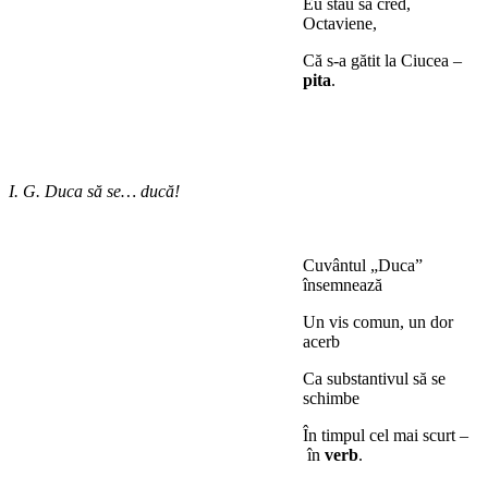
Eu stau să cred,
Octaviene,
Că s-a gătit la Ciucea –
pita
.
*
*
I. G. Duca să se… ducă!
*
Cuvântul „Duca”
însemnează
Un vis comun, un dor
acerb
Ca substantivul să se
schimbe
În timpul cel mai scurt –
în
verb
.