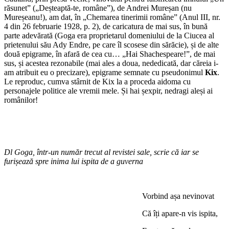
răsunet” („Deșteaptă-te, române”), de Andrei Mureșan (nu
Mureșeanu!), am dat, în „Chemarea tinerimii române” (Anul III, nr.
4 din 26 februarie 1928, p. 2), de caricatura de mai sus, în bună
parte adevărată (Goga era proprietarul domeniului de la Ciucea al
prietenului său Ady Endre, pe care îl scosese din sărăcie), și de alte
două epigrame, în afară de cea cu… „Hai Shachespeare!”, de mai
sus, și acestea rezonabile (mai ales a doua, nededicată, dar căreia i-
am atribuit eu o precizare), epigrame semnate cu pseudonimul
Kix
.
Le reproduc, cumva stârnit de Kix la a proceda aidoma cu
personajele politice ale vremii mele. Și hai șexpir, nedragi aleși ai
românilor!
*
Dl Goga, într-un număr trecut al revistei sale, scrie că iar se
furișează spre inima lui ispita de a guverna
*
Vorbind așa nevinovat
Că îți apare-n vis ispita,