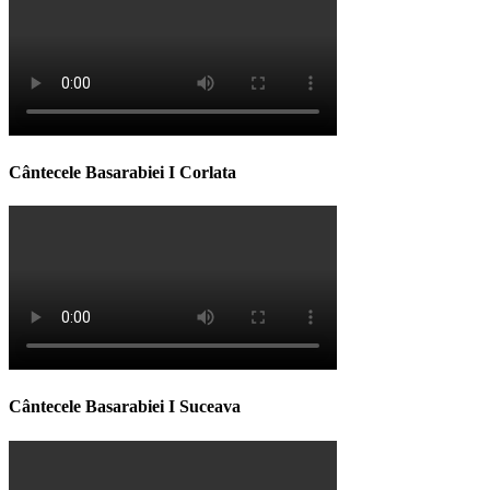
Cântecele Basarabiei I Corlata
Cântecele Basarabiei I Suceava