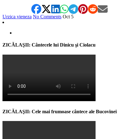
Urzica vieneza
No Comments
Oct
5
ZICĂLAŞII: Cântecele lui Dinicu şi Ciolacu
ZICĂLAŞII: Cele mai frumoase cântece ale Bucovinei