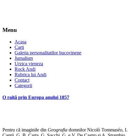
Menu
Acasa
Carti
Galeria personalitatilor bucovinene
Jurnalism
Urzica vieneza
Rock Andi
Rubrica lui Andi
Contact
Categorii
O raită prin Europa anului 1857
Pentru că imaginile din
Geografia
domnilor Nicolò Tommaséo, I.
Cantú, G. B. Carta, G. Sacchi, G. e V. De Castro şi A. Strambio