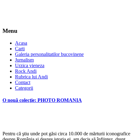
Menu
Acasa
Carti
Galeria personalitatilor bucovinene
Jurnalism
Urzica vieneza
Rock Andi
Rubrica lui Andi
Contact
Categorii
O nouă colecţie: PHOTO ROMANIA
*
Pentru că ştiu unde pot găsi circa 10.000 de mărturii iconografice
despre România şi despre istoria ei, am decis să înfiinţez, drept