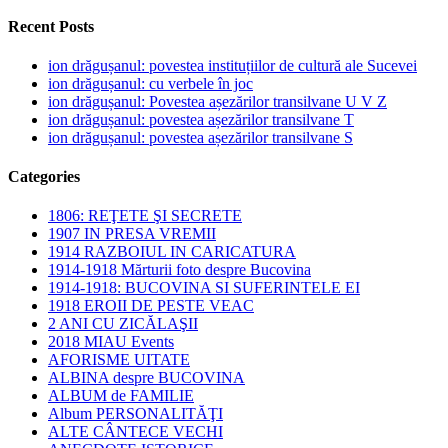
Recent Posts
ion drăgușanul: povestea instituțiilor de cultură ale Sucevei
ion drăgușanul: cu verbele în joc
ion drăgușanul: Povestea așezărilor transilvane U V Z
ion drăgușanul: povestea așezărilor transilvane T
ion drăgușanul: povestea așezărilor transilvane S
Categories
1806: REŢETE ŞI SECRETE
1907 IN PRESA VREMII
1914 RAZBOIUL IN CARICATURA
1914-1918 Mărturii foto despre Bucovina
1914-1918: BUCOVINA SI SUFERINTELE EI
1918 EROII DE PESTE VEAC
2 ANI CU ZICĂLAŞII
2018 MIAU Events
AFORISME UITATE
ALBINA despre BUCOVINA
ALBUM de FAMILIE
Album PERSONALITĂŢI
ALTE CÂNTECE VECHI