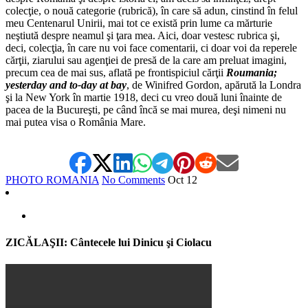
colecţie, o nouă categorie (rubrică), în care să adun, cinstind în felul
meu Centenarul Unirii, mai tot ce există prin lume ca mărturie
neştiută despre neamul şi ţara mea. Aici, doar vestesc rubrica şi,
deci, colecţia, în care nu voi face comentarii, ci doar voi da reperele
cărţii, ziarului sau agenţiei de presă de la care am preluat imagini,
precum cea de mai sus, aflată pe frontispiciul cărţii
Roumania;
yesterday and to-day at bay
, de Winifred Gordon, apărută la Londra
şi la New York în martie 1918, deci cu vreo două luni înainte de
pacea de la Bucureşti, pe când încă se mai murea, deşi nimeni nu
mai putea visa o România Mare.
PHOTO ROMANIA
No Comments
Oct
12
ZICĂLAŞII: Cântecele lui Dinicu şi Ciolacu