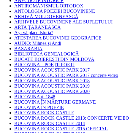
ANECDOTE ISTORICE
ANTIROMÂNISMUL ORTODOX
ANTOLOGIA POEZIEI BUCOVINENE
ARHIVĂ MOLDOVENEASCĂ
ARHIVELE BUCOVINENE ALE SUFLETULUI
ARTA ŢĂRĂNEASCĂ
Aşa vă place Istoria?
ATESTAREA BUCOVINEI GEOGRAFICE
AUDIO: Mihnea şi Andi
BASARABIA
BIBLIOTECA GENEALOGICĂ
BUCATE BOIEREŞTI DIN MOLDOVA
BUCOVINA – POEŢII POEŢI
BUCOVINA ACOUSTIC PARK 2017
BUCOVINA ACOUSTIC PARK 2017 concerte video
BUCOVINA ACOUSTIC PARK 2018
BUCOVINA ACOUSTIC PARK 2019
BUCOVINA ACOUSTIC PARK 2020
BUCOVINA în 1848
BUCOVINA ÎN MĂRTURII GERMANE
BUCOVINA ÎN POEZIE
BUCOVINA ROCK CASTLE
BUCOVINA ROCK CASTLE 2013: CONCERTE VIDEO
BUCOVINA ROCK CASTLE 2014
BUCOVINA ROCK CASTLE 2015 OFFICIAL