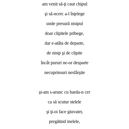
am venit să-ţi caut chipul
şi să-ncerc a-l înţelege
unde presură nisipul
doar clipitele pribege,
dar e-atâta de departe,
de nisip şi de clipite
încât pururi ne-or desparte
necuprinsuri nesfârşite
*
şi-am s-arunc cu barda-n cer
ca să scutur stelele
şi ţi-oi face giuvaier,
pregătind inelele,