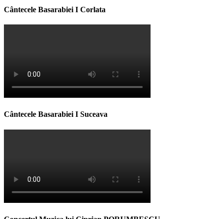
Cântecele Basarabiei I Corlata
Cântecele Basarabiei I Suceava