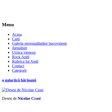
Menu
Acasa
Carti
Galeria personalitatilor bucovinene
Jurnalism
Urzica vieneza
Rock Andi
Rubrica lui Andi
Contact
Categorii
o galactică hârjoană
Desen de
Nicolae Crasi
*