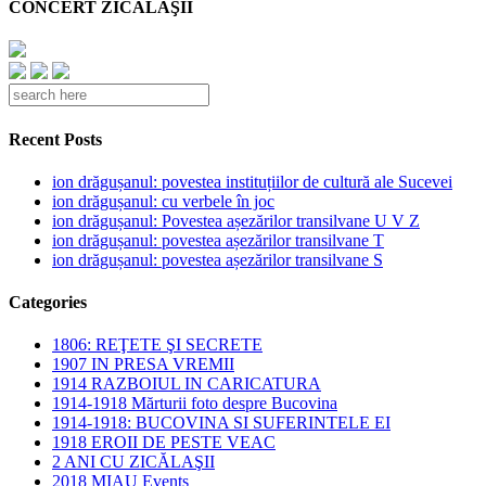
CONCERT ZICĂLAŞII
Recent Posts
ion drăgușanul: povestea instituțiilor de cultură ale Sucevei
ion drăgușanul: cu verbele în joc
ion drăgușanul: Povestea așezărilor transilvane U V Z
ion drăgușanul: povestea așezărilor transilvane T
ion drăgușanul: povestea așezărilor transilvane S
Categories
1806: REŢETE ŞI SECRETE
1907 IN PRESA VREMII
1914 RAZBOIUL IN CARICATURA
1914-1918 Mărturii foto despre Bucovina
1914-1918: BUCOVINA SI SUFERINTELE EI
1918 EROII DE PESTE VEAC
2 ANI CU ZICĂLAŞII
2018 MIAU Events