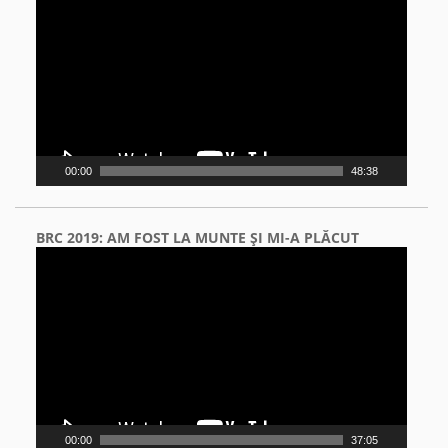
Player
00:00
48:38
BRC 2019: AM FOST LA MUNTE ŞI MI-A PLĂCUT
Video
Player
00:00
37:05