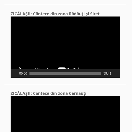
ZICĂLAŞII: Cântece din zona Rădăuţi şi Siret
Video
Player
00:00
39:41
ZICĂLAŞII: Cântece din zona Cernăuţi
Video
Player