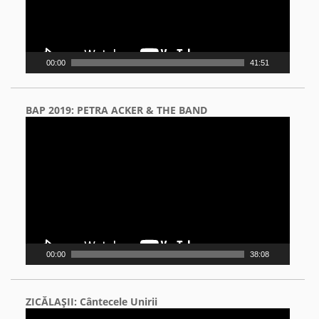
00:00
41:51
BAP 2019: PETRA ACKER & THE BAND
Video
Player
00:00
38:08
ZICĂLAŞII: Cântecele Unirii
Video