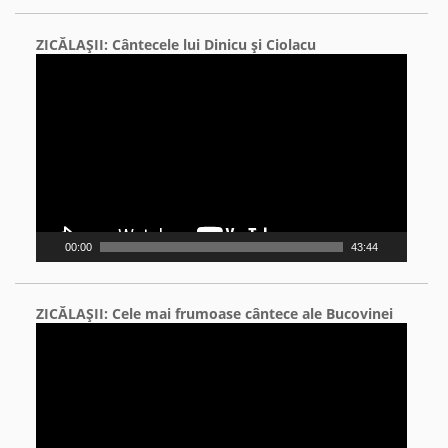
ZICĂLAŞII: Cântecele lui Dinicu şi Ciolacu
Video
Player
00:00
43:44
ZICĂLAŞII: Cele mai frumoase cântece ale Bucovinei
Video
Player