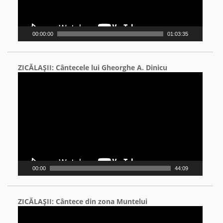
00:00:00
01:03:35
ZICĂLAŞII: Cântecele lui Gheorghe A. Dinicu
Video
Player
00:00
44:09
ZICĂLAŞII: Cântece din zona Muntelui
Video
Player