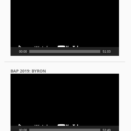
Player
00:00
51:03
BAP 2019: BYRON
Video
Player
00:00
53:49