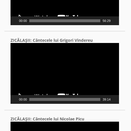
00:00
56:29
ZICĂLAŞII: Cântecele lui Grigori Vindereu
Video
Player
00:00
39:14
ZICĂLAŞII: Cântecele lui Nicolae Picu
Video
Player