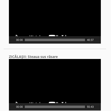
00:00
40:37
ZICĂLAŞII: Steaua sus răsare
Video
Player
00:00
55:43