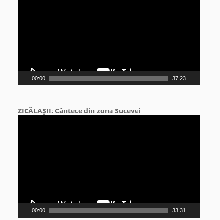
00:00
37:23
ZICĂLAŞII: Cântece din zona Sucevei
Video
Player
00:00
33:31