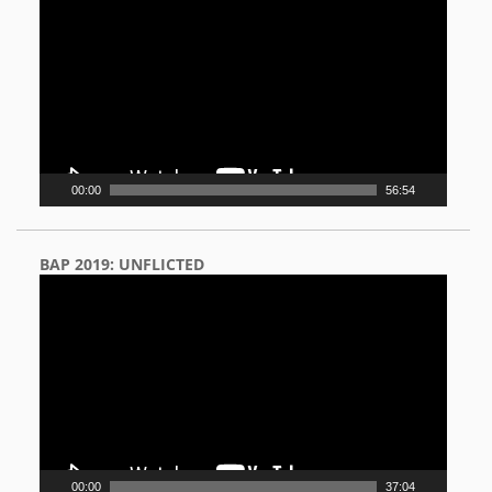
Player
00:00
56:54
BAP 2019: UNFLICTED
Video
Player
00:00
37:04