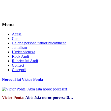
Menu
Acasa
Carti
Galeria personalitatilor bucovinene
Jurnalism
Urzica vieneza
Rock Andi
Rubrica lui Andi
Contact
Categorii
Norocul lui Victor Ponta
Victor Ponta
:
Abia ăsta noroc porcesc!!!…