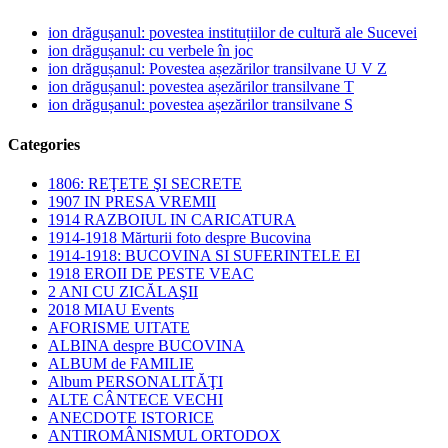
ion drăgușanul: povestea instituțiilor de cultură ale Sucevei
ion drăgușanul: cu verbele în joc
ion drăgușanul: Povestea așezărilor transilvane U V Z
ion drăgușanul: povestea așezărilor transilvane T
ion drăgușanul: povestea așezărilor transilvane S
Categories
1806: REŢETE ŞI SECRETE
1907 IN PRESA VREMII
1914 RAZBOIUL IN CARICATURA
1914-1918 Mărturii foto despre Bucovina
1914-1918: BUCOVINA SI SUFERINTELE EI
1918 EROII DE PESTE VEAC
2 ANI CU ZICĂLAŞII
2018 MIAU Events
AFORISME UITATE
ALBINA despre BUCOVINA
ALBUM de FAMILIE
Album PERSONALITĂŢI
ALTE CÂNTECE VECHI
ANECDOTE ISTORICE
ANTIROMÂNISMUL ORTODOX