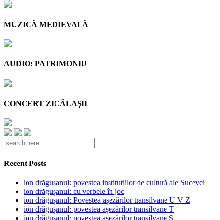
MUZICĂ MEDIEVALĂ
AUDIO: PATRIMONIU
CONCERT ZICĂLAŞII
Recent Posts
ion drăgușanul: povestea instituțiilor de cultură ale Sucevei
ion drăgușanul: cu verbele în joc
ion drăgușanul: Povestea așezărilor transilvane U V Z
ion drăgușanul: povestea așezărilor transilvane T
ion drăgușanul: povestea așezărilor transilvane S