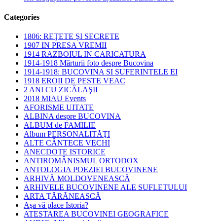
Categories
1806: REŢETE ŞI SECRETE
1907 IN PRESA VREMII
1914 RAZBOIUL IN CARICATURA
1914-1918 Mărturii foto despre Bucovina
1914-1918: BUCOVINA SI SUFERINTELE EI
1918 EROII DE PESTE VEAC
2 ANI CU ZICĂLAŞII
2018 MIAU Events
AFORISME UITATE
ALBINA despre BUCOVINA
ALBUM de FAMILIE
Album PERSONALITĂŢI
ALTE CÂNTECE VECHI
ANECDOTE ISTORICE
ANTIROMÂNISMUL ORTODOX
ANTOLOGIA POEZIEI BUCOVINENE
ARHIVĂ MOLDOVENEASCĂ
ARHIVELE BUCOVINENE ALE SUFLETULUI
ARTA ŢĂRĂNEASCĂ
Aşa vă place Istoria?
ATESTAREA BUCOVINEI GEOGRAFICE