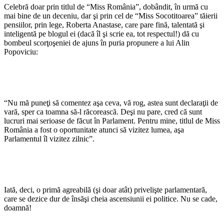
Celebră doar prin titlul de “Miss România”, dobândit, în urmă cu
mai bine de un deceniu, dar şi prin cel de “Miss Socotitoarea” tăierii
pensiilor, prin lege, Roberta Anastase, care pare fină, talentată şi
inteligentă pe blogul ei (dacă îl şi scrie ea, tot respectul!) dă cu
bombeul scorţoşeniei de ajuns în puria propunere a lui Alin
Popoviciu:
“Nu mă puneţi să comentez aşa ceva, vă rog, astea sunt declaraţii de
vară, sper ca toamna să-l răcorească. Deşi nu pare, cred că sunt
lucruri mai serioase de făcut în Parlament. Pentru mine, titlul de Miss
România a fost o oportunitate atunci să vizitez lumea, aşa
Parlamentul îl vizitez zilnic”.
Iată, deci, o primă agreabilă (şi doar atât) privelişte parlamentară,
care se dezice dur de însăşi cheia ascensiunii ei politice. Nu se cade,
doamnă!