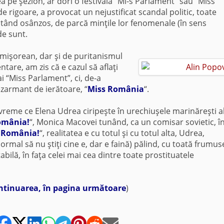
 pe şezlon, ar dori o festivală “Mi-s Parlament” sau “Miss
e rigoare, a provocat un nejustificat scandal politic, toate
stând osânzos, de parcă minţile lor fenomenale (în sens
de sunt.
imişorean, dar şi de puritanismul
tare, am zis că e cazul să aflaţi
ai “Miss Parlament”, ci, de-a
ezarmant de ierătoare, “
Miss România
“.
în vreme ce Elena Udrea ciripeşte în urechiuşele marinăreşti a
omânia!
“, Monica Macovei tunând, ca un comisar sovietic, î
s România!
“, realitatea e cu totul şi cu totul alta, Udrea,
mal să nu ştiţi cine e, dar e faină) pălind, cu toată frumus
tabilă, în faţa celei mai cea dintre toate prostituatele
ntinuarea, în pagina următoare
)