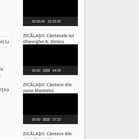
Player
00:00:00
01:03:35
ZICĂLAŞII: Cântecele lui
Gheorghe A. Dinicu
Video
Player
le
00:00
44:09
n
ZICĂLAŞII: Cântece din
eţea
zona Muntelui
Video
Player
00:00
37:23
ZICĂLAŞII: Cântece din