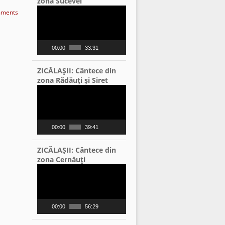
zona Sucevei
Video
ments
Player
00:00
33:31
ZICĂLAŞII: Cântece din
zona Rădăuţi şi Siret
Video
Player
00:00
39:41
ZICĂLAŞII: Cântece din
zona Cernăuţi
Video
Player
00:00
56:29