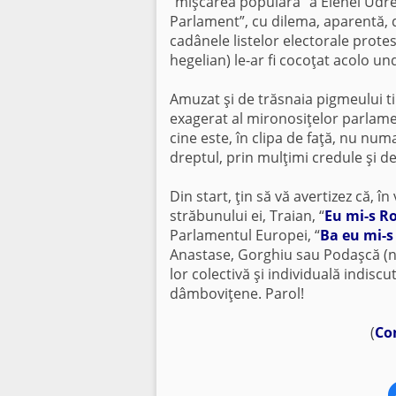
“mişcarea populară” a Elenei Udrea
Parlament”, cu dilema, aparentă, d
cadânele listelor electorale prote
hegelian) le-ar fi cocoţat acolo un
Amuzat şi de trăsnaia pigmeului t
exagerat al mironosiţelor parlamen
cine este, în clipa de faţă, nu num
dreptul, prin mulţimi credule şi d
Din start, ţin să vă avertizez că, 
străbunului ei, Traian, “
Eu mi-s R
Parlamentul Europei, “
Ba eu mi-
Anastase, Gorghiu sau Podaşcă (nor
lor colectivă şi individuală indiscu
dâmboviţene. Parol!
(
Co