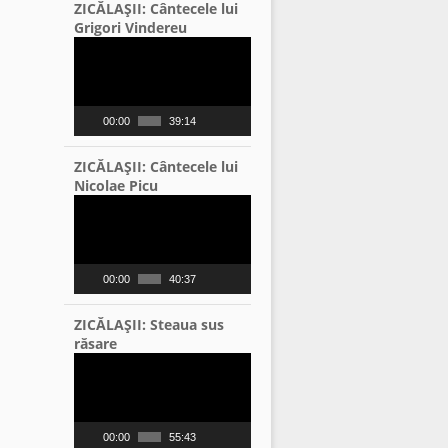
ZICĂLAŞII: Cântecele lui
Grigori Vindereu
Video
Player
00:00
39:14
ZICĂLAŞII: Cântecele lui
Nicolae Picu
Video
Player
00:00
40:37
ZICĂLAŞII: Steaua sus
răsare
Video
Player
00:00
55:43