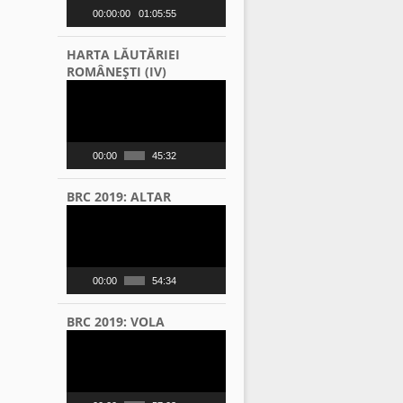
00:00:00
01:05:55
HARTA LĂUTĂRIEI
ROMÂNEŞTI (IV)
Video
Player
00:00
45:32
BRC 2019: ALTAR
Video
Player
00:00
54:34
BRC 2019: VOLA
Video
Player