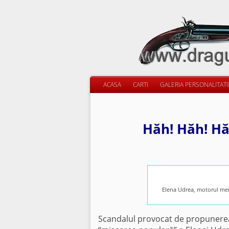
ACASA
CARTI
GALERIA PERSONALITAT
Hăh! Hăh! Hă
Elena Udrea, motorul men
Scandalul provocat de propunerea