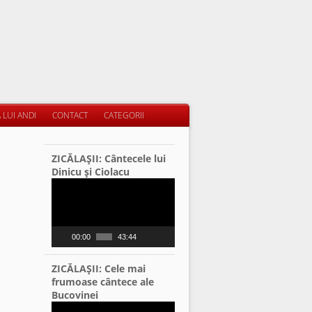
 LUI ANDI
CONTACT
CATEGORII
ZICĂLAŞII: Cântecele lui
Dinicu şi Ciolacu
Video
Player
00:00
43:44
ZICĂLAŞII: Cele mai
frumoase cântece ale
Bucovinei
Video