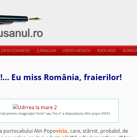
ILOR BUCOVINENE
JURNALISM
URZICA VIENEZA
ROCK ANDI
RUBRICA
!… Eu miss România, fraierilor!
tal pentru imaginaţia “miss” sau “mi-s” a deputatului Alin popo-VICIU
 portocaliului Alin Popo
viciu
, care, stârnit, probabil, de