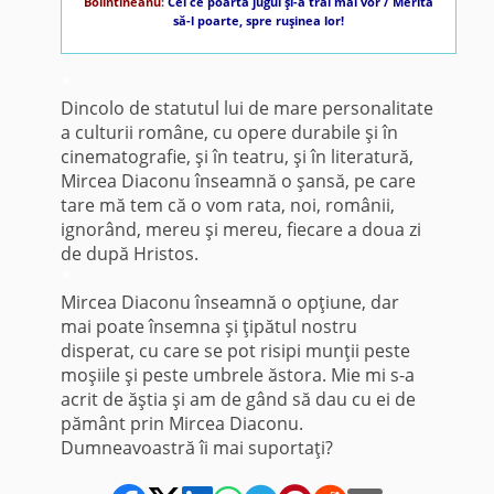
Bolintineanu
:
Cei ce poartă jugul şi-a trăi mai vor / Merită
să-l poarte, spre ruşinea lor!
*
Dincolo de statutul lui de mare personalitate
a culturii române, cu opere durabile şi în
cinematografie, şi în teatru, şi în literatură,
Mircea Diaconu înseamnă o şansă, pe care
tare mă tem că o vom rata, noi, românii,
ignorând, mereu şi mereu, fiecare a doua zi
de după Hristos.
*
Mircea Diaconu înseamnă o opţiune, dar
mai poate însemna şi ţipătul nostru
disperat, cu care se pot risipi munţii peste
moşiile şi peste umbrele ăstora. Mie mi s-a
acrit de ăştia şi am de gând să dau cu ei de
pământ prin Mircea Diaconu.
Dumneavoastră îi mai suportaţi?