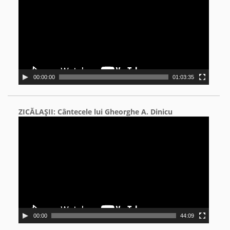
00:00:00
01:03:35
ZICĂLAŞII: Cântecele lui Gheorghe A. Dinicu
Video
Player
00:00
44:09