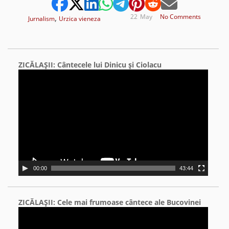
,
22
May
No Comments
Jurnalism
Urzica vieneza
ZICĂLAŞII: Cântecele lui Dinicu şi Ciolacu
Video
Player
00:00
43:44
ZICĂLAŞII: Cele mai frumoase cântece ale Bucovinei
Video
Player