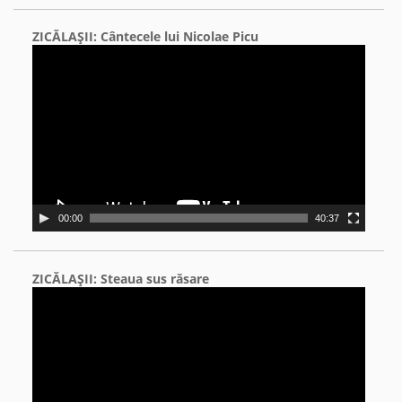
ZICĂLAŞII: Cântecele lui Nicolae Picu
Video
Player
00:00
40:37
ZICĂLAŞII: Steaua sus răsare
Video
Player