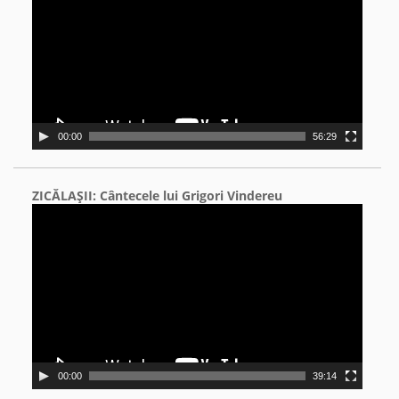
00:00
56:29
ZICĂLAŞII: Cântecele lui Grigori Vindereu
Video
Player
00:00
39:14