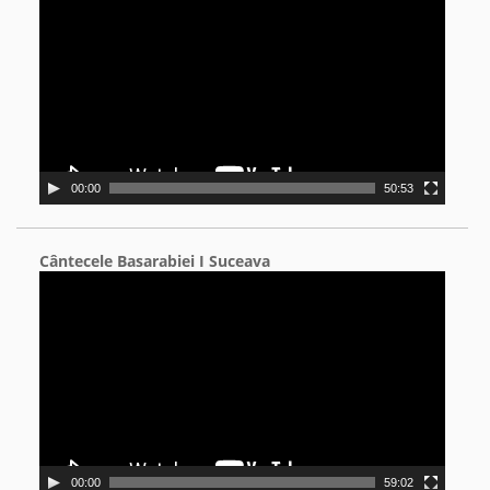
Player
00:00
50:53
Cântecele Basarabiei I Suceava
Video
Player
00:00
59:02