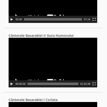
00:00
57:24
Cântecele Basarabiei II Gura Humorului
Video
Player
00:00:00
01:02:28
Cântecele Basarabiei I Corlata
Video