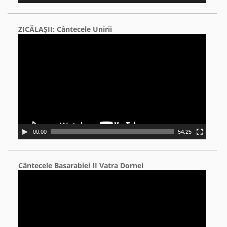
ZICĂLAŞII: Cântecele Unirii
Video
Player
00:00
54:25
Cântecele Basarabiei II Vatra Dornei
Video
Player