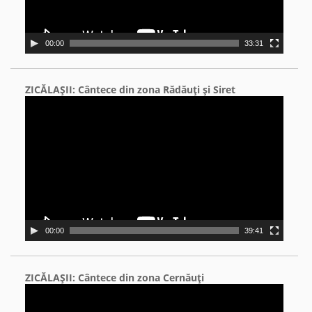
00:00
33:31
ZICĂLAŞII: Cântece din zona Rădăuţi şi Siret
Video
Player
00:00
39:41
ZICĂLAŞII: Cântece din zona Cernăuţi
Video
Player