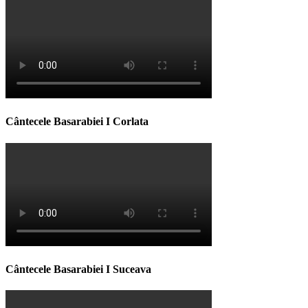
Cântecele Basarabiei I Corlata
Cântecele Basarabiei I Suceava