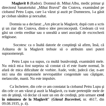
Maglavit 8
(Rador). Domnul dr. Mihai Albu, medic primar şi
directorul Sanatoriului „Mihai Bravul” din Craiova, examinând pe
ciobanul Petru Lupu, care l-a văzut şi auzit pe Dumnezeu, l-a găsit
pe cioban sănătos şi neexaltat.
Domnia sa a declarat: „Am plecat la Maglavit, după cum a scris
şi un ziar din Craiova, dintr-o idee pre­concepută. Credeam că voi
găsi un cretin ere­ditar sau o unealtă a unei asociaţii de excrocherii
religioase.
Socotesc ca o înaltă datorie de conştiinţă să afirm, însă, că
Arătarea de la Maglavit trebuie să o atribuim unei puteri
supraomeneşti.
Petru Lupu s-a supus, cu multă bunăvoinţă, examinării mele.
Nu mică mi-a fost surpriza să constat că el este foarte normal, în
afară de mica dificultate de vorbire. Aude, vede, judecă clar, n-are
nici una din simptomele nevropatiilor congenitale sau câştigate,
melancolie, manii. Nu este impulsiv.
Ca încheiere, din cele ce am constatat la ciobanul Petru Lupu şi
din cele ce am văzut şi auzit la Ma­glavit, cu toate pretenţiile mele de
om de ştiinţă, vă declar că sunt un om de credinţă, prin ur­mare
cred
în minunea de la Maglavit
” (
Glasul Bucovinei
,
nr. 4617, din
09.08.1935, p. 4).