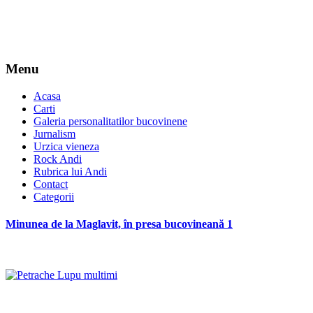
Menu
Acasa
Carti
Galeria personalitatilor bucovinene
Jurnalism
Urzica vieneza
Rock Andi
Rubrica lui Andi
Contact
Categorii
Minunea de la Maglavit, în presa bucovineană 1