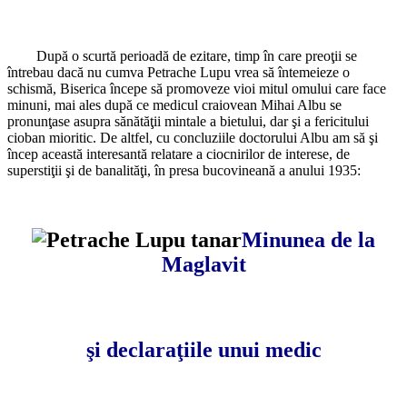
După o scurtă perioadă de ezitare, timp în care preoţii se
întrebau dacă nu cumva Petrache Lupu vrea să întemeieze o
schismă, Biserica începe să promoveze vioi mitul omului care face
minuni, mai ales după ce medicul craiovean Mihai Albu se
pronunţase asupra sănătăţii mintale a bietului, dar şi a fericitului
cioban mioritic. De altfel, cu concluziile doctorului Albu am să şi
încep această interesantă relatare a ciocnirilor de interese, de
superstiţii şi de banalităţi, în presa bucovineană a anului 1935:
Minunea de la
Maglavit
şi declaraţiile unui medic