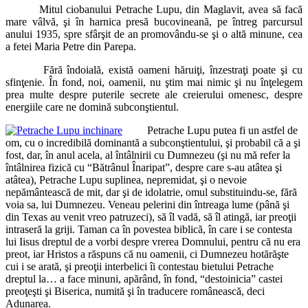
Mitul ciobanului Petrache Lupu, din Maglavit, avea să facă
mare vâlvă, şi în harnica presă bucovineană, pe întreg parcursul
anului 1935, spre sfârşit de an promovându-se şi o altă minune, cea
a fetei Maria Petre din Parepa.
Fără îndoială, există oameni hăruiţi, înzestraţi poate şi cu
sfinţenie. În fond, noi, oamenii, nu ştim mai nimic şi nu înţelegem
prea multe despre puterile secrete ale creierului omenesc, despre
energiile care ne domină subconştientul.
Petrache Lupu putea fi un astfel de
om, cu o incredibilă dominantă a subconştientului, şi probabil că a şi
fost, dar, în anul acela, al întâlnirii cu Dumnezeu (şi nu mă refer la
întâlnirea fizică cu “Bătrânul Înaripat”, despre care s-au atâtea şi
atâtea), Petrache Lupu suplinea, nepremidat, şi o nevoie
nepământească de mit, dar şi de idolatrie, omul substituindu-se, fără
voia sa, lui Dumnezeu. Veneau pelerini din întreaga lume (până şi
din Texas au venit vreo patruzeci), să îl vadă, să îl atingă, iar preoţii
intraseră la griji. Taman ca în povestea biblică, în care i se contesta
lui Iisus dreptul de a vorbi despre vrerea Domnului, pentru că nu era
preot, iar Hristos a răspuns că nu oamenii, ci Dumnezeu hotărăşte
cui i se arată, şi preoţii interbelici îi contestau bietului Petrache
dreptul la… a face minuni, apărând, în fond, “destoinicia” castei
preoţeşti şi Biserica, numită şi în traducere românească, deci
Adunarea.