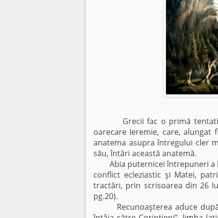
Grecii fac o primă tentativă 
oarecare Ieremie, care, alungat fi
anatema asupra întregului cler m
său, întări această anatemă.
Abia puternicei întrepuneri a lu
conflict ecleziastic şi Matei, pa
tractări, prin scrisoarea din 26 I
pg.20).
Recunoaşterea aduce după sine 
întâia către Corintieni”, limba la