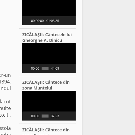
Player
00:00:00
01:03:35
ZICĂLAŞII: Cântecele lui
Gheorghe A. Dinicu
Video
Player
00:00
44:09
tr-un
1394,
ZICĂLAŞII: Cântece din
ândul
zona Muntelui
Video
Player
lăcut
multe
cit.,
00:00
37:23
stola
ZICĂLAŞII: Cântece din
limba