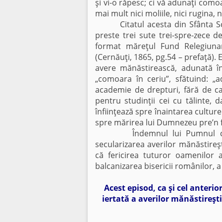
şi vi-o răpesc; ci vă adunaţi com
mai mult nici moliile, nici rugina, n
Citatul acesta din Sfânta Scrip
preste trei sute trei-spre-zece de
format măreţul Fund Relegiunari
(Cernăuţi, 1865, pg.54 – prefaţă).
avere mănăstirească, adunată î
„comoara în ceriu”, sfătuind: „a
academie de drepturi, fără de ca
pentru studinţii cei cu tălinte, 
înfiinţează spre înaintarea culturei
spre mărirea lui Dumnezeu pre’n f
Îndemnul lui Pumnul consemne
secularizarea averilor mănăstireşt
că fericirea tuturor oamenilor
balcanizarea bisericii românilor, a
Acest episod, ca şi cel anterio
iertată a averilor mănăstireşti”