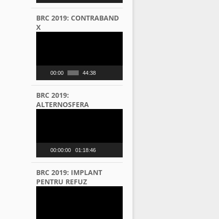
BRC 2019: CONTRABAND
X
Video
Player
00:00
44:38
BRC 2019:
ALTERNOSFERA
Video
Player
00:00:00
01:18:46
BRC 2019: IMPLANT
PENTRU REFUZ
Video
Player