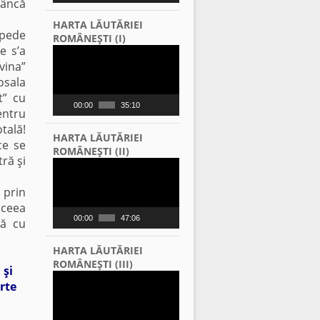
nâncă
HARTA LĂUTĂRIEI
ăpede
ROMÂNEŞTI (I)
e s’a
Video
Player
vina”
osala
t” cu
00:00
35:10
entru
tală!
HARTA LĂUTĂRIEI
ce se
ROMÂNEŞTI (II)
tră şi
Video
Player
prin
aceea
00:00
47:06
tă cu
HARTA LĂUTĂRIEI
ROMÂNEŞTI (III)
 şi
Video
rte
Player