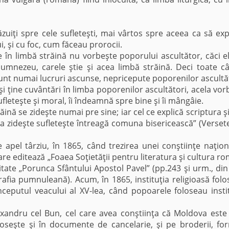
i spre cele sufleteşti, mai vârtos spre aceea ca să expl
, şi cu foc, cum făceau prorocii.
 limbă străină nu vorbeşte poporului ascultător, căci el
Dumnezeu, carele ştie şi acea limbă străină. Deci toate câ
sunt numai lucruri ascunse, nepricepute poporenilor ascultăt
i ţine cuvântări în limba poporenilor ascultători, acela vor
ufleteşte şi moral, îi îndeamnă spre bine şi îi mângâie.
ă se zideşte numai pre sine; iar cel ce explică scriptura şi
la zideşte sufleteşte întreagă comuna bisericească” (Versete
l târziu, în 1865, când trezirea unei conştiinţe naţiona
re editează „Foaea Soţietăţii pentru literatura şi cultura r
itate „Porunca Sfântului Apostol Pavel” (pp.243 şi urm., din
rafia pumnuleană). Acum, în 1865, instituţia religioasă folo
ceputul veacului al XV-lea, când popoarele foloseau instit
ndru cel Bun, cel care avea conştiinţa că Moldova este
eşte şi în documente de cancelarie, şi pe broderii, fo