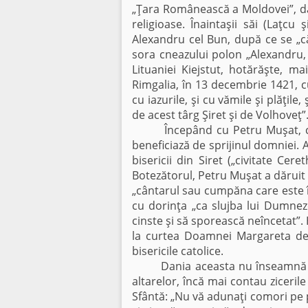
„Ţara Românească a Moldovei”, dă t
religioase. Înaintaşii săi (Laţcu
Alexandru cel Bun, după ce se „c
sora cneazului polon „Alexandru, as
Lituaniei Kiejstut, hotărăşte, ma
Rimgalia, în 13 decembrie 1421, cu
cu iazurile, şi cu vămile şi plăţile,
de acest târg Şiret şi de Volhoveţ”
Începând cu Petru Muşat, care în
beneficiază de sprijinul domniei. A
bisericii din Siret („civitate Cer
Botezătorul, Petru Muşat a dăruit 
„cântarul sau cumpăna care este în
cu dorinţa „ca slujba lui Dumne
cinste şi să sporească neîncetat”. 
la curtea Doamnei Margareta de l
bisericile catolice.
Dania aceasta nu înseamnă prea mu
altarelor, încă mai contau ziceril
Sfântă: „Nu vă adunaţi comori pe 