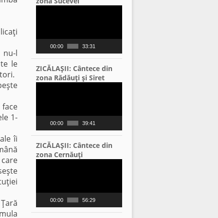
zona Sucevei
Video
Player
icaţi
00:00
33:31
 nu-l
te le
ZICĂLAŞII: Cântece din
ori.
zona Rădăuţi şi Siret
beşte
Video
Player
 face
le 1-
00:00
39:41
le îi
ZICĂLAŞII: Cântece din
omână
zona Cernăuţi
 care
Video
seşte
Player
uţiei
00:00
56:29
 Ţară
rmula