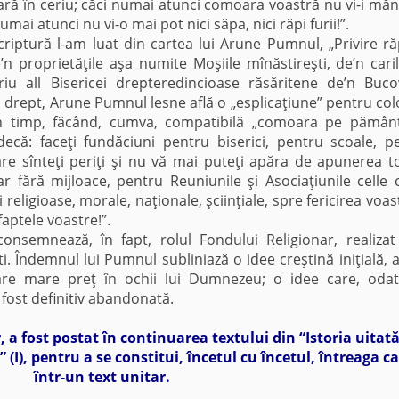
oară în ceriu; căci numai atunci comoara voastră nu vi-i mă
umai atunci nu vi-o mai pot nici săpa, nici răpi furii!”.
tură l-am luat din cartea lui Arune Pumnul, „Privire r
’n proprietăţile aşa numite Moşiile mînăstireşti, de’n caril
u all Bisericei drepteredincioase răsăritene de’n Buco
 E drept, Arune Pumnul lesne află o „esplicaţiune” pentru col
n timp, făcând, cumva, compatibilă „comoara pe pămân
decă: faceţi fundăciuni pentru biserici, pentru scoale, p
re sînteţi periţi şi nu vă mai puteţi apăra de apunerea to
dar fără mijloace, pentru Reuniunile şi Asociaţiunile celle 
 religioase, morale, naţionale, şciinţiale, spre fericirea voas
aptele voastre!”.
ază, în fapt, rolul Fondului Religionar, realizat 
i. Îndemnul lui Pumnul subliniază o idee creştină iniţială, 
 are mare preţ în ochii lui Dumnezeu; o idee care, oda
 fost definitiv abandonată.
r, a fost postat în continuarea textului din “Istoria uitată
 (I), pentru a se constitui, încetul cu încetul, întreaga ca
într-un text unitar.