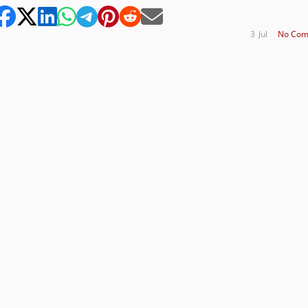
3
Jul
No Com