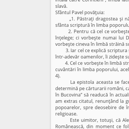
slavă.
Sfântul Pavel povăţuia:
„1. Păstraţi dragostea şi năzuiţ
sfânta scriptură în limba poporului
2. Pentru că cel ce vorbeşte în
înţelege; ci vorbeşte numai lui 
vorbeşte cineva în limbă străină 
3. Iar cel ce explică scriptura ş
într-adevăr oamenilor, îi zideşte s
4. Cel ce vorbeşte în limbă străin
cuvântări în limba poporului, ace
4).
La epistola aceasta se face ape
determină pe cărturarii români, ca
în Bucovina” să readucă în actual
am extras citatul, renunţând la g
popoarelor, spre deosebire de în
religioase.
Este uimitor, totuşi, că Alexa
Românească, din moment ce folos