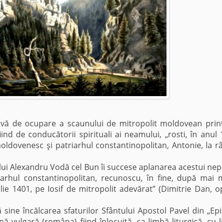
de ocupare a scaunului de mitropolit moldovean prin
ind de conducătorii spirituali ai neamului, „rosti, în anul 
oldovenesc şi patriarhul constantinopolitan, Antonie, la r
i Alexandru Vodă cel Bun îi succese aplanarea acestui nep
triarhul constantinopolitan, recunoscu, în fine, după mai 
ulie 1401, pe Iosif de mitropolit adevărat” (Dimitrie Dan, op.
încălcarea sfaturilor Sfântului Apostol Pavel din „Epi
tină vulgară (româna) fiind înlocuită, ca limbă liturgică, cu 