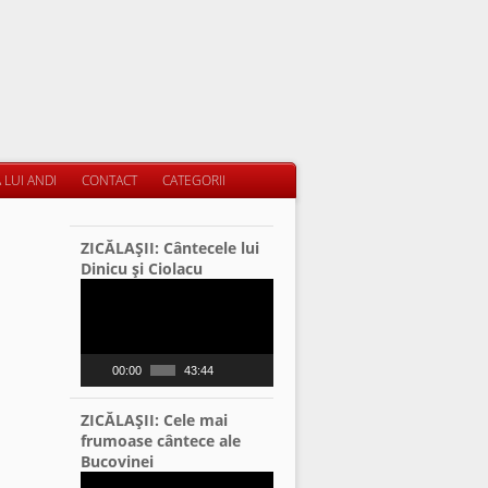
 LUI ANDI
CONTACT
CATEGORII
ZICĂLAŞII: Cântecele lui
Dinicu şi Ciolacu
Video
Player
00:00
43:44
ZICĂLAŞII: Cele mai
frumoase cântece ale
Bucovinei
Video