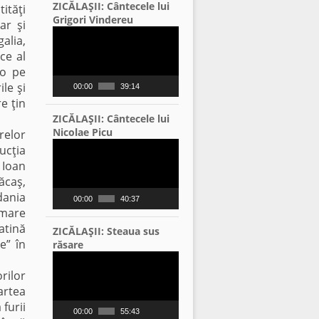
ZICĂLAŞII: Cântecele lui
ităţi
Grigori Vindereu
ar şi
Video
alia,
Player
ce al
-o pe
le şi
00:00
39:14
re ţin
ZICĂLAŞII: Cântecele lui
Nicolae Picu
relor
Video
ucţia
Player
 Ioan
ăcaş,
dania
00:00
40:37
 mare
atină
ZICĂLAŞII: Steaua sus
e” în
răsare
Video
Player
rilor
artea
furii
00:00
55:43