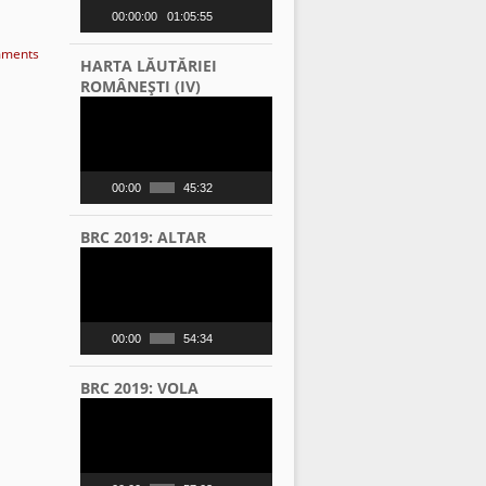
00:00:00
01:05:55
ments
HARTA LĂUTĂRIEI
ROMÂNEŞTI (IV)
Video
Player
00:00
45:32
BRC 2019: ALTAR
Video
Player
00:00
54:34
BRC 2019: VOLA
Video
Player