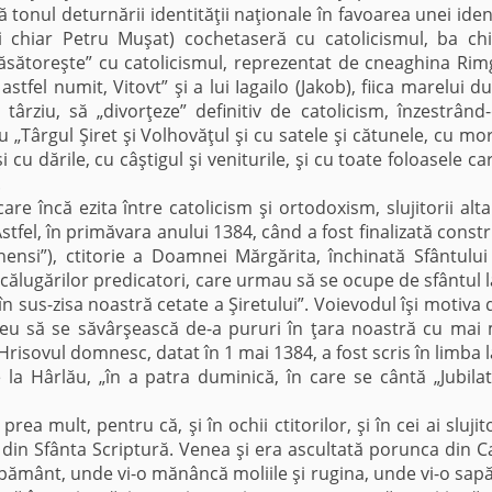
onul deturnării identităţii naţionale în favoarea unei ident
 şi chiar Petru Muşat) cochetaseră cu catolicismul, ba chi
ăsătoreşte” cu catolicismul, reprezentat de cneaghina Rimg
tfel numit, Vitovt” şi a lui Iagailo (Jakob), fiica marelui du
i târziu, să „divorţeze” definitiv de catolicism, înzestrând
 „Târgul Şiret şi Volhovăţul şi cu satele şi cătunele, cu mori
 şi cu dările, cu câştigul şi veniturile, şi cu toate foloasele ca
.
că ezita între catolicism şi ortodoxism, slujitorii alta
stfel, în primăvara anului 1384, când a fost finalizată constr
ethensi”), ctitorie a Doamnei Mărgărita, închinată Sfântului
călugărilor predicatori, care urmau să se ocupe de sfântul l
 sus-zisa noastră cetate a Şiretului”. Voievodul îşi motiva 
zeu să se săvârşească de-a pururi în ţara noastră cu mai
Hrisovul domnesc, datat în 1 mai 1384, a fost scris în limba l
a Hârlău, „în a patra duminică, în care se cântă „Jubilat
lt, pentru că, şi în ochii ctitorilor, şi în cei ai slujito
e din Sfânta Scriptură. Venea şi era ascultată porunca din C
pământ, unde vi-o mănâncă moliile şi rugina, unde vi-o sapă 