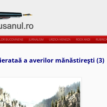
ILOR BUCOVINENE
JURNALISM
URZICA VIENEZA
ROCK ANDI
RUBRICA
 ierataă a averilor mănăstireşti (3)