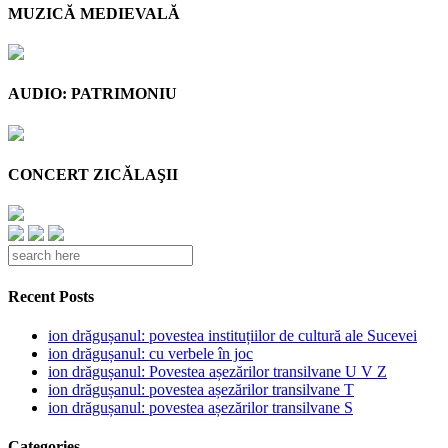
MUZICĂ MEDIEVALĂ
AUDIO: PATRIMONIU
CONCERT ZICĂLAŞII
Recent Posts
ion drăgușanul: povestea instituțiilor de cultură ale Sucevei
ion drăgușanul: cu verbele în joc
ion drăgușanul: Povestea așezărilor transilvane U V Z
ion drăgușanul: povestea așezărilor transilvane T
ion drăgușanul: povestea așezărilor transilvane S
Categories