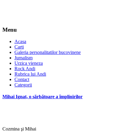
Menu
Acasa
Carti
Galeria personalitatilor bucovinene
Jurnalism
Urzica vieneza
Rock Andi
Rubrica lui Andi
Contact
Categorii
Mihai Ignat, o sărbătoare a împlinirilor
Cozmina şi Mihai