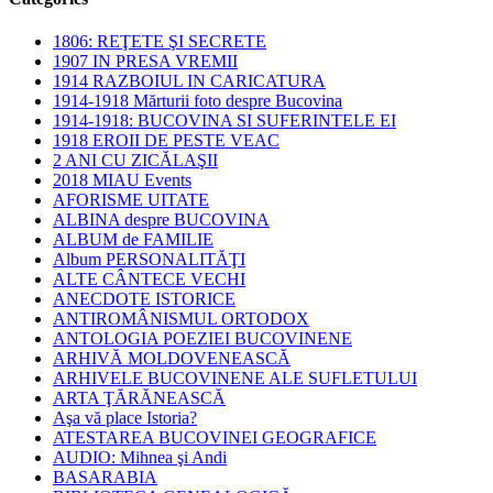
1806: REŢETE ŞI SECRETE
1907 IN PRESA VREMII
1914 RAZBOIUL IN CARICATURA
1914-1918 Mărturii foto despre Bucovina
1914-1918: BUCOVINA SI SUFERINTELE EI
1918 EROII DE PESTE VEAC
2 ANI CU ZICĂLAŞII
2018 MIAU Events
AFORISME UITATE
ALBINA despre BUCOVINA
ALBUM de FAMILIE
Album PERSONALITĂŢI
ALTE CÂNTECE VECHI
ANECDOTE ISTORICE
ANTIROMÂNISMUL ORTODOX
ANTOLOGIA POEZIEI BUCOVINENE
ARHIVĂ MOLDOVENEASCĂ
ARHIVELE BUCOVINENE ALE SUFLETULUI
ARTA ŢĂRĂNEASCĂ
Aşa vă place Istoria?
ATESTAREA BUCOVINEI GEOGRAFICE
AUDIO: Mihnea şi Andi
BASARABIA