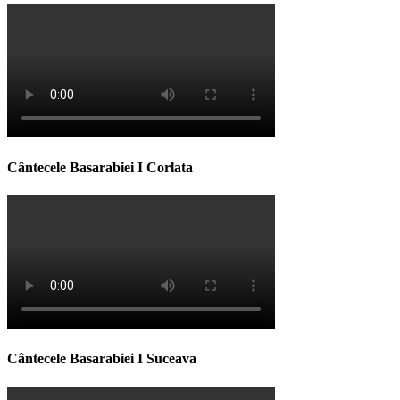
Cântecele Basarabiei I Corlata
Cântecele Basarabiei I Suceava