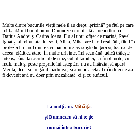
Multe dintre bucuriile vieții mele îl au drept „pricină” pe fiul pe care
mi l-a dăruit bunul bunul Dumnezeu drept tată al nepoților mei,
Darius-Andrei și Carina-Ioana. Fiu al unui ofițer de marină, Pavel
Ignat și al minunatei lui soții, Alina, Mihai are harul realității, fiind în
profesia lui unul dintre cei mai buni specialiști din țară și, tocmai de
aceea, plătit ca atare. În multe privințe, îmi seamănă, adică trăiește
intens, până la sacrificiul de sine, cultul familiei, iar împlinirile, cu
mult, mult și peste propriile lui așteptări, nu au întârziat să apară.
Merită, deci, și un gând mărturisit, și anume acela al mândriei de a-i
fi devenit tată nu doar prin mezalianță, ci și cu sufletul.
La mulți ani,
Mihăiță
,
și Dumnezeu să ni te ție
numai întru bucurie!