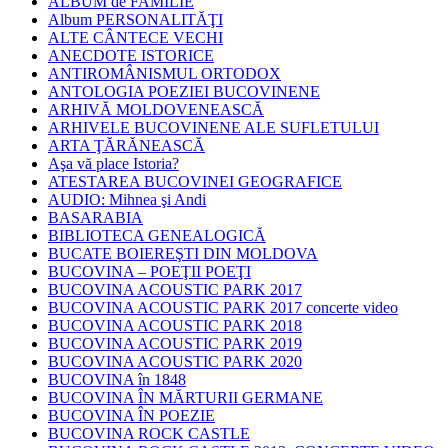
ALBUM de FAMILIE
Album PERSONALITĂŢI
ALTE CÂNTECE VECHI
ANECDOTE ISTORICE
ANTIROMÂNISMUL ORTODOX
ANTOLOGIA POEZIEI BUCOVINENE
ARHIVĂ MOLDOVENEASCĂ
ARHIVELE BUCOVINENE ALE SUFLETULUI
ARTA ŢĂRĂNEASCĂ
Aşa vă place Istoria?
ATESTAREA BUCOVINEI GEOGRAFICE
AUDIO: Mihnea şi Andi
BASARABIA
BIBLIOTECA GENEALOGICĂ
BUCATE BOIEREŞTI DIN MOLDOVA
BUCOVINA – POEŢII POEŢI
BUCOVINA ACOUSTIC PARK 2017
BUCOVINA ACOUSTIC PARK 2017 concerte video
BUCOVINA ACOUSTIC PARK 2018
BUCOVINA ACOUSTIC PARK 2019
BUCOVINA ACOUSTIC PARK 2020
BUCOVINA în 1848
BUCOVINA ÎN MĂRTURII GERMANE
BUCOVINA ÎN POEZIE
BUCOVINA ROCK CASTLE