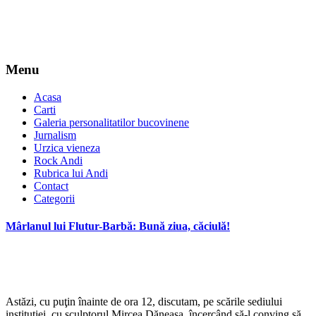
Menu
Acasa
Carti
Galeria personalitatilor bucovinene
Jurnalism
Urzica vieneza
Rock Andi
Rubrica lui Andi
Contact
Categorii
Mârlanul lui Flutur-Barbă: Bună ziua, căciulă!
*
Astăzi, cu puţin înainte de ora 12, discutam, pe scările sediului
instituţiei, cu sculptorul Mircea Dăneasa, încercând să-l conving să