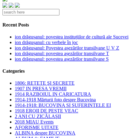
Recent Posts
ion drăgușanul: povestea instituțiilor de cultură ale Sucevei
ion drăgușanul: cu verbele în joc
ion drăgușanul: Povestea așezărilor transilvane U V Z
ion drăgușanul: povestea așezărilor transilvane T
ion drăgușanul: povestea așezărilor transilvane S
Categories
1806: REŢETE ŞI SECRETE
1907 IN PRESA VREMII
1914 RAZBOIUL IN CARICATURA
1914-1918 Mărturii foto despre Bucovina
1914-1918: BUCOVINA SI SUFERINTELE EI
1918 EROII DE PESTE VEAC
2 ANI CU ZICĂLAŞII
2018 MIAU Events
AFORISME UITATE
ALBINA despre BUCOVINA