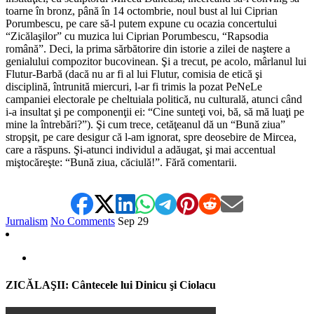
toarne în bronz, până în 14 octombrie, noul bust al lui Ciprian
Porumbescu, pe care să-l putem expune cu ocazia concertului
“Zicălaşilor” cu muzica lui Ciprian Porumbescu, “Rapsodia
română”. Deci, la prima sărbătorire din istorie a zilei de naştere a
genialului compozitor bucovinean. Şi a trecut, pe acolo, mârlanul lui
Flutur-Barbă (dacă nu ar fi al lui Flutur, comisia de etică şi
disciplină, întrunită miercuri, l-ar fi trimis la pozat PeNeLe
campaniei electorale pe cheltuiala politică, nu culturală, atunci când
i-a insultat şi pe componenţii ei: “Cine sunteţi voi, bă, să mă luaţi pe
mine la întrebări?”). Şi cum trece, cetăţeanul dă un “Bună ziua”
stropşit, pe care desigur că l-am ignorat, spre deosebire de Mircea,
care a răspuns. Şi-atunci individul a adăugat, şi mai accentual
miştocăreşte: “Bună ziua, căciulă!”. Fără comentarii.
Jurnalism
No Comments
Sep
29
ZICĂLAŞII: Cântecele lui Dinicu şi Ciolacu