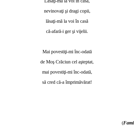
Lăsaţi-mă la voi în casă,
nevinovaţi şi dragi copii,
lăsaţi-mă la voi în casă
că-afară-i ger şi vijelii.
*
Mai povestiţi-mi înc-odată
de Moş Crăciun cel aşteptat,
mai povestiţi-mi înc-odată,
să cred că-a împrimăvărat!
(
Fami