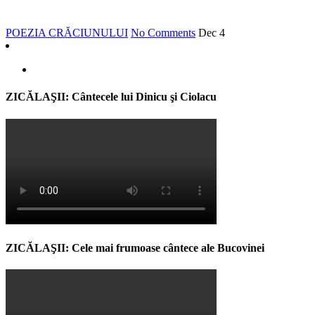
POEZIA CRĂCIUNULUI
No Comments
Dec
4
ZICĂLAŞII: Cântecele lui Dinicu şi Ciolacu
ZICĂLAŞII: Cele mai frumoase cântece ale Bucovinei