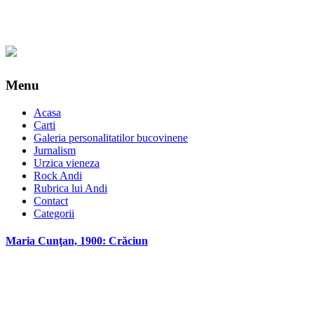
Menu
Acasa
Carti
Galeria personalitatilor bucovinene
Jurnalism
Urzica vieneza
Rock Andi
Rubrica lui Andi
Contact
Categorii
Maria Cunţan, 1900: Crăciun