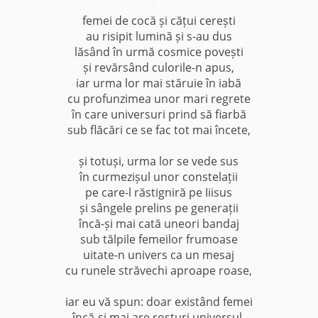
*
femei de cocă și cățui cerești
au risipit lumină și s-au dus
lăsând în urmă cosmice povești
și revărsând culorile-n apus,
iar urma lor mai stăruie în iabă
cu profunzimea unor mari regrete
în care universuri prind să fiarbă
sub flăcări ce se fac tot mai încete,
*
și totuși, urma lor se vede sus
în curmezișul unor constelații
pe care-l răstigniră pe Iiisus
și sângele prelins pe generații
încă-și mai cată uneori bandaj
sub tălpile femeilor frumoase
uitate-n univers ca un mesaj
cu runele străvechi aproape roase,
*
iar eu vă spun: doar existând femei
încă-și mai are rosturi universul,