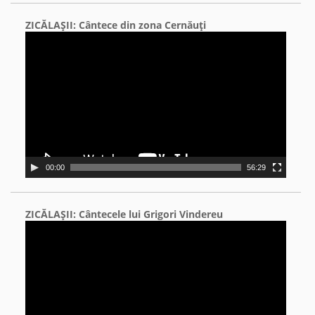
ZICĂLAŞII: Cântece din zona Cernăuţi
Video
Player
00:00
56:29
ZICĂLAŞII: Cântecele lui Grigori Vindereu
Video
Player