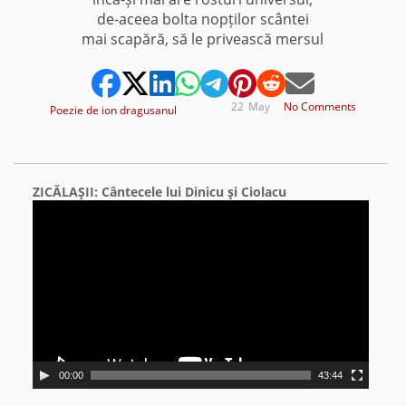
de-aceea bolta nopților scântei
mai scapără, să le privească mersul
22
May
No Comments
Poezie de ion dragusanul
ZICĂLAŞII: Cântecele lui Dinicu şi Ciolacu
Video
Player
00:00
43:44