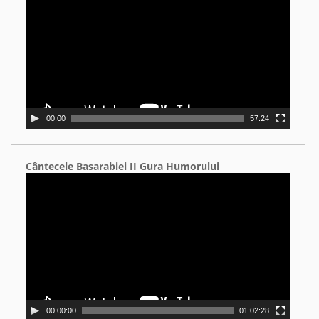
00:00
57:24
Cântecele Basarabiei II Gura Humorului
Video
Player
00:00:00
01:02:28