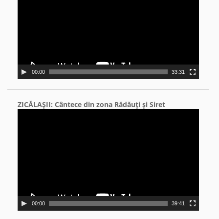
00:00
33:31
ZICĂLAŞII: Cântece din zona Rădăuţi şi Siret
Video
Player
00:00
39:41