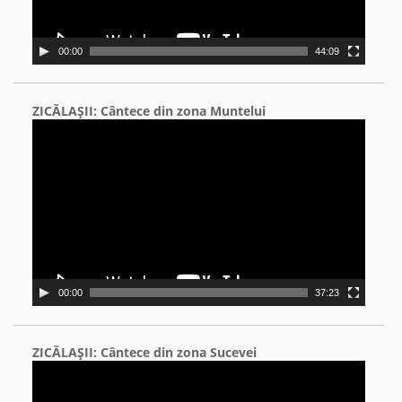
00:00
44:09
ZICĂLAŞII: Cântece din zona Muntelui
Video
Player
00:00
37:23
ZICĂLAŞII: Cântece din zona Sucevei
Video
Player