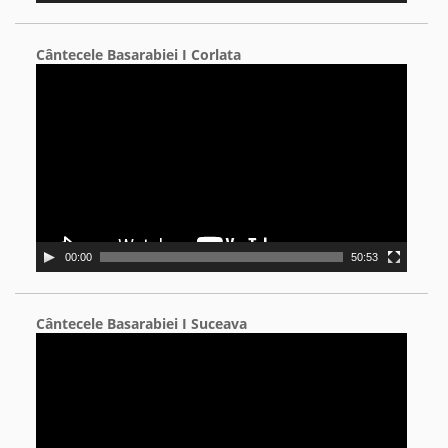
Cântecele Basarabiei I Corlata
Video
Player
00:00
50:53
Cântecele Basarabiei I Suceava
Video
Player