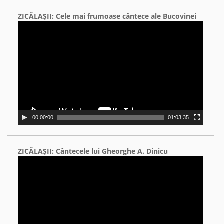
ZICĂLAŞII: Cele mai frumoase cântece ale Bucovinei
Video
Player
00:00:00
01:03:35
ZICĂLAŞII: Cântecele lui Gheorghe A. Dinicu
Video
Player