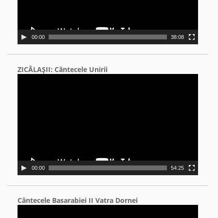
00:00
38:08
ZICĂLAŞII: Cântecele Unirii
Video
Player
00:00
54:25
Cântecele Basarabiei II Vatra Dornei
Video
Player