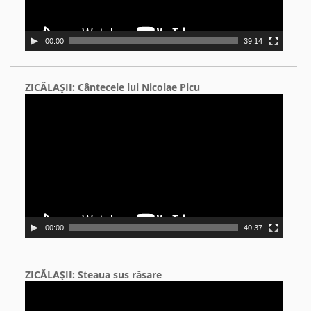
00:00
39:14
ZICĂLAŞII: Cântecele lui Nicolae Picu
Video
Player
00:00
40:37
ZICĂLAŞII: Steaua sus răsare
Video
Player