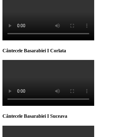
Cântecele Basarabiei I Corlata
Cântecele Basarabiei I Suceava