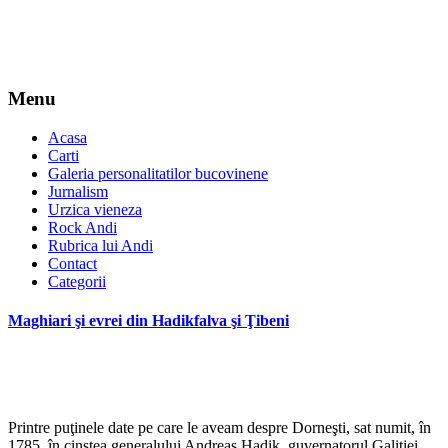
Menu
Acasa
Carti
Galeria personalitatilor bucovinene
Jurnalism
Urzica vieneza
Rock Andi
Rubrica lui Andi
Contact
Categorii
Maghiari şi evrei din Hadikfalva şi Ţibeni
*
Printre puţinele date pe care le aveam despre Dorneşti, sat numit, în
1785, în cinstea generalului Andreas Hadik, guvernatorul Galiţiei,