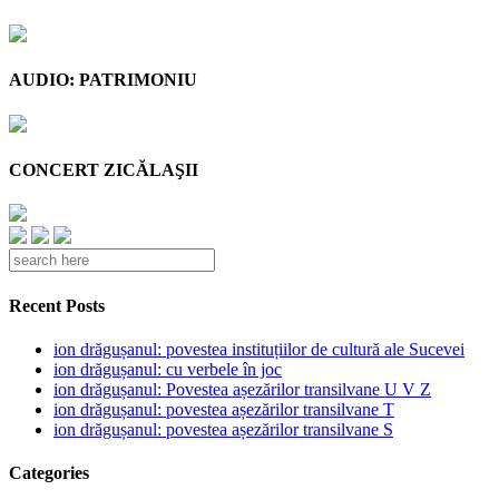
AUDIO: PATRIMONIU
CONCERT ZICĂLAŞII
Recent Posts
ion drăgușanul: povestea instituțiilor de cultură ale Sucevei
ion drăgușanul: cu verbele în joc
ion drăgușanul: Povestea așezărilor transilvane U V Z
ion drăgușanul: povestea așezărilor transilvane T
ion drăgușanul: povestea așezărilor transilvane S
Categories