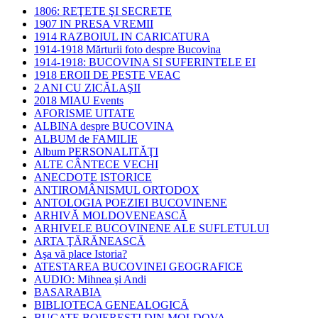
1806: REŢETE ŞI SECRETE
1907 IN PRESA VREMII
1914 RAZBOIUL IN CARICATURA
1914-1918 Mărturii foto despre Bucovina
1914-1918: BUCOVINA SI SUFERINTELE EI
1918 EROII DE PESTE VEAC
2 ANI CU ZICĂLAŞII
2018 MIAU Events
AFORISME UITATE
ALBINA despre BUCOVINA
ALBUM de FAMILIE
Album PERSONALITĂŢI
ALTE CÂNTECE VECHI
ANECDOTE ISTORICE
ANTIROMÂNISMUL ORTODOX
ANTOLOGIA POEZIEI BUCOVINENE
ARHIVĂ MOLDOVENEASCĂ
ARHIVELE BUCOVINENE ALE SUFLETULUI
ARTA ŢĂRĂNEASCĂ
Aşa vă place Istoria?
ATESTAREA BUCOVINEI GEOGRAFICE
AUDIO: Mihnea şi Andi
BASARABIA
BIBLIOTECA GENEALOGICĂ
BUCATE BOIEREŞTI DIN MOLDOVA