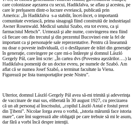
care colonizase aşezarea cu secui, Hadikfalva, se aflau şi acestea, pe
care le preluasem dintr-o lucrare evreiască, publicată prin
America: „În Hadikfalva s-a stabilit, încet-încet, o importantă
comunitate evreiască, prima sinagogă fiind construită de industriaşul
Awner Rosenwald. Medicul satului Szabo, era tot evreu, ca şi
farmacistul Metsch”. Urmează şi alte nume, convingerea mea fiind
că fiecare om din trecutul şi din prezentul Bucovinei este la fel de
important ca şi personajele sale reprezentative. Pentru că înseamnă
nu doar o poveste individuală, ci o desfăşurare de trăiri din generaţie
în generaţie, convingere pe care mi-o întăreşte şi domnul László
Gergely Pál, care îmi scrie: „În cartea dvs (Povestea aşezărilor….) la
Hadikfalva pomeniţi de un doctor evreu, pe numele de Szabó. Am
aflat că se numea Josef Szabó, a terminat facultate la Viena.
Figurează pe lista transportaţilor peste Nistru”.
*
Ulterior, domnul László Gergely Pál avea să-mi trimită şi adeverinţa
de vaccinare de mai sus, eliberată în 30 august 1927, cu precizarea
că un alt personaj al înscrisului, „copilul László Antal e fostul preot
din Ţibeni”. Nicolae Iorga avea o vorbă, „istoria măruntă face istoria
mare”, care îmi sugerează alte obligaţii pe care trebuie să mi le asum,
dar fără a vorbi încă despre intenţii.