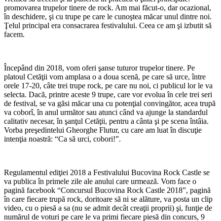
promovarea trupelor tinere de rock. Am mai făcut-o, dar ocazional,
în deschidere, şi cu trupe pe care le cunoştea măcar unul dintre noi.
Ţelul principal era consacrarea festivalului. Ceea ce am şi izbutit să
facem.
*
Începând din 2018, vom oferi şanse tuturor trupelor tinere. Pe
platoul Cetăţii vom amplasa o a doua scenă, pe care să urce, între
orele 17-20, câte trei trupe rock, pe care nu noi, ci publicul lor le va
selecta. Dacă, printre aceste 9 trupe, care vor evolua în cele trei seri
de festival, se va găsi măcar una cu potenţial convingător, acea trupă
va coborî, în anul următor sau atunci când va ajunge la standardul
calitativ necesar, în şanţul Cetăţii, pentru a cânta şi pe scena întâia.
Vorba preşedintelui Gheorghe Flutur, cu care am luat în discuţie
intenţia noastră: “Ca să urci, cobori!”.
*
Regulamentul ediţiei 2018 a Festivalului Bucovina Rock Castle se
va publica în primele zile ale anului care urmează. Vom face o
pagină facebook “Concursul Bucovina Rock Castle 2018”, pagină
în care fiecare trupă rock, doritoare să ni se alăture, va posta un clip
video, cu o piesă a sa (nu se admit decât creaţii proprii) şi, funţie de
numărul de voturi pe care le va primi fiecare piesă din concurs, 9