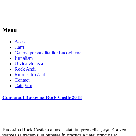
Menu
Acasa
Carti
Galeria personalitatilor bucovinene
Jurnalism
Urzica vieneza
Rock Andi
Rubrica lui Andi
Contact
Categorii
Concursul Bucovina Rock Castle 2018
*
Bucovina Rock Castle a ajuns la statutul premeditat, aşa că a venit
vremea să trecem şi la punerea în practică a ţintei principale: