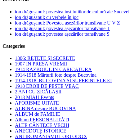
ion drăgușanul: povestea instituțiilor de cultură ale Sucevei
ion drăgușanul: cu verbele în joc
ion drăgușanul: Povestea așezărilor transilvane U V Z
ion drăgușanul: povestea așezărilor transilvane T
ion drăgușanul: povestea așezărilor transilvane S
Categories
1806: REŢETE ŞI SECRETE
1907 IN PRESA VREMII
1914 RAZBOIUL IN CARICATURA
1914-1918 Mărturii foto despre Bucovina
1914-1918: BUCOVINA SI SUFERINTELE EI
1918 EROII DE PESTE VEAC
2 ANI CU ZICĂLAŞII
2018 MIAU Events
AFORISME UITATE
ALBINA despre BUCOVINA
ALBUM de FAMILIE
Album PERSONALITĂŢI
ALTE CÂNTECE VECHI
ANECDOTE ISTORICE
ANTIROMÂNISMUL ORTODOX