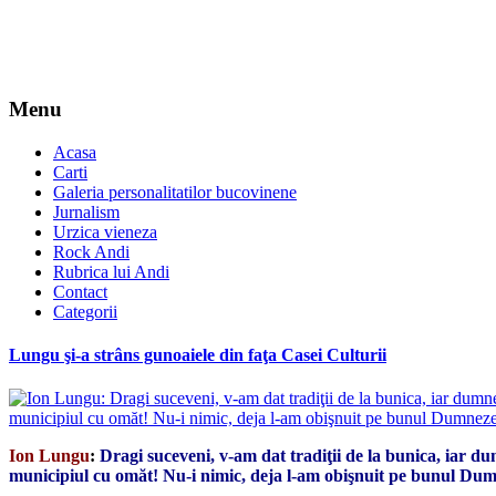
Menu
Acasa
Carti
Galeria personalitatilor bucovinene
Jurnalism
Urzica vieneza
Rock Andi
Rubrica lui Andi
Contact
Categorii
Lungu şi-a strâns gunoaiele din faţa Casei Culturii
Ion Lungu
:
Dragi suceveni, v-am dat tradiţii de la bunica, iar d
municipiul cu omăt! Nu-i nimic, deja l-am obişnuit pe bunul Du