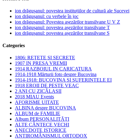
ion drăgușanul: povestea instituțiilor de cultură ale Sucevei
ion drăgușanul: cu verbele în joc
ion drăgușanul: Povestea așezărilor transilvane U V Z
ion drăgușanul: povestea așezărilor transilvane T
ion drăgușanul: povestea așezărilor transilvane S
Categories
1806: REŢETE ŞI SECRETE
1907 IN PRESA VREMII
1914 RAZBOIUL IN CARICATURA
1914-1918 Mărturii foto despre Bucovina
1914-1918: BUCOVINA SI SUFERINTELE EI
1918 EROII DE PESTE VEAC
2 ANI CU ZICĂLAŞII
2018 MIAU Events
AFORISME UITATE
ALBINA despre BUCOVINA
ALBUM de FAMILIE
Album PERSONALITĂŢI
ALTE CÂNTECE VECHI
ANECDOTE ISTORICE
ANTIROMÂNISMUL ORTODOX