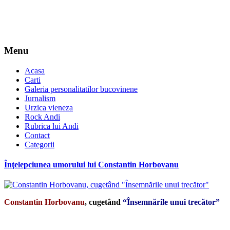
Menu
Acasa
Carti
Galeria personalitatilor bucovinene
Jurnalism
Urzica vieneza
Rock Andi
Rubrica lui Andi
Contact
Categorii
Înţelepciunea umorului lui Constantin Horbovanu
Constantin Horbovanu
, cugetând
“Însemnările unui trecător”
*