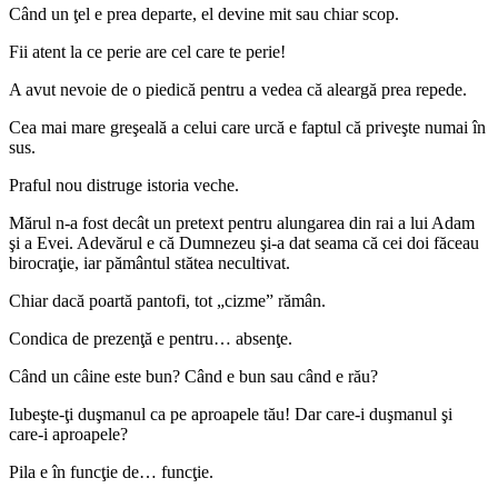
Când un ţel e prea departe, el devine mit sau chiar scop.
Fii atent la ce perie are cel care te perie!
A avut nevoie de o piedică pentru a vedea că aleargă prea repede.
Cea mai mare greşeală a celui care urcă e faptul că priveşte numai în
sus.
Praful nou distruge istoria veche.
Mărul n-a fost decât un pretext pentru alungarea din rai a lui Adam
şi a Evei. Adevărul e că Dumnezeu şi-a dat seama că cei doi făceau
birocraţie, iar pământul stătea necultivat.
Chiar dacă poartă pantofi, tot „cizme” rămân.
Condica de prezenţă e pentru… absenţe.
Când un câine este bun? Când e bun sau când e rău?
Iubeşte-ţi duşmanul ca pe aproapele tău! Dar care-i duşmanul şi
care-i aproapele?
Pila e în funcţie de… funcţie.