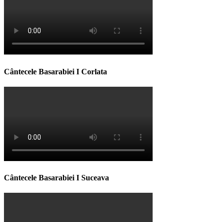
Cântecele Basarabiei I Corlata
Cântecele Basarabiei I Suceava