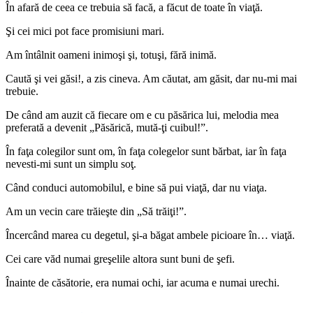
În afară de ceea ce trebuia să facă, a făcut de toate în viaţă.
Şi cei mici pot face promisiuni mari.
Am întâlnit oameni inimoşi şi, totuşi, fără inimă.
Caută şi vei găsi!, a zis cineva. Am căutat, am găsit, dar nu-mi mai
trebuie.
De când am auzit că fiecare om e cu păsărica lui, melodia mea
preferată a devenit „Păsărică, mută-ţi cuibul!”.
În faţa colegilor sunt om, în faţa colegelor sunt bărbat, iar în faţa
nevesti-mi sunt un simplu soţ.
Când conduci automobilul, e bine să pui viaţă, dar nu viaţa.
Am un vecin care trăieşte din „Să trăiţi!”.
Încercând marea cu degetul, şi-a băgat ambele picioare în… viaţă.
Cei care văd numai greşelile altora sunt buni de şefi.
Înainte de căsătorie, era numai ochi, iar acuma e numai urechi.