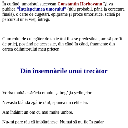
În curând, umoristul sucevean
Constantin Horbovanu
îşi va
publica
“Înţelepciunea umorului”
(titlu probabil, până la corectura
finală), o carte de cugetări, epigrame şi proze umoristice, scrisă pe
parcursul unei vieţi întregi.
*
Cum rolul de culegător de texte îmi fusese predestinat, am să profit
de prilej, postând pe acest site, din când în când, fragmente din
cartea odihnitorului meu prieten.
*
Din însemnările unui trecător
*
Vorba multă e sărăcia omului şi bogăţia şedinţelor.
Nevasta blândă zgârie rău!, spunea un celibatar.
Am întâlnit un om cu mai multe umbre.
Nu-mi pare rău că îmbătrânesc. Numai să nu fie în zadar.